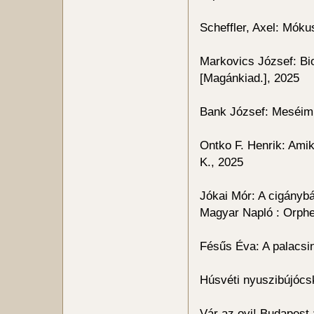
Scheffler, Axel: Mók
Markovics József: Bio
[Magánkiad.], 2025
Bank József: Meséim [
Ontko F. Henrik: Amik
K., 2025
Jókai Mór: A cigányb
Magyar Napló : Orph
Fésűs Éva: A palacsin
Húsvéti nyuszibújócs
Vár az ovi! Budapest