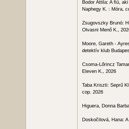
Bodor Attila: A fiú, a
Naphegy K. : Móra, c
Zsugovszky Brunó: Ho
Olvasni Menő K., 202
Moore, Gareth - Ayres
detektív klub Budapes
Csoma-Lőrincz Tamara
Eleven K., 2026
Taba Kriszti: Seprű Kl
cop. 2026
Higuera, Donna Barba
Doskočilová, Hana: 