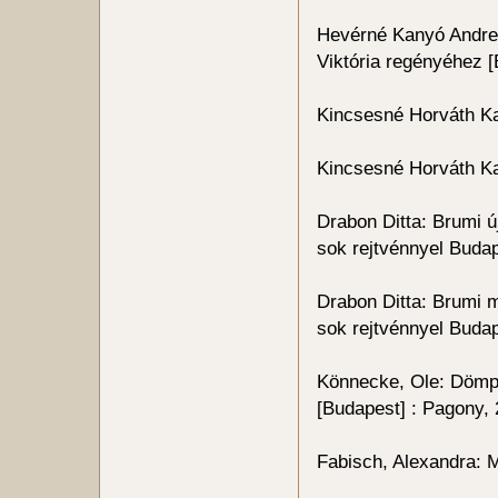
Hevérné Kanyó Andrea
Viktória regényéhez [
Kincsesné Horváth Kat
Kincsesné Horváth Kat
Drabon Ditta: Brumi új
sok rejtvénnyel Budap
Drabon Ditta: Brumi mi
sok rejtvénnyel Budap
Könnecke, Ole: Dömpe
[Budapest] : Pagony,
Fabisch, Alexandra: M