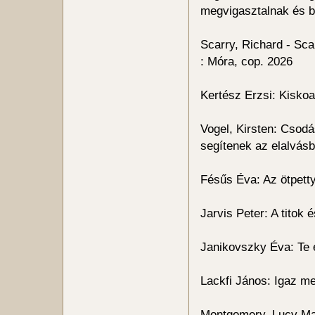
megvigasztalnak és b
Scarry, Richard - Sca
: Móra, cop. 2026
Kertész Erzsi: Kiskoa
Vogel, Kirsten: Csodá
segítenek az elalvás
Fésűs Éva: Az ötpetty
Jarvis Peter: A tito
Janikovszky Éva: Te 
Lackfi János: Igaz me
Montgomery, Lucy Mau