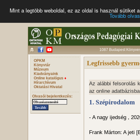
Mint a legtöbb weboldal, ez az oldal is használ sütike
Tovább olva
1087 Budapest Könyves 
OPKM
Legfrissebb gyermek
Könyvtár
Múzeum
Kiadványaink
Online katalógus
♦
Hírarchívum
Az alábbi felsorolás 
Oktatási Hivatal
az online adatbázisba
Olvasói bejelentkezés:
1. Szépirodalom
- A nagy ijedség , 202
Frank Márton: A jeti [