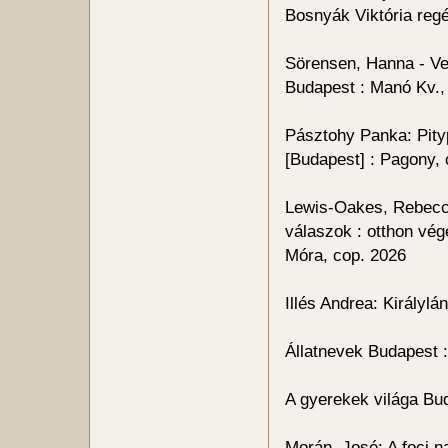
Bosnyák Viktória regé
Sörensen, Hanna - Vel
Budapest : Manó Kv.,
Pásztohy Panka: Pitypa
[Budapest] : Pagony,
Lewis-Oakes, Rebecc
válaszok : otthon vége
Móra, cop. 2026
Illés Andrea: Királyl
Állatnevek Budapest :
A gyerekek világa Bud
Morán, José: A foci 