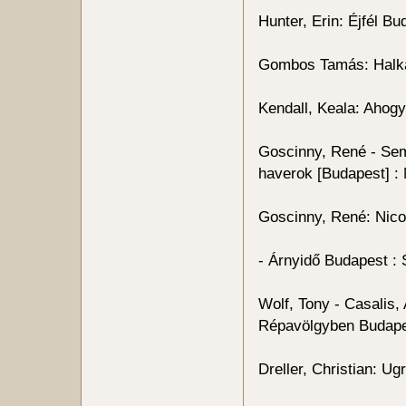
Hunter, Erin: Éjfél Bu
Gombos Tamás: Halka
Kendall, Keala: Ahogy
Goscinny, René - Sem
haverok [Budapest] :
Goscinny, René: Nico
- Árnyidő Budapest : 
Wolf, Tony - Casalis, 
Répavölgyben Budape
Dreller, Christian: Ug