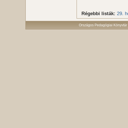
Régebbi listák:
29. h
Országos Pedagógiai Könyvtár 