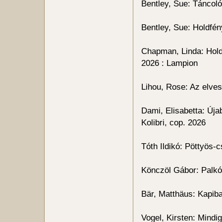
Bentley, Sue: Táncol
Bentley, Sue: Holdfé
Chapman, Linda: Holdf
2026 : Lampion
Lihou, Rose: Az elve
Dami, Elisabetta: Úja
Kolibri, cop. 2026
Tóth Ildikó: Pöttyös-
Könczöl Gábor: Palkó
Bär, Matthäus: Kapib
Vogel, Kirsten: Mindi