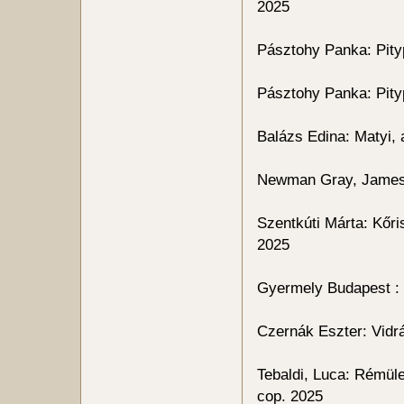
2025
Pásztohy Panka: Pity
Pásztohy Panka: Pity
Balázs Edina: Matyi, 
Newman Gray, James:
Szentkúti Márta: Kőr
2025
Gyermely Budapest :
Czernák Eszter: Vidr
Tebaldi, Luca: Rémüle
cop. 2025