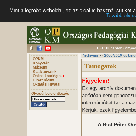
Mint a legtöbb weboldal, ez az oldal is használ sütike
Tovább olva
1087 Budapest Könyves 
Archívum
>>
2009/2010-es tané
OPKM
Könyvtár
Támogatók
Múzeum
Kiadványaink
Online katalógus
♦
Figyelem!
Hírarchívum
Oktatási Hivatal
Ez egy archív dokumentu
Olvasói bejelentkezés:
adódóan nem gondozzuk, 
információkat tartalmaz
Kérjük, ezek figyelembe
A Bod Péter Or