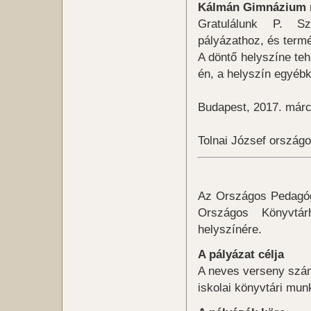
Kálmán Gimnázium
Gratulálunk P. Sz
pályázathoz, és term
A döntő helyszíne teh
én, a helyszín egyébk
Budapest, 2017. márc
Tolnai József ország
Az Országos Pedagóg
Országos Könyvtár
helyszínére.
A pályázat célja
A neves verseny szám
iskolai könyvtári mun