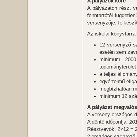
A pályázók köre
A pályázaton részt ve
fenntartótól függetl
versenyzője, felkészít
Az iskolai könyvtárra
12 versenyző s
esetén sem zav
minimum 2000 
tudományterület 
a teljes állomán
egyértelmű eliga
megbízhatóan mű
minimum 12 szám
A pályázat megvalós
A verseny országos d
A döntő időpontja:
201
Résztvevők: 2×12 = 24
2 országos szervező