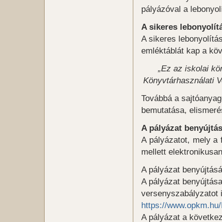
pályázóval a lebonyol
A sikeres lebonyolít
A sikeres lebonyolítá
emléktáblát kap a kö
„Ez az iskolai k
Könyvtárhasználati V
Továbbá a sajtóanya
bemutatása, elismeré
A pályázat benyújtá
A pályázatot, mely a 
mellett elektronikus
A pályázat benyújtásá
A pályázat benyújtása
versenyszabályzatot i
https://www.opkm.hu
A pályázat a követke