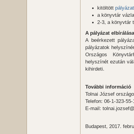
kitöltött
pályázat
a könyvtár vázla
2-3, a könyvtár 
A pályázat elbírálás
A beérkezett pályáz
pályázatok helyszínén
Országos Könyvtár
helyszínét ezután vá
kihirdeti.
További információ
Tolnai József ország
Telefon: 06-1-323-55-
E-mail: tolnai.jozsef@
Budapest, 2017. febru