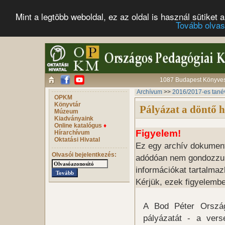
Mint a legtöbb weboldal, ez az oldal is használ sütike
Tovább olva
1087 Budapest Könyves 
Archívum
>>
2016/2017-es tané
OPKM
Könyvtár
Pályázat a döntő h
Múzeum
Kiadványaink
Online katalógus
♦
Figyelem!
Hírarchívum
Oktatási Hivatal
Ez egy archív dokumentu
Olvasói bejelentkezés:
adódóan nem gondozzuk, 
információkat tartalmaz
Kérjük, ezek figyelembe
A Bod Péter Ország
pályázatát - a vers