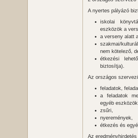
A nyertes pályázó bizt
iskolai könyv
eszközök a ver
a verseny alatt 
szakmai/kultur
nem kötelező, de
étkezési lehe
biztosítja).
Az országos szervező 
feladatok, felada
a feladatok me
egyéb eszközök 
zsűri,
nyeremények,
étkezés és egyé
Az eredményhirdetés 