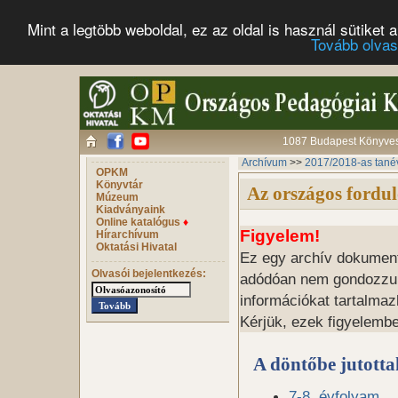
Mint a legtöbb weboldal, ez az oldal is használ sütike
Tovább olva
1087 Budapest Könyves 
Archívum
>>
2017/2018-as tané
OPKM
Könyvtár
Az országos fordu
Múzeum
Kiadványaink
Online katalógus
♦
Figyelem!
Hírarchívum
Oktatási Hivatal
Ez egy archív dokumentu
Olvasói bejelentkezés:
adódóan nem gondozzuk, 
információkat tartalmaz
Kérjük, ezek figyelembe
A döntőbe jutottak
7-8. évfolyam