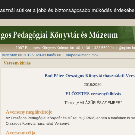
s használ sütiket a jobb és biztonságosabb működés érdekéb
1087 Budapest Könyves Kálmán krt. 40. / +36 1 323 5500 / info@opkm.h
Archívum
>>
2019/2020-as tanév
>>
1. Alapdokumentumok
Versenykiírás
Bod Péter
Országos Könyvtárhasználati Ver
2019/2020.
ELŐZETES versenyfelhívás
Téma: „A VILÁGŰR ÉS AZ EMBER”
A verseny meghirdetője
Az Országos Pedagógiai Könyvtár és Múzeum (OPKM) ebben a tanévben is meg
Országos Könyvtárhasználati Versenyt.
A verseny célja