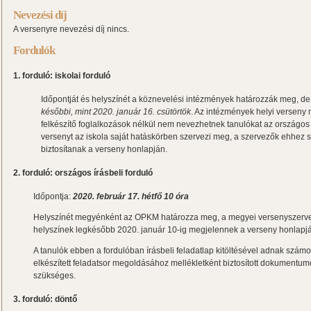
Nevezési díj
A versenyre nevezési díj nincs.
Fordulók
1. forduló: iskolai forduló
Időpontját és helyszínét a köznevelési intézmények határozzák meg, d
későbbi, mint 2020. január 16. csütörtök
. Az intézmények helyi versen
felkészítő foglalkozások nélkül nem nevezhetnek tanulókat az országos ír
versenyt az iskola saját hatáskörben szervezi meg, a szervezők ehhez
biztosítanak a verseny honlapján.
2. forduló: országos írásbeli forduló
Időpontja:
2020. február 17. hétfő 10 óra
Helyszínét megyénként az OPKM határozza meg, a megyei versenyszerv
helyszínek legkésőbb 2020. január 10-ig megjelennek a verseny honlapjá
A tanulók ebben a fordulóban írásbeli feladatlap kitöltésével adnak számo
elkészített feladatsor megoldásához mellékletként biztosított dokumentum
szükséges.
3. forduló: döntő