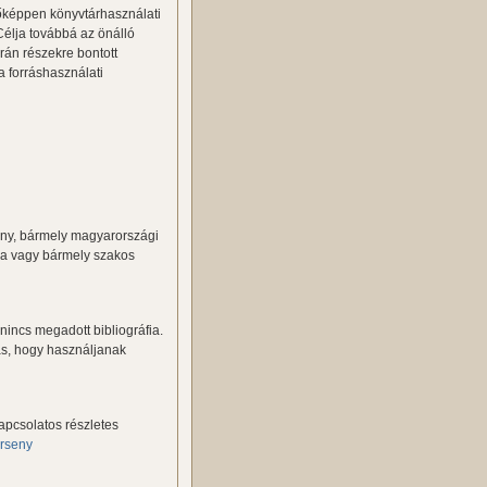
főképpen könyvtárhasználati
Célja továbbá az önálló
rán részekre bontott
a forráshasználati
eny, bármely magyarországi
ára vagy bármely szakos
nincs megadott bibliográfia.
ás, hogy használjanak
kapcsolatos részletes
erseny