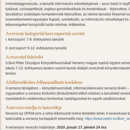
A tehetséggondozás, a tanulók információs műveltségének – azon belül is leg
tudásuk, szövegértésük, logikus gondolkodásuk és kreativitásuk – fejlesztése. 
tanuláshoz szükséges kompetenciák fejlesztése, az iskolai tanulási folyamat so
ismeretelemeket egységbe foglaló, szintetizáló, az információs műveltséget és 
képességeket mozgósító tudás mérése, értékelése.
A verseny kategóriái korcsoportok szerint
I. korcsoport:
7-8. évfolyamos tanulók
II. korcsoport:
9-10. évfolyamos tanulók
A részvétel feltételei
A Bod Péter Országos Könyvtárhasználati Verseny magyar nyelvű egyéni vers
iskola 7-10. évfolyamos tanterv szerint tanuló diákját nevezheti könyvtárostan
tanára.
A felkészüléshez felhasználható irodalom
A verseny témájához – könyvtárhasználati, információkeresési verseny lévén – 
Ugyanakkor a verseny fordulóin (fordulónként eltérő módon) a tanulóktól elvár
nyomtatott és elektronikus forrásokat, katalógusokat és egyéb adatbázisokat.
A nevezés módja és határideje
Nevezni az OPKM erre a célra létrehozott online felületén lehet. A nevezéssel 
tudnivalók a verseny honlapjáról ismerhetők meg:
https://www.opkm.hu/Bod_v
A versenyre nevezés határideje:
2020. január 17. péntek 24 óra