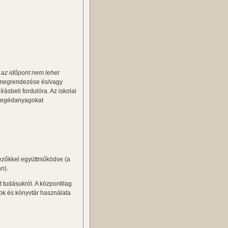
e
az időpont nem lehet
y megrendezése és/vagy
ásbeli fordulóra. Az iskolai
 segédanyagokat
ezőkkel együttműködve (a
n).
t tudásukról. A központilag
ok és könyvtár használata