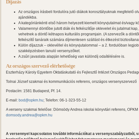
Díjazás
Az országos írásbeli fordulóra jutó diákok korosztályuknak megfelelő 
ajándékba.
A kategóriánkénti első három helyezett kiemelt könyvjutalmat és/vagy k
Valamennyi döntőbe jutott diák és felkészítője oklevelet és jutalmat kap
vehetnek a döntő kétnapos kulturális programjain. (A szervezők a döntőb
felkészítő tanáraik számára díjmentesen szállást és étkezést biztosítana
Külön díjazzuk – oklevéllel és könyvjutalommal – a 2. fordulóban legjo
szakképzésben tanuló versenyzőket.
A zsűri javaslata alapján lehetőség van különdíj odaítélésére is.
Az országos szervező elérhetősége
Eszterházy Károly Egyetem Oktatáskutató és Fejlesztő Intézet Országos Peda
Tolnai József szakmai és kommunikációs referens, országos versenyszervező
Postacím: 1581 Budapest, Pf. 14.
E-mail:
bod@opkm.hu
; Telefon: 06-1-323-55-12
A verseny szakmai felelőse: Dömsödy Andrea iskolai könyvtári referens, OPKM
domsody.andrea@opkm.hu
A versennyel kapcsolatos további információkat a versenyszabályzatból, v