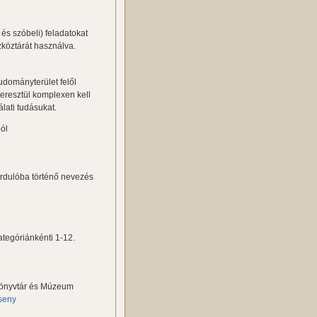
és szóbeli) feladatokat
zköztárát használva.
udományterület felől
keresztül komplexen kell
lati tudásukat.
ból
fordulóba történő nevezés
ategóriánkénti 1-12.
 Könyvtár és Múzeum
seny