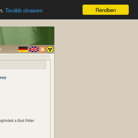
Rendben
en.
Tovább olvasom
u
seny
hirdeti a Bod Péter