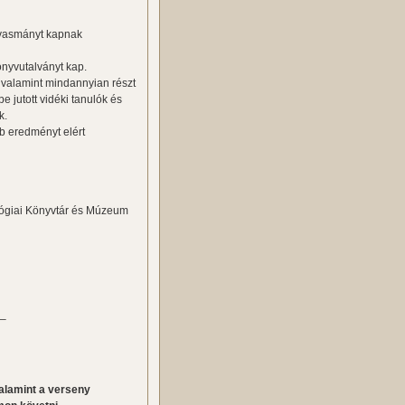
olvasmányt kapnak
önyvutalványt kap.
, valamint mindannyian részt
e jutott vidéki tanulók és
k.
bb eredményt elért
gógiai Könyvtár és Múzeum
 –
alamint a verseny