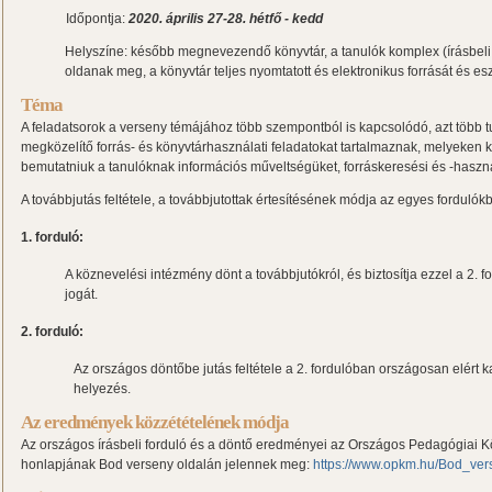
Időpontja:
2020. április 27-28. hétfő - kedd
Helyszíne: később megnevezendő könyvtár, a tanulók komplex (írásbeli 
oldanak meg, a könyvtár teljes nyomtatott és elektronikus forrását és es
Téma
A feladatsorok a verseny témájához több szempontból is kapcsolódó, azt több t
megközelítő forrás- és könyvtárhasználati feladatokat tartalmaznak, melyeken 
bemutatniuk a tanulóknak információs műveltségüket, forráskeresési és -haszná
A továbbjutás feltétele, a továbbjutottak értesítésének módja az egyes fordulók
1. forduló:
A köznevelési intézmény dönt a továbbjutókról, és biztosítja ezzel a 2. 
jogát.
2. forduló:
Az országos döntőbe jutás feltétele a 2. fordulóban országosan elért k
helyezés.
Az eredmények közzétételének módja
Az országos írásbeli forduló és a döntő eredményei az Országos Pedagógiai
honlapjának Bod verseny oldalán jelennek meg:
https://www.opkm.hu/Bod_ver