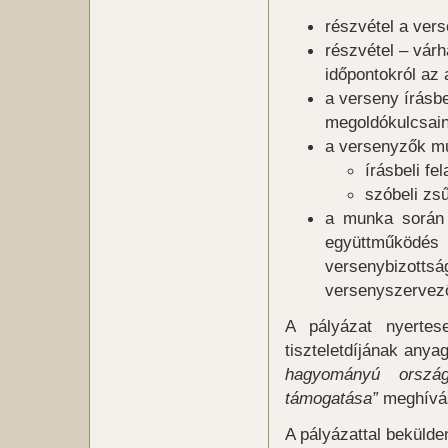
részvétel a ver
részvétel – várh
időpontokról az 
a verseny írásbe
megoldókulcsain
a versenyzők mu
írásbeli fe
szóbeli zs
a munka során 
együttműködé
versenybizottsá
versenyszervező
A pályázat nyertese
tiszteletdíjának any
hagyományú orszá
támogatása”
meghívás
A pályázattal bekülde