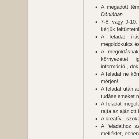
A megadott tém
Dániában
7-8. vagy 9-10
kérjük feltüntet
A feladat írá
megoldókulcs és
A megoldásnak 
környezetet 
információ-, do
A feladat ne kö
mérjen!
A feladat után 
tudáselemeket m
A feladat megol
rajta az ajánlott
A kreatív, „szoka
A feladathoz s
melléklet, ebben