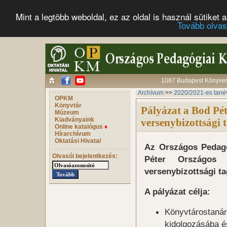
Mint a legtöbb weboldal, ez az oldal is használ sütike
Tovább olva
1087 Budapest Könyves 
Archívum
>>
2020/2021-es tané
OPKM
Könyvtár
Pályázat a Bod Pé
Múzeum
Kiadványaink
versenybizottsági 
Online katalógus
♦
Hírarchívum
Oktatási Hivatal
Az Országos Pedagó
Olvasói bejelentkezés:
Péter Országos K
versenybizottsági t
A pályázat célja:
Könyvtárostanár
kidolgozásába é