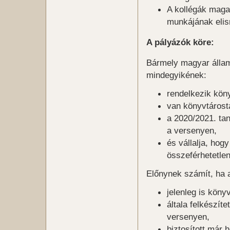
A kollégák maga
munkájának eli
A pályázók köre:
Bármely magyar államp
mindegyikének:
rendelkezik kön
van könyvtárosta
a 2020/2021. ta
a versenyen,
és vállalja, hog
összeférhetetlen
Előnynek számít, ha 
jelenleg is köny
általa felkészít
versenyen,
biztosított már 