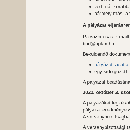
volt már korábba
bármely más, a 
A pályázat eljárásre
Pályázni csak e-mailb
bod@opkm.hu
Beküldendő dokumen
pályázati adatla
egy kidolgozott 
A pályázat beadásána
2020. október 3. szo
A pályázókat legkés
pályázat eredményes
A versenybizottságba 
A versenybizottsági t