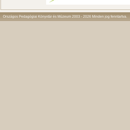
Országos Pedagógiai Könyvtár és Múzeum 2003 - 2026 Minden jog fenntartva.