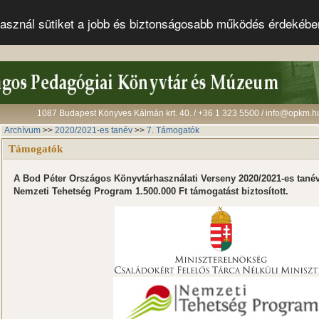
s használ sütiket a jobb és biztonságosabb működés érdekéb
1087 Budapest Könyves Kálmán krt. 40. / +36 1 323 5500 / info@opkm.h
Archívum
>>
2020/2021-es tanév
>>
7. Támogatók
Támogatók
A Bod Péter Országos Könyvtárhasználati Verseny 2020/2021-es tanév
Nemzeti Tehetség Program 1.500.000 Ft támogatást biztosított.