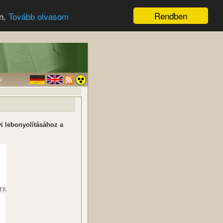
Rendben
en.
Tovább olvasom
u
i lebonyolításához a