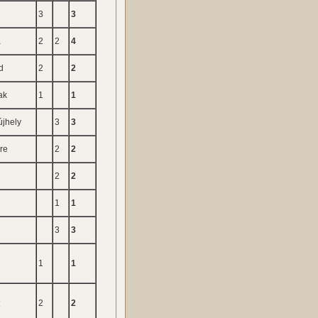
3
3
a
2
2
4
d
2
2
ak
1
1
újhely
3
3
re
2
2
2
2
1
1
3
3
1
1
t
2
2