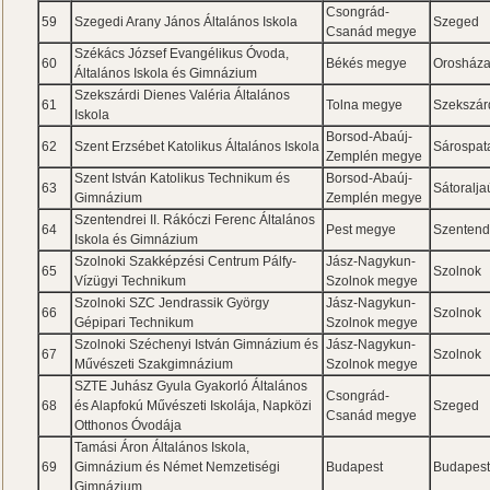
Csongrád-
59
Szegedi Arany János Általános Iskola
Szeged
Csanád megye
Székács József Evangélikus Óvoda,
60
Békés megye
Orosház
Általános Iskola és Gimnázium
Szekszárdi Dienes Valéria Általános
61
Tolna megye
Szekszár
Iskola
Borsod-Abaúj-
62
Szent Erzsébet Katolikus Általános Iskola
Sárospat
Zemplén megye
Szent István Katolikus Technikum és
Borsod-Abaúj-
63
Sátoralja
Gimnázium
Zemplén megye
Szentendrei II. Rákóczi Ferenc Általános
64
Pest megye
Szentend
Iskola és Gimnázium
Szolnoki Szakképzési Centrum Pálfy-
Jász-Nagykun-
65
Szolnok
Vízügyi Technikum
Szolnok megye
Szolnoki SZC Jendrassik György
Jász-Nagykun-
66
Szolnok
Gépipari Technikum
Szolnok megye
Szolnoki Széchenyi István Gimnázium és
Jász-Nagykun-
67
Szolnok
Művészeti Szakgimnázium
Szolnok megye
SZTE Juhász Gyula Gyakorló Általános
Csongrád-
68
és Alapfokú Művészeti Iskolája, Napközi
Szeged
Csanád megye
Otthonos Óvodája
Tamási Áron Általános Iskola,
69
Gimnázium és Német Nemzetiségi
Budapest
Budapes
Gimnázium