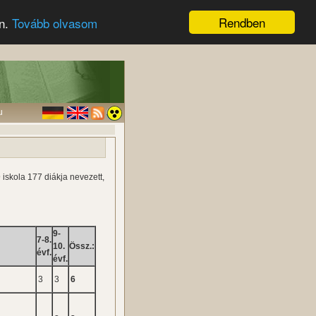
Rendben
en.
Tovább olvasom
u
iskola 177 diákja nevezett,
9-
7-8.
s
10.
Össz.:
évf.
évf.
3
3
6