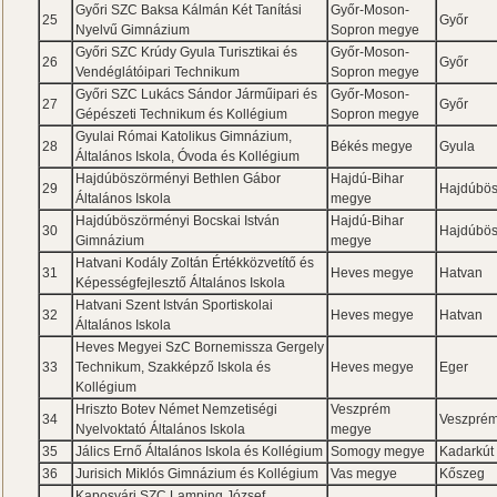
Győri SZC Baksa Kálmán Két Tanítási
Győr-Moson-
25
Győr
Nyelvű Gimnázium
Sopron megye
Győri SZC Krúdy Gyula Turisztikai és
Győr-Moson-
26
Győr
Vendéglátóipari Technikum
Sopron megye
Győri SZC Lukács Sándor Járműipari és
Győr-Moson-
27
Győr
Gépészeti Technikum és Kollégium
Sopron megye
Gyulai Római Katolikus Gimnázium,
28
Békés megye
Gyula
Általános Iskola, Óvoda és Kollégium
Hajdúböszörményi Bethlen Gábor
Hajdú-Bihar
29
Hajdúbö
Általános Iskola
megye
Hajdúböszörményi Bocskai István
Hajdú-Bihar
30
Hajdúbö
Gimnázium
megye
Hatvani Kodály Zoltán Értékközvetítő és
31
Heves megye
Hatvan
Képességfejlesztő Általános Iskola
Hatvani Szent István Sportiskolai
32
Heves megye
Hatvan
Általános Iskola
Heves Megyei SzC Bornemissza Gergely
33
Technikum, Szakképző Iskola és
Heves megye
Eger
Kollégium
Hriszto Botev Német Nemzetiségi
Veszprém
34
Veszpré
Nyelvoktató Általános Iskola
megye
35
Jálics Ernő Általános Iskola és Kollégium
Somogy megye
Kadarkút
36
Jurisich Miklós Gimnázium és Kollégium
Vas megye
Kőszeg
Kaposvári SZC Lamping József