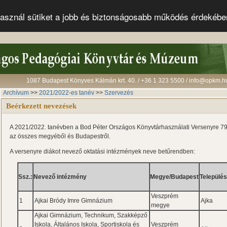
s használ sütiket a jobb és biztonságosabb működés érdekéb
1087 Budapest Könyves Kálmán krt. 40. / +36 1 323 5500 / info@opkm.h
Archívum
>>
2021/2022-es tanév
>>
Szervezés
Beérkezett nevezések
A 2021/2022. tanévben a Bod Péter Országos Könyvtárhasználati Versenyre 79 
az összes megyéből és Budapestről.
A versenyre diákot nevező oktatási intézmények neve betűrendben:
Ssz.:
Nevező intézmény
Megye/Budapest
Települé
Veszprém
1
Ajkai Bródy Imre Gimnázium
Ajka
megye
Ajkai Gimnázium, Technikum, Szakképző
Iskola, Általános Iskola, Sportiskola és
Veszprém