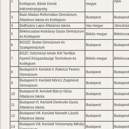
2
Ajka
Kollégium, Bánki Donát
megye
Intézményegység
Baár-Madas Református Gimnázium,
3
Budapest
Budapes
Általános Iskola és Kollégium
4
Batthyány Lajos Általános Iskola
Vas megye
Jánoshá
Békéscsabai Andrássy Gyula Gimnázium
5
Békés megye
Békéscs
és Kollégium
BGSZC Budai Gimnázium és
6
Budapest
Budapes
Szakgimnázium
BSZC Széchenyi István Két Tanítási
7
Nyelvű Közgazdasági Technikum és
Békés megye
Békéscs
Kollégium
Budapest II. Kerületi II. Rákóczi Ferenc
8
Budapest
Budapes
Gimnázium
Budapest II. Kerületi Móricz Zsigmond
9
Budapest
Budapes
Gimnázium
Budapest III. Kerületi Bárczi Géza
10
Budapest
Budapes
Általános Iskola
Budapest VI. Kerületi Derkovits Gyula
11
Budapest
Budapes
Általános Iskola
Budapest VIII. Kerületi Németh László
12
Budapest
Budapes
Általános Iskola
Budapest VIII. Kerületi Vörösmarty Mihály
13
Budapest
Budapes