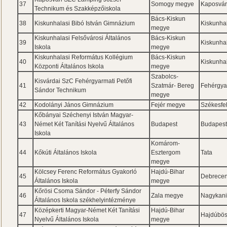
37
Somogy megye
Kaposvá
Technikum és Szakképzőiskola
Bács-Kiskun
38
Kiskunhalasi Bibó István Gimnázium
Kiskunha
megye
Kiskunhalasi Felsővárosi Általános
Bács-Kiskun
39
Kiskunha
Iskola
megye
Kiskunhalasi Református Kollégium
Bács-Kiskun
40
Kiskunha
Központi Általános Iskola
megye
Szabolcs-
Kisvárdai SzC Fehérgyarmati Petőfi
41
Szatmár- Bereg
Fehérgya
Sándor Technikum
megye
42
Kodolányi János Gimnázium
Fejér megye
Székesfe
Kőbányai Széchenyi István Magyar-
43
Német Két Tanítási Nyelvű Általános
Budapest
Budapes
Iskola
Komárom-
44
Kőkúti Általános Iskola
Esztergom
Tata
megye
Kölcsey Ferenc Református Gyakorló
Hajdú-Bihar
45
Debrece
Általános Iskola
megye
Kőrösi Csoma Sándor - Péterfy Sándor
46
Zala megye
Nagykani
Általános Iskola székhelyintézménye
Középkerti Magyar-Német Két Tanítási
Hajdú-Bihar
47
Hajdúbö
Nyelvű Általános Iskola
megye