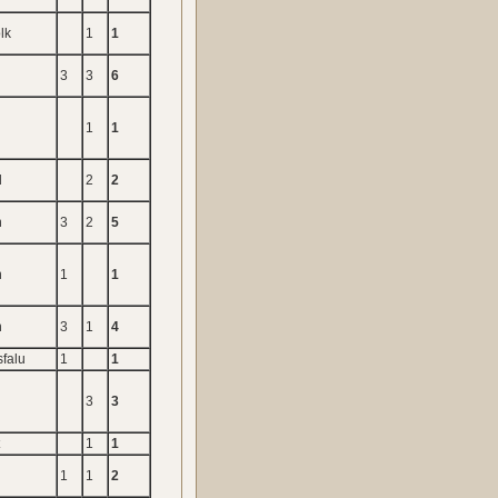
lk
1
1
3
3
6
1
1
d
2
2
n
3
2
5
n
1
1
n
3
1
4
falu
1
1
3
3
t
1
1
1
1
2