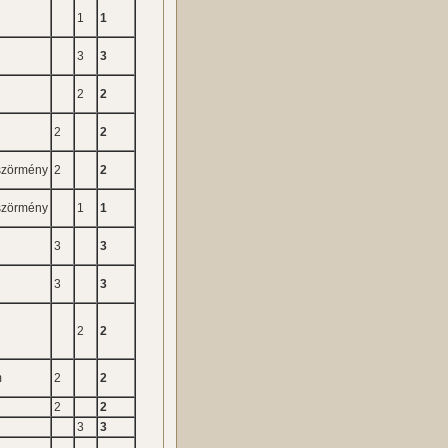
1
1
3
3
2
2
2
2
szörmény
2
2
szörmény
1
1
3
3
3
3
2
2
m
2
2
2
2
3
3