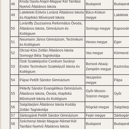
Krúdy Gyula Angol-Magyar Két Tanítási
48
Budapest
Budapes
Nyelvű Általános Iskola
Lakiteleki Eötvös Loránd Általános Iskola
Bács-Kiskun
49
Lakitelek
és Alapfokú Művészeti Iskola
megye
Lorántffy Zsuzsanna Református Óvoda,
50
Általános Iskola, Gimnázium és
Somogy megye
Kaposvá
Kollégium
Neumann János Gimnázium, Technikum
51
Heves megye
Eger
és Kollégium
Olcsai-Kiss Zoltán Általános Iskola
52
Vas megye
Körmend
Somogyi Béla Tagiskolája
Ózdi Szakképzési Centrum Surányi
Borsod-Abaúj-
53
Endre Technikum Szakképző Iskola és
Kazincba
Zemplén megye
Kollégium
Veszprém
54
Pápai Petőfi Sándor Gimnázium
Pápa
megye
Péterfy Sándor Evangélikus Gimnázium,
Győr-Moson-
55
Általános Iskola, Óvoda, Alapfokú
Győr
Sopron megye
Művészeti Iskola és Kollégium
Salgótarjáni Általános Iskola Kodály
56
Nógrád megye
Salgótarj
Zoltán Tagiskolája
57
Sárbogárdi Petőfi Sándor Gimnázium
Fejér megye
Sárbogár
Széchenyi István Magyar-Német Két
58
Budapest
Budapes
Tanítási Nyelvű Általános Iskola