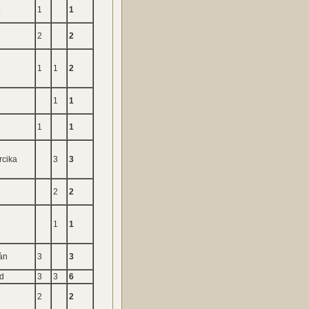
t
1
1
2
2
r
1
1
2
1
1
1
1
rcika
3
3
2
2
1
1
án
3
3
d
3
3
6
t
2
2