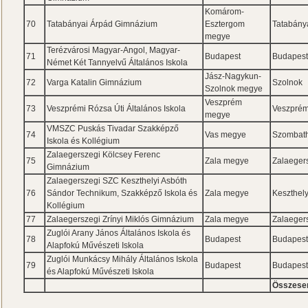
Komárom-
70
Tatabányai Árpád Gimnázium
Esztergom
Tatabány
megye
Terézvárosi Magyar-Angol, Magyar-
71
Budapest
Budapes
Német Két Tannyelvű Általános Iskola
Jász-Nagykun-
72
Varga Katalin Gimnázium
Szolnok
Szolnok megye
Veszprém
73
Veszprémi Rózsa Úti Általános Iskola
Veszpré
megye
VMSZC Puskás Tivadar Szakképző
74
Vas megye
Szombath
Iskola és Kollégium
Zalaegerszegi Kölcsey Ferenc
75
Zala megye
Zalaeger
Gimnázium
Zalaegerszegi SZC Keszthelyi Asbóth
76
Sándor Technikum, Szakképző Iskola és
Zala megye
Keszthel
Kollégium
77
Zalaegerszegi Zrínyi Miklós Gimnázium
Zala megye
Zalaeger
Zuglói Arany János Általános Iskola és
78
Budapest
Budapes
Alapfokú Művészeti Iskola
Zuglói Munkácsy Mihály Általános Iskola
79
Budapest
Budapes
és Alapfokú Művészeti Iskola
Összese