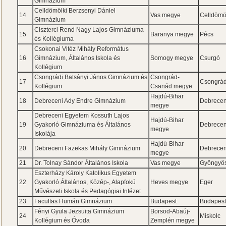
Gimnázium
Celldömölki Berzsenyi Dániel
14
Vas megye
Celldömö
Gimnázium
Ciszterci Rend Nagy Lajos Gimnáziuma
15
Baranya megye
Pécs
és Kollégiuma
Csokonai Vitéz Mihály Református
16
Gimnázium, Általános Iskola és
Somogy megye
Csurgó
Kollégium
Csongrádi Batsányi János Gimnázium és
Csongrád-
17
Csongrá
Kollégium
Csanád megye
Hajdú-Bihar
18
Debreceni Ady Endre Gimnázium
Debrece
megye
Debreceni Egyetem Kossuth Lajos
Hajdú-Bihar
19
Gyakorló Gimnáziuma és Általános
Debrece
megye
Iskolája
Hajdú-Bihar
20
Debreceni Fazekas Mihály Gimnázium
Debrece
megye
21
Dr. Tolnay Sándor Általános Iskola
Vas megye
Gyöngyös
Eszterházy Károly Katolikus Egyetem
22
Gyakorló Általános, Közép-, Alapfokú
Heves megye
Eger
Művészeti Iskola és Pedagógiai Intézet
23
Facultas Humán Gimnázium
Budapest
Budapes
Fényi Gyula Jezsuita Gimnázium
Borsod-Abaúj-
24
Miskolc
Kollégium és Óvoda
Zemplén megye