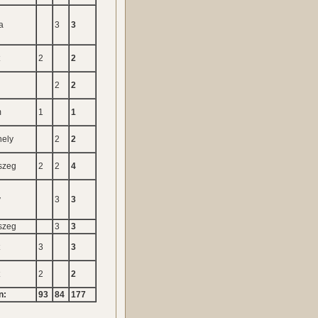
a
3
3
t
2
2
2
2
m
1
1
ely
2
2
szeg
2
2
4
y
3
3
szeg
3
3
t
3
3
t
2
2
n:
93
84
177