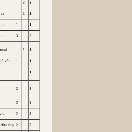
r
2
2
las
1
1
las
1
1
las
3
3
rmat
1
1
hérvár
1
1
t
1
1
3
3
n
3
3
zsa
2
2
szörmény
2
2