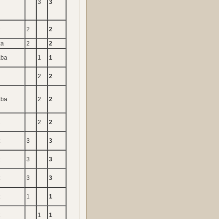
3
3
t
2
2
za
2
2
aba
1
1
t
2
2
aba
2
2
t
2
2
t
3
3
t
3
3
t
3
3
t
1
1
t
1
1