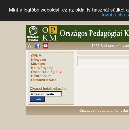
Mint a legtöbb weboldal, ez az oldal is használ sütike
Tovább olva
1087 Budapest Könyves 
OPKM
Könyvtár
Múzeum
Kiadványaink
Online katalógus
♦
Hírarchívum
Oktatási Hivatal
Olvasói bejelentkezés:
Országos Pedagógiai Könyvtár 