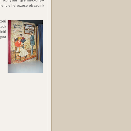
ai Könyvtár gyermekkönyv-
emény elhelyezése olvasóink
körű
ások
intő
gyar