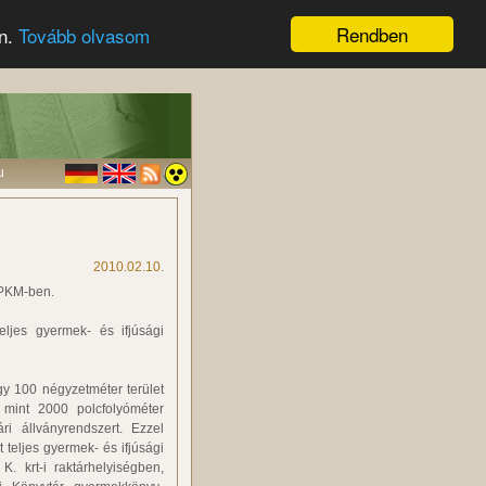
Rendben
en.
Tovább olvasom
u
2010.02.10.
OPKM-ben.
eljes gyermek- és ifjúsági
gy 100 négyzetméter terület
b, mint 2000 polcfolyóméter
ri állványrendszert. Ezzel
t teljes gyermek- és ifjúsági
. krt-i raktárhelyiségben,