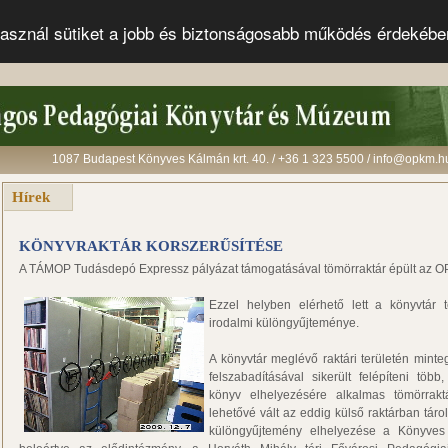
s használ sütiket a jobb és biztonságosabb működés érdekéb
1087 Budapest Könyves Kálmán krt. 40. / +36 1 323 5500 / info@opkm.h
Hírek
KÖNYVRAKTÁR KORSZERŰSÍTÉSE
A TÁMOP Tudásdepó Expressz pályázat támogatásával tömörraktár épült az 
Ezzel helyben elérhető lett a könyvtár t
irodalmi különgyűjteménye.
A könyvtár meglévő raktári területén minte
felszabadításával sikerült felépíteni töb
könyv elhelyezésére alkalmas tömörraktá
lehetővé vált az eddig külső raktárban tárol
különgyűjtemény elhelyezése a Könyves K