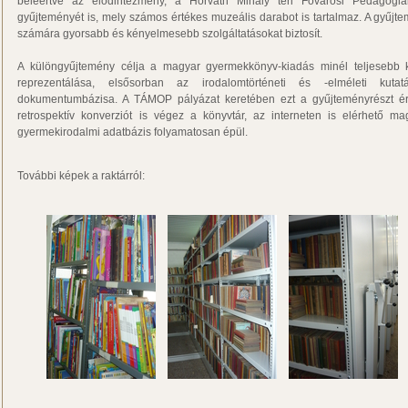
beleértve az elődintézmény, a Horváth Mihály téri Fővárosi Pedagógi
gyűjteményét is, mely számos értékes muzeális darabot is tartalmaz. A gyűjt
számára gyorsabb és kényelmesebb szolgáltatásokat biztosít.
A különgyűjtemény célja a magyar gyermekkönyv-kiadás minél teljesebb 
reprezentálása, elsősorban az irodalomtörténeti és -elméleti kutat
dokumentumbázisa. A TÁMOP pályázat keretében ezt a gyűjteményrészt ér
retrospektív konverziót is végez a könyvtár, az interneten is elérhető ma
gyermekirodalmi adatbázis folyamatosan épül.
További képek a raktárról: