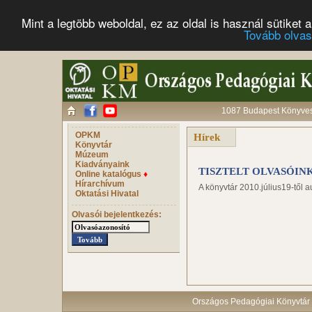
Mint a legtöbb weboldal, ez az oldal is használ sütike
Tovább olva
1087 Budapest Könyves 
OPKM
Hírek
Könyvtár
Múzeum
Kiadványaink
TISZTELT OLVASÓIN
Online katalógus
♦
Hírarchívum
A könyvtár 2010.július19-től a
Oktatási Hivatal
Olvasói bejelentkezés:
Országos Pedagógiai Könyvtár 