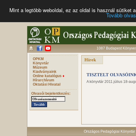
Mint a legtöbb weboldal, ez az oldal is használ sütike
Tovább olva
1087 Budapest Könyves 
OPKM
Hírek
Könyvtár
Múzeum
Kiadványaink
TISZTELT OLVASÓIN
Online katalógus
♦
Hírarchívum
A könyvtár 2011.július 18-augu
Oktatási Hivatal
Olvasói bejelentkezés:
Országos Pedagógiai Könyvtár 