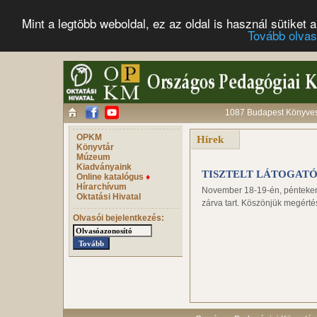
Mint a legtöbb weboldal, ez az oldal is használ sütike
Tovább olva
1087 Budapest Könyves 
OPKM
Hírek
Könyvtár
Múzeum
Kiadványaink
TISZTELT LÁTOGATÓ
Online katalógus
♦
Hírarchívum
November 18-19-én, pénteken 
Oktatási Hivatal
zárva tart. Köszönjük megérté
Olvasói bejelentkezés: