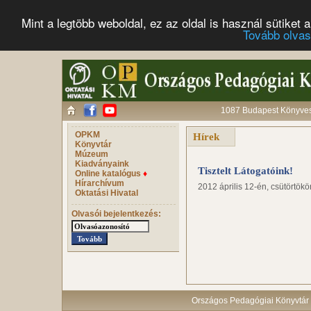
Mint a legtöbb weboldal, ez az oldal is használ sütike
Tovább olva
1087 Budapest Könyves 
OPKM
Hírek
Könyvtár
Múzeum
Kiadványaink
Tisztelt Látogatóink!
Online katalógus
♦
Hírarchívum
2012 április 12-én, csütörtökö
Oktatási Hivatal
Olvasói bejelentkezés:
Országos Pedagógiai Könyvtár 