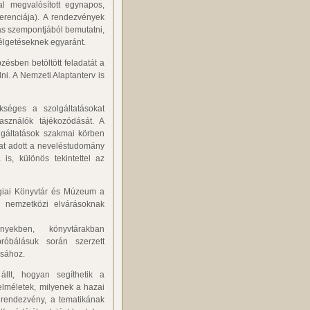
l megvalósított egynapos,
erenciája). A rendezvények
tás szempontjából bemutatni,
élgetéseknek egyaránt.
ésben betöltött feladatát a
lni. A Nemzeti Alaptanterv is
ükséges a szolgáltatásokat
asználók tájékozódását. A
olgáltatások szakmai körben
mat adott a neveléstudomány
is, különös tekintettel az
ógiai Könyvtár és Múzeum a
a nemzetközi elvárásoknak
yekben, könyvtárakban
róbálásuk során szerzett
ásához.
lt, hogyan segíthetik a
lméletek, milyenek a hazai
 rendezvény, a tematikának