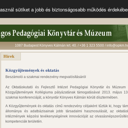
s használ sütiket a jobb és biztonságosabb működés érdekéb
1087 Budapest Könyves Kálmán krt. 40. / +36 1 323 5500 / info@opkm.h
Hírek
Közgyűjtemények és oktatás
Beszámoló a szakmai rendezvény megvalósításáról
Az Oktatáskutató és Fejlesztő Intézet Pedagógiai Könyvtár és Múzeum 
Közgyűjtemények Kollégiuma pályázatának támogatásával 2013. május 13
szakmai konferenciáját, a könyvtár Könyves Kálmán körúti dísztermében.
A Közgyűjtemények és oktatás című rendezvény céljaként tűztük ki, hogy t
állománya és adatbázisainak jobb társadalmi hasznosulását, az oktat
intézmények képzési tevékenységének innovációját az olvasásnépszerűsítés 
kompetenciák területén.