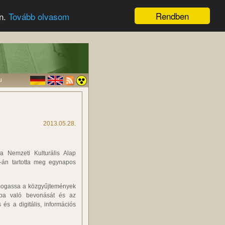
Rendben
en.
Tovább olvasom
u
2013.05.28.
a Nemzeti Kulturális Alap
-án tartotta meg egynapos
ámogassa a közgyűjtemények
ásba való bevonását és az
és a digitális, információs