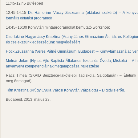
11:45-12:45 Büféebéd
12:45-14:15
Dr. Hámoriné Váczy Zsuzsanna (oktatási szakértő) – A könyv
formális oktatási programok
14:45- 16:30 Könyvtári mintaprogramokat bemutató workshop:
Cserlakiné Hagymássy Krisztina (Arany János Gimnázium Ált. Isk. és Kollégi
és cselekszünk egészségünk megvédéséért
Hock Zsuzsanna (Veres Pálné Gimnázium, Budapest) – Könyvtárhasználati ve
Molnár Jolán (Nyitott Ajtó Baptista Általános Iskola és Óvoda, Miskolc) – A 
anyanyelvi kompetenciáinak megalapozása, fejlesztése
Rácz Tímea (SKÁID Beszterce-lakótelepi Tagiskola, Salgótarján) – Életünk
meg önmagad)
Tóth Krisztina (Krúdy Gyula Városi Könyvtár, Várpalota) – Digitális erőd.
Budapest, 2013. május 23.