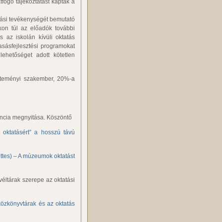
tfogó tájékoztatást kaptak a
tási tevékenységét bemutató
kon túl az előadók további
 az iskolán kívüli oktatás
sásfejlesztési programokat
ehetőséget adott kötetlen
jteményi szakember, 20%-a
encia megnyitása. Köszöntő
oktatásért” a hosszú távú
ttes) – A múzeumok oktatást
éltárak szerepe az oktatási
közkönyvtárak és az oktatás