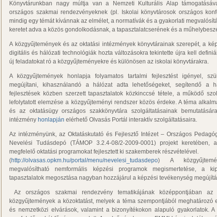
Könyvtárunkban nagy múltja van a Nemzeti Kulturális Alap támogatásáva
országos szakmai rendezvényeknek (pl. Iskolai könyvtárosok országos konf
mindig egy témát kívánnak az elmélet, a normatívák és a gyakorlati megvalósí
keretet adva a közös gondolkodásnak, a tapasztalatcserének és a műhelybesz
A közgyűjtemények és az oktatási intézmények könyvtárainak szerepét, a képz
digitális és hálózati technológiák hozta változásokra tekintette újra kell definiá
új feladatokat ró a közgyűjteményekre és különösen az iskolai könyvtárakra.
A közgyűjtemények honlapja folyamatos tartalmi fejlesztést igényel, sz
megújítani, kihasználandó a hálózat adta lehetőségeket, segítendő a h
fejlesztések közben szerzett tapasztalatok közkinccsé tétele, a működő sz
lefolytatott elemzése a közgyűjteményi rendszer közös érdeke. A téma alkal
és az oktatásügy országos szakkönyvtára szolgáltatásainak bemutatására 
intézmény
honlapján
elérhető Olvasás Portál interaktív szolgáltatásaira.
Az intézményünk, az Oktatáskutató és Fejlesztő Intézet – Országos Pedag
Nevelési Tudásdepó (TÁMOP 3.2.4-08/2-2009-0001) projekt keretében, 
megfelelő oktatási programokat fejlesztett ki szakemberek részvételével.
(
http://olvasas.opkm.hu/portal/menu/nevelesi_tudasdepo
) A közgyűjtemén
megvalósítható nemformális képzési programok megismertetése, a kip
tapasztalatok megosztása nagyban hozzájárul a képzési tevékenység megújít
Az országos szakmai rendezvény tematikájának középpontjában az ál
közgyűjtemények a közoktatást, melyek a téma szempontjából meghatározó e
és nemzetközi elvárások, valamint a bizonyítékokon alapuló gyakorlatok. A