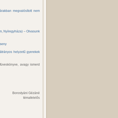
tárakban megvalósított nem
um, Nyíregyháza) – Olvasunk
rseny
hátrányos helyzetű gyerekek
 füveskönyve, avagy ismerd
Borostyáni Gézáné
témafelelős