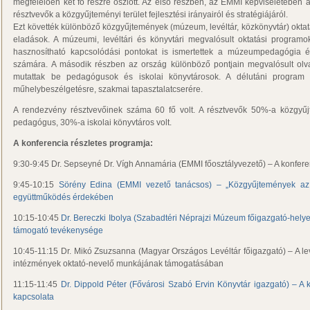
megfelelően két fő részre oszlott. Az első részben, az EMMI képviseletében á
résztvevők a közgyűjteményi terület fejlesztési irányairól és stratégiájáról.
Ezt követték különböző közgyűjtemények (múzeum, levéltár, közkönyvtár) okta
eladások. A múzeumi, levéltári és könyvtári megvalósult oktatási programo
hasznosítható kapcsolódási pontokat is ismertettek a múzeumpedagógia és
számára. A második részben az ország különböző pontjain megvalósult olva
mutattak be pedagógusok és iskolai könyvtárosok. A délutáni program l
műhelybeszélgetésre, szakmai tapasztalatcserére.
A rendezvény résztvevőinek száma 60 fő volt. A résztvevők 50%-a közgyű
pedagógus, 30%-a iskolai könyvtáros volt.
A konferencia részletes programja:
9:30-9:45 Dr. Sepseyné Dr. Vígh Annamária (EMMI főosztályvezető) – A konfer
9:45-10:15
Sörény Edina (EMMI vezető tanácsos) – „Közgyűjtemények az 
együttműködés érdekében
10:15-10:45
Dr. Bereczki Ibolya (Szabadtéri Néprajzi Múzeum főigazgató-helye
támogató tevékenysége
10:45-11:15 Dr. Mikó Zsuzsanna (Magyar Országos Levéltár főigazgató) – A lev
intézmények oktató-nevelő munkájának támogatásában
11:15-11:45
Dr. Dippold Péter (Fővárosi Szabó Ervin Könyvtár igazgató) – A 
kapcsolata