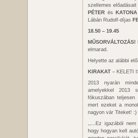
szellemes előadásait 
PÉTER
és
KATONA
Lábán Rudolf-díjas
F
18.50 – 19.45
MŰSORVÁLTOZÁS!
elmarad.
Helyette az alábbi el
KIRAKAT
– KELETI
2013 nyarán minden
amelyekkel 2013 s
fókuszában teljesen 
mert ezeket a mono
nagyon vár Titeket! :)
,,...Ez igazából ne
hogy hogyan kell aut