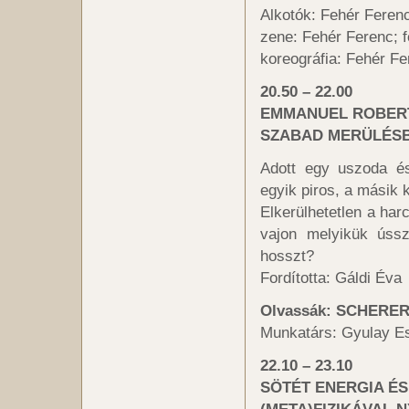
Alkotók: Fehér Feren
zene: Fehér Ferenc; 
koreográfia: Fehér F
20.50 – 22.00
EMMANUEL ROBERT
SZABAD MERÜLÉS
Adott egy uszoda és
egyik piros, a másik
Elkerülhetetlen a har
vajon melyikük úss
hosszt?
Fordította: Gáldi Éva
Olvassák: SCHERE
Munkatárs: Gyulay E
22.10 – 23.10
SÖTÉT ENERGIA É