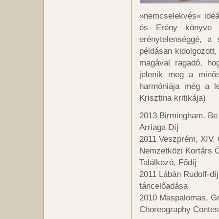
»nemcselekvés« ideáj
és Erény könyve –
erénytelenséggé, a 
példásan kidolgozott,
magával ragadó, hog
jelenik meg a minő
harmóniája még a le
Krisztina kritikája)
2013 Birmingham, Be 
Arriaga Díj
2011 Veszprém, XIV.
Nemzetközi Kortárs 
Találkozó, Fődíj
2011 Lábán Rudolf-díj
táncelőadása
2010 Maspalomas, Gr
Choreography Contest 