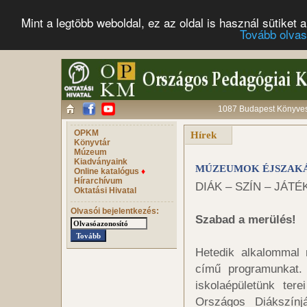
Mint a legtöbb weboldal, ez az oldal is használ sütike
Tovább olva
1087 Budapest Könyves 
OPKM
Hírek
Könyvtár
Múzeum
Kiadványaink
MÚZEUMOK ÉJSZAKÁJA
Online katalógus
♦
Hírarchívum
DIÁK – SZÍN – JÁTÉK
Oktatási Hivatal
Olvasói bejelentkezés:
Szabad a merülés!
Hetedik alkalommal
című programunkat.
iskolaépületünk ter
Országos Diákszínjá