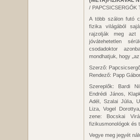
(META)FIZIKÁVAL
/ PAPCSICSERGŐK 
A több szálon futó 
fizika világából sa
rajzolják meg azt 
jóvátehetetlen sér
csodadoktor azonb
mondhatjuk, hogy „az
Szerző: Papcsicsergő
Rendező: Papp Gábor 
Szereplők: Bardi Ni
Endrédi János, Klap
Adél, Szalai Júlia, 
Liza, Vogel Dorottya
zene: Bocskai Virá
fizikusmonológok és t
Vegye meg jegyét nálu