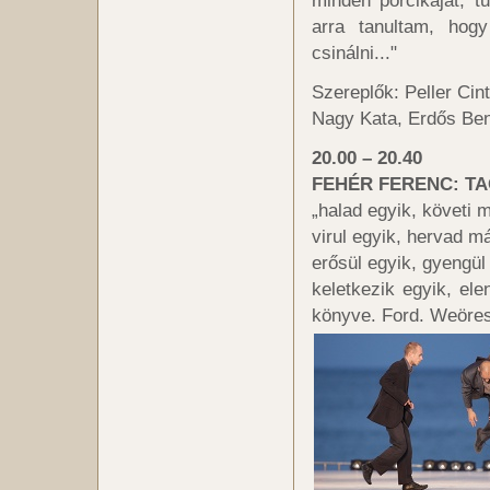
minden porcikáját, 
arra tanultam, hog
csinálni..."
Szereplők: Peller Cin
Nagy Kata, Erdős Be
20.00 – 20.40
FEHÉR FERENC: TA
„halad egyik, követi 
virul egyik, hervad m
erősül egyik, gyengül
keletkezik egyik, e
könyve. Ford. Weöre