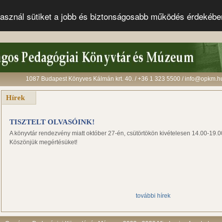
s használ sütiket a jobb és biztonságosabb működés érdekéb
1087 Budapest Könyves Kálmán krt. 40. / +36 1 323 5500 / info@opkm.h
Hírek
TISZTELT OLVASÓINK!
A könyvtár rendezvény miatt október 27-én, csütörtökön kivételesen 14.00-19.00-
Köszönjük megértésüket!
további hírek