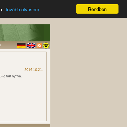
Rendben
en.
Tovább olvasom
u
2016.10.21.
ig tart nyitva.