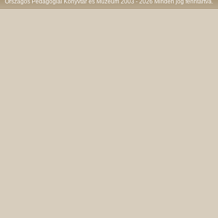
Országos Pedagógiai Könyvtár és Múzeum 2003 - 2026 Minden jog fenntartva.