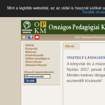
Mint a legtöbb weboldal, ez az oldal is használ sütike
Tovább olva
1087 Budapest Könyves 
OPKM
Hírek
Könyvtár
Múzeum
Kiadványaink
TISZTELT LÁTOGATÓ
Online katalógus
♦
Hírarchívum
A könyvtár és a múze
Oktatási Hivatal
Nyitás: 2017. január 
Olvasói bejelentkezés:
Minden kedves látoga
esztendőt kívánunk!