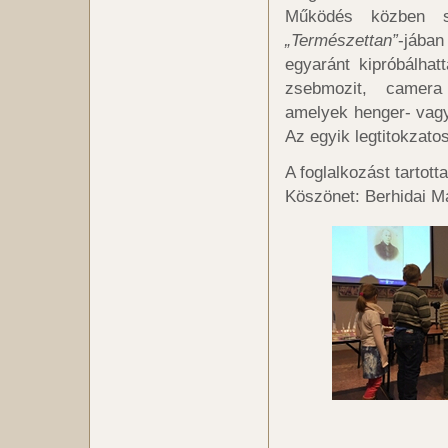
Működés közben sz
„Természettan”
-jában
egyaránt kipróbálhat
zsebmozit, camera
amelyek henger- vagy
Az egyik legtitokzatos
A foglalkozást tarto
Köszönet: Berhidai 