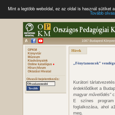
Mint a legtöbb weboldal, ez az oldal is használ sütike
Tovább olva
1087 Budapest Könyves 
OPKM
Hírek
Könyvtár
Múzeum
Kiadványaink
„Fénytanoncok” vendég
Online katalógus
♦
Hírarchívum
Oktatási Hivatal
Olvasói bejelentkezés:
Kurátori tárlatvezet
érdeklődőket a Buda
magyar művelődés”
c
E színes program
foglalkozása, ahol a1
meg.