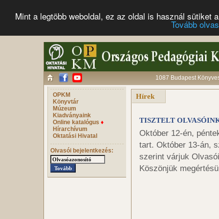
Mint a legtöbb weboldal, ez az oldal is használ sütike
Tovább olva
1087 Budapest Könyves 
OPKM
Hírek
Könyvtár
Múzeum
Kiadványaink
TISZTELT OLVASÓIN
Online katalógus
♦
Hírarchívum
Október 12-én, pénte
Oktatási Hivatal
tart. Október 13-án, 
Olvasói bejelentkezés:
szerint várjuk Olvasó
Köszönjük megértésü