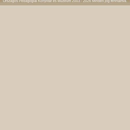
Országos Pedagógiai Könyvtár és Múzeum 2003 - 2026 Minden jog fenntartva.