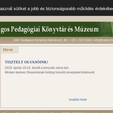
s használ sütiket a jobb és biztonságosabb működés érdekéb
1087 Budapest Könyves Kálmán krt. 40. / +36 1 323 5500 / info@opkm.h
Hírek
TISZTELT OLVASÓINK!
2019. április 19-22. között a könyvtár zárva tart.
Minden kedves Olvasónknak boldog húsvéti ünnepeket kívánunk!
további hírek