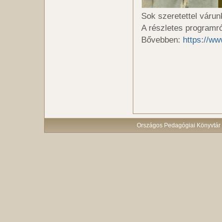
Sok szeretettel várun
A részletes programró
Bővebben:
https://w
Országos Pedagógiai Könyvtár 