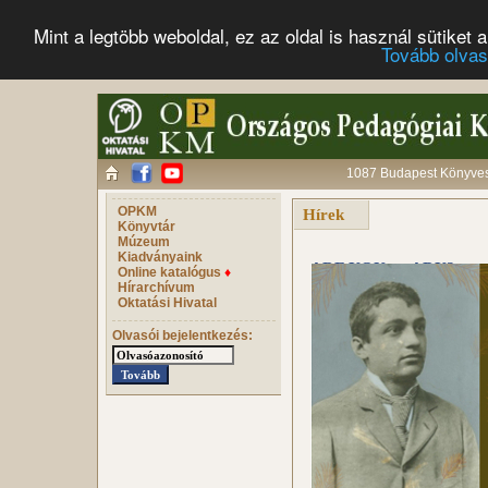
Mint a legtöbb weboldal, ez az oldal is használ sütike
Tovább olva
1087 Budapest Könyves 
OPKM
Hírek
Könyvtár
Múzeum
Kiadványaink
ARE YOU re-ADY?
Online katalógus
♦
Hírarchívum
Konferencia és work
Oktatási Hivatal
2019. október 5. (szo
Olvasói bejelentkezés: