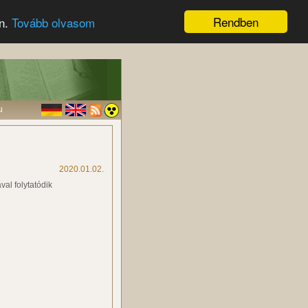
Rendben
en.
Tovább olvasom
u
2020.01.02.
val folytatódik