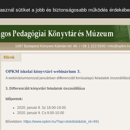
s használ sütiket a jobb és biztonságosabb működés érdekéb
1087 Budapest Könyves Kálmán krt. 40. / +36 1 323 5500 / info@opkm.h
Hírek
OPKM iskolai könyvtári webinárium 3.
A webináriumsorozat januárban differenciált forrásalapú feladatok összeállításá
3. Differenciált könyvtári feladatok összeállítása
Időpontok:
2020. január 8. Sz 18.00-19.00
2020. január 9. Cs 9.00-10.00
Bővebben:
https://www.opkm.hu/?lap=dok/dok&dok_id=491