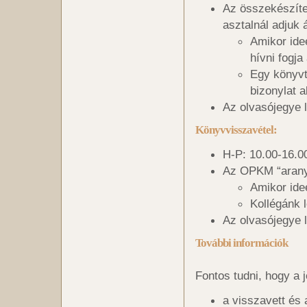
Az összekészíte
asztalnál adjuk á
Amikor ide
hívni fogja
Egy könyvt
bizonylat a
Az olvasójegye 
Könyvvisszavétel:
H-P: 10.00-16.0
Az OPKM “aranya
Amikor ideé
Kollégánk 
Az olvasójegye 
További informáci
ók
Fontos tudni, hogy a j
a visszavett és 