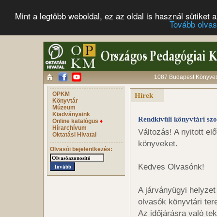
Mint a legtöbb weboldal, ez az oldal is használ sütike
Tovább olva
1087 Budapest Könyves 
OPKM
Hírek
Könyvtár
Múzeum
Kiadványaink
Rendkívüli könyvtári szo
Online katalógus
♦
Hírarchívum
Változás! A nyitott el
Oktatási Hivatal
könyveket.
Olvasói bejelentkezés:
Kedves Olvasónk!
A járványügyi helyzet 
olvasók könyvtári ter
Az időjárásra való te