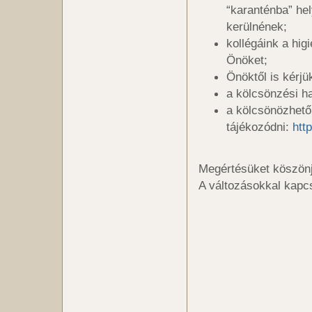
“karanténba” hel
kerülnének;
kollégáink a hig
Önöket;
Önöktől is kérj
a kölcsönzési h
a kölcsönözhető
tájékozódni:
htt
Megértésüket köszön
A változásokkal kapcs