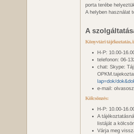
porta terébe helyeztük
A helyben használat t
A szolgáltatás
Könyvtári tájékoztatás, 
H-P: 10.00-16.0
telefonon: 06-1
chat: Skype: Tá
OPKM.tajekozt
lap=dok/dok&do
e-mail: olvasos
Kölcsönzés:
H-P: 10.00-16.0
A tájékoztatásn
listáját a kölcs
Várja meg vissz