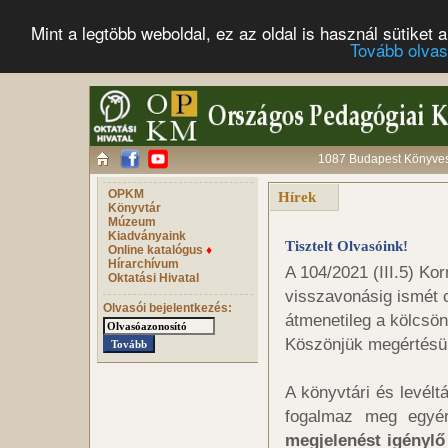
Mint a legtöbb weboldal, ez az oldal is használ sütike
Tovább olva
1087 Budapest Könyves 
OPKM
Hírek
Könyvtár
Múzeum
Kiadványaink
Tisztelt Olvasóink!
Online katalógus
♦
Hírarchívum
A 104/2021 (III.5) Ko
Oktatási Hivatal
visszavonásig ismét c
Olvasói bejelentkezés:
átmenetileg a kölcsön
Köszönjük megértésü
A könyvtári és levélt
fogalmaz meg egyér
megjelenést igénylő 