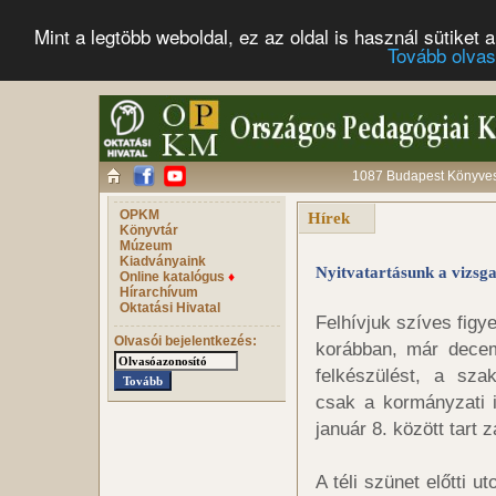
Mint a legtöbb weboldal, ez az oldal is használ sütike
Tovább olva
1087 Budapest Könyves 
OPKM
Hírek
Könyvtár
Múzeum
Kiadványaink
Nyitvatartásunk a vizsga
Online katalógus
♦
Hírarchívum
Oktatási Hivatal
Felhívjuk szíves fig
Olvasói bejelentkezés:
korábban, már decemb
felkészülést, a sza
csak a kormányzati 
január 8. között tart z
A téli szünet előtti u