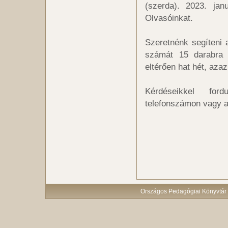
(szerda). 2023. jan
Olvasóinkat.
Szeretnénk segíteni 
számát 15 darabra e
eltérően hat hét, azaz
Kérdéseikkel ford
telefonszámon vagy 
Országos Pedagógiai Könyvtár 