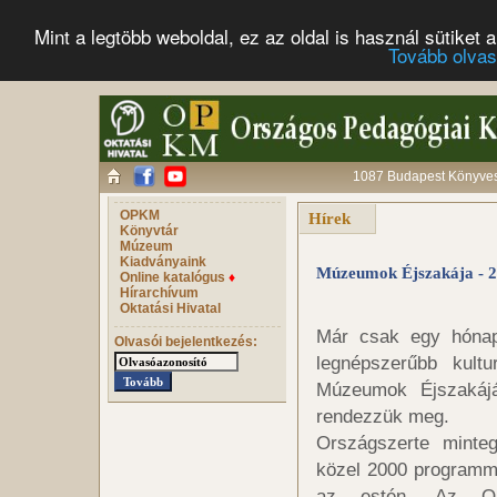
Mint a legtöbb weboldal, ez az oldal is használ sütike
Tovább olva
1087 Budapest Könyves 
OPKM
Hírek
Könyvtár
Múzeum
Kiadványaink
Múzeumok Éjszakája - 20
Online katalógus
♦
Hírarchívum
Oktatási Hivatal
Már csak egy hónapo
Olvasói bejelentkezés:
legnépszerűbb kultu
Múzeumok Éjszakájá
rendezzük meg.
Országszerte minteg
közel 2000 programma
az estén. Az Ors