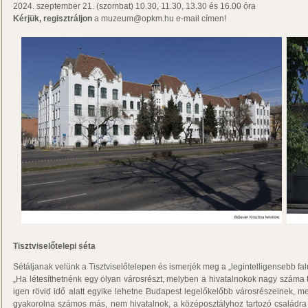
2024. szeptember 21. (szombat) 10.30, 11.30, 13.30 és 16.00 óra
Kérjük, regisztráljon
a muzeum@opkm.hu e-mail címen!
Tisztviselőtelepi séta
Sétáljanak velünk a Tisztviselőtelepen és ismerjék meg a „legintelligensebb falu”
„Ha létesíthetnénk egy olyan városrészt, melyben a hivatalnokok nagy száma 
igen rövid idő alatt egyike lehetne Budapest legelőkelőbb városrészeinek, m
gyakorolna számos más, nem hivatalnok, a középosztályhoz tartozó családra i