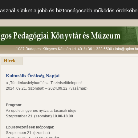
s használ sütiket a jobb és biztonságosabb működés érdekéb
1087 Budapest Könyves Kálmán krt. 40. / +36 1 323 5500 / info@opkm.h
Hírek
Kulturális Örökség Napjai
a „Tündérkastélyban“ és a Tisztviselőtelepen!
2024. 09.21. (szombat) – 2024.09.22. (vasárnap)
Program:
Az épület ingyenes nyitva tartásának ideje:
Szeptember 21. (szombat) 10.00-18.00
Épületvezetések időpontjai:
Szeptember 21. (szombat)