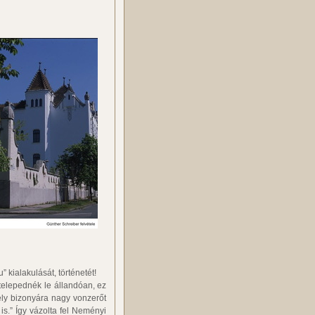
 kialakulását, történetét!
telepednék le állandóan, ez
ely bizonyára nagy vonzerőt
s.” Így vázolta fel Neményi