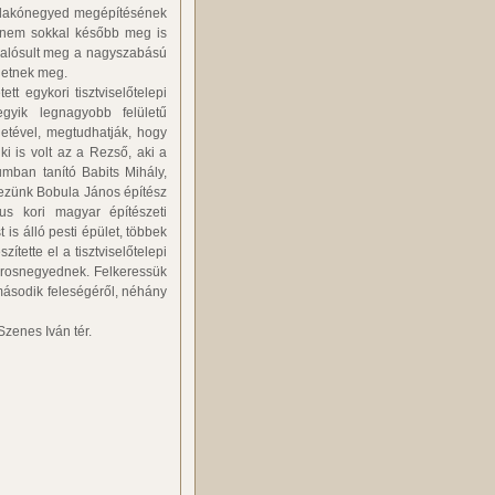
i lakónegyed megépítésének
 nem sokkal később meg is
 valósult meg a nagyszabású
hetnek meg.
t egykori tisztviselőtelepi
gyik legnagyobb felületű
etével, megtudhatják, hogy
ki is volt az a Rezső, aki a
umban tanító Babits Mihály,
kezünk Bobula János építész
mus kori magyar építészeti
 is álló pesti épület, többek
tette el a tisztviselőtelepi
városnegyednek. Felkeressük
második feleségéről, néhány
Szenes Iván tér.