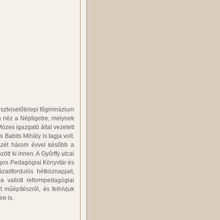
tisztviselőtelepi főgimnázium
n néz a Népligetre, melynek
ózes igazgató által vezetett
Babits Mihály is tagja volt.
észét három évvel később a
tt ki innen. A Győrffy utcai
ágos Pedagógiai Könyvtár és
adfordulós hétköznapjait,
a vallott reformpedagógiai
műépítészről, és felhívjuk
re is.