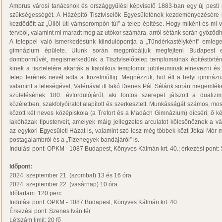
Ambrus városi tanácsnok és országgyűlési képviselő 1883-ban egy új pest
szükségességét. A Házépítő Tisztviselők Egyesületének kezdeményezésére
kezdődött az „Üllői úti vámsorompón túl” a telep építése. Hogy miként és mi
tervből, valamint mi maradt meg az utókor számára, arról sétánk során győződ
A teleppel való ismerkedésünk kiindulópontja a „Tündérkastélyként” emlegetet
gimnázium épülete. Utunk során megpróbáljuk megfejteni Budapest e
domborművét, megismerkedünk a Tisztviselőtelep templomainak építéstörtén
kinek a tiszteletére akarták a katolikus templomot jubileuminak elnevezni és 
telep terének nevét adta a közelmúltig. Megnézzük, hol élt a helyi gimnázi
valamint a feleségével, Valériával itt lakó Dienes Pál. Sétánk során megemlé
születésének 180. évfordulójáról, aki fontos szerepet játszott a dualiz
közéletben, szakfolyóiratot alapított és szerkesztett. Munkásságát számos, most
között két neves középiskola (a Trefort és a Madách Gimnázium) dicséri; ő készí
lakóházak típusterveit, amelyek máig jellegzetes arculatot kölcsönöznek a 
az egykori Egyesületi Házat is, valamint szó lesz még többek közt Jókai Mór 
postagalambról és a „Tizenegyek bandájáról” is.
Indulási pont: OPKM - 1087 Budapest, Könyves Kálmán krt. 40.; érkezési pont: 
Időpont:
2024. szeptember 21. (szombat) 13 és 16 óra
2024. szeptember 22. (vasárnap) 10 óra
Időtartam: 120 perc
Indulási pont: OPKM - 1087 Budapest, Könyves Kálmán krt. 40.
Érkezési pont: Szenes Iván tér
Létszám limit: 20 fő