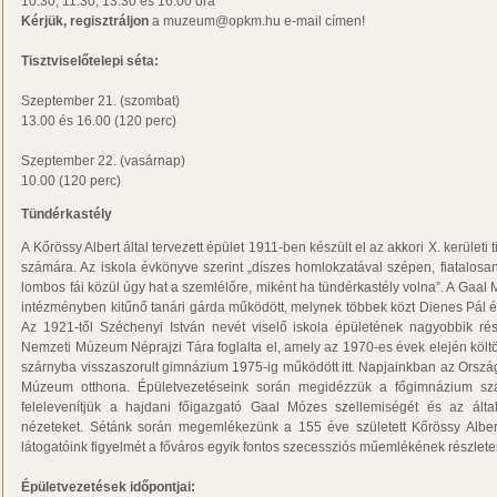
10.30, 11.30, 13.30 és 16.00 óra
Kérjük, regisztráljon
a muzeum@opkm.hu e-mail címen!
Tisztviselőtelepi séta:
Szeptember 21. (szombat)
13.00 és 16.00 (120 perc)
Szeptember 22. (vasárnap)
10.00 (120 perc)
Tündérkastély
A Kőrössy Albert által tervezett épület 1911-ben készült el az akkori X. kerületi 
számára. Az iskola évkönyve szerint „díszes homlokzatával szépen, fiatalosa
lombos fái közül úgy hat a szemlélőre, miként ha tündérkastély volna”. A Gaal M
intézményben kitűnő tanári gárda működött, melynek többek közt Dienes Pál és 
Az 1921-től Széchenyi István nevét viselő iskola épületének nagyobbik r
Nemzeti Múzeum Néprajzi Tára foglalta el, amely az 1970-es évek elején költözö
szárnyba visszaszorult gimnázium 1975-ig működött itt. Napjainkban az Orsz
Múzeum otthona. Épületvezetéseink során megidézzük a főgimnázium száz
felelevenítjük a hajdani főigazgató Gaal Mózes szellemiségét és az által
nézeteket. Sétánk során megemlékezünk a 155 éve született Kőrössy Albert 
látogatóink figyelmét a főváros egyik fontos szecessziós műemlékének részletei
Épületvezetések időpontjai: