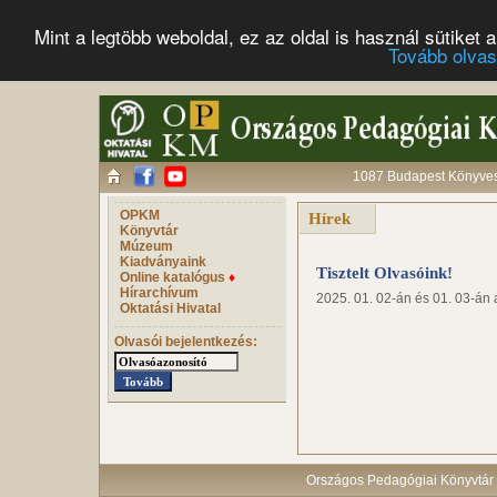
Mint a legtöbb weboldal, ez az oldal is használ sütike
Tovább olva
1087 Budapest Könyves 
OPKM
Hírek
Könyvtár
Múzeum
Kiadványaink
Tisztelt Olvasóink!
Online katalógus
♦
Hírarchívum
2025. 01. 02-án és 01. 03-án a
Oktatási Hivatal
Olvasói bejelentkezés:
Országos Pedagógiai Könyvtár 