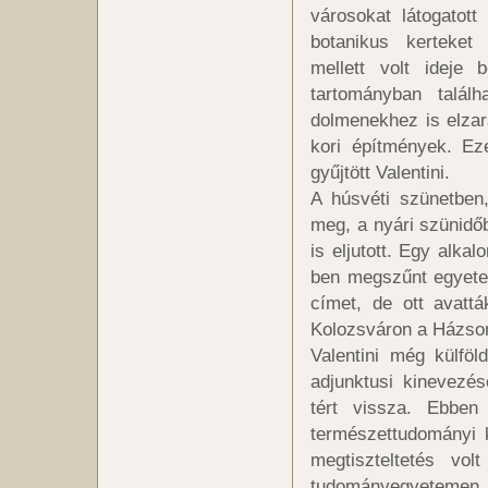
városokat látogatot
botanikus kerteket
mellett volt ideje 
tartományban találh
dolmenekhez is elzar
kori építmények. Ez
gyűjtött Valentini.
A húsvéti szünetben, 
meg, a nyári szünidő
is eljutott. Egy alka
ben megszűnt egyetem
címet, de ott avatt
Kolozsváron a Házson
Valentini még külföl
adjunktusi kinevezé
tért vissza. Ebbe
természettudományi 
megtiszteltetés vo
tudományegyetemen nő