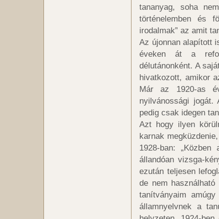
tananyag, soha nem 
történelemben és fö
irodalmak” az amit tan
Az újonnan alapított 
éveken át a refor
délutánonként. A sajá
hivatkozott, amikor a
Már az 1920-as év
nyilvánossági jogát.
pedig csak idegen taná
Azt hogy ilyen körül
karnak megküzdenie, V
1928-ban: „Közben 
állandóan vizsga-kén
ezután teljesen lefog
de nem használható 
tanítványaim amúgy 
államnyelvnek a ta
helyzeten, 1924-ben 