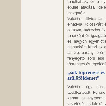
tanulhattak, és a ny
épület átadása ide
igazgatója.
Valentini Elvira az
elhagyja Kolozsvárt é
olvasva, átérezhetjük
tanárként és igazgató
és nagyon egyenlőtle
lassanként letöri az 
az élet parányi öröm
fenyegető sors elől
töprengés és tépelőd
„sok töprengés és
szülőföldemet”
Valentini úgy dönt
átköltöztetett Fere
kapott, az egyetemi 
vezetését bízták rá. 