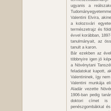
ugyanis a reálszak
Tudományegyetemmel, 
Valentini Elvira, aki
a kolozsvári egyet
természetrajz és föld
évvel korábban, 1897-
tanulmányait, az ös
tanult a karon.
Bár ezekben az éve
többnyire igen jó kép
a Növénytani Tanszé
feladatokat kapott, 
Valentininek, így nem
Valentini munkája e
Aladár vezette Növé
1906-ban pedig taná
doktori címet is 
penészgombákkal és 