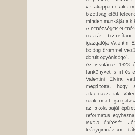
voltaképpen csak cí
bizottság előtt letee
minden munkáját a kikü
A nehézségek ellenér
oktatást biztosítan
igazgatója Valentini 
boldog örömmel vettün
derült egyénisége”.
Az iskolának 1923-t
tankönyvet is írt és 
Valentini Elvira ve
megtiltotta, hogy 
alkalmazzanak. Valen
okok miatt igazgatás
az iskola saját épüle
református egyháznak
iskola építését. 
leánygimnázium diá