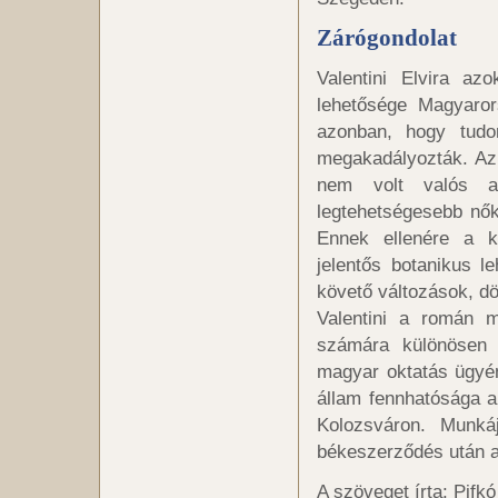
Zárógondolat
Valentini Elvira az
lehetősége Magyaror
azonban, hogy tudom
megakadályozták. Az
nem volt valós a
legtehetségesebb nők
Ennek ellenére a 
jelentős botanikus l
követő változások, dö
Valentini a román m
számára különösen 
magyar oktatás ügyén
állam fennhatósága a
Kolozsváron. Munkáj
békeszerződés után a
A szöveget írta: Pifkó