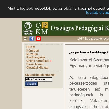
Mint a legtöbb weboldal, ez az oldal is használ sütike
Tovább olva
1087 Budapest Könyves 
OPKM
Könyvtár
„és jártam a kisebbségi t
Múzeum
Kiadványaink
Kolozsvártól Szombat
Online katalógus
♦
Hírarchívum
Egy magyar pedagógusn
Oktatási Hivatal
Olvasói bejelentkezés:
Az első világhábor
békeszerződés ut
területeken élő m
pedagógusok is 
kerültek. Választa
elhagyják otthonuka