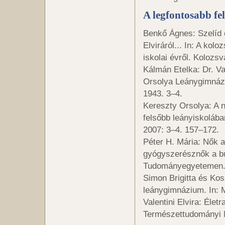
A legfontosabb fe
Benkő Ágnes: Szelíd é
Elviráról... In: A ko
iskolai évről. Kolozsv
Kálmán Etelka: Dr. Val
Orsolya Leánygimnázi
1943. 3–4.
Kereszty Orsolya: A n
felsőbb leányiskolába
2007: 3–4. 157–172.
Péter H. Mária: Nők 
gyógyszerésznők a bu
Tudományegyetemen. 
Simon Brigitta és Kos
leánygimnázium. In: 
Valentini Elvira: Élet
Természettudományi 