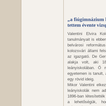
„a fiúgimnázium 
tettem évente vizs
Valentini Elvira K
tanulmányait is ebben
belvárosi reformátu
kolozsvári állami fel
az igazgató. De Ger
alakja volt, aki 1
leányiskolában. Ő 
egyetemen is tanult, 
egy rövid ideig.
Mikor Valentini elke
leányiskolák nem ad
1896-ban létesítetté
a lehetőségük, ho