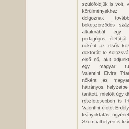
szülőföldjük is volt,
körülményekhez
dolgoznak tová
békeszerződés száz
alkalmából egy o
pedagógus életútjá
nőként az elsők köz
doktorált le Kolozsvá
első nő, akit adjunk
egy magyar tudo
Valentini Elvira Tri
nőként és magyar
hátrányos helyzetbe
tanított, mielőtt úgy 
részletesebben is ír
Valentini életét Erdé
leányoktatás ügyéne
Szombathelyen is leán