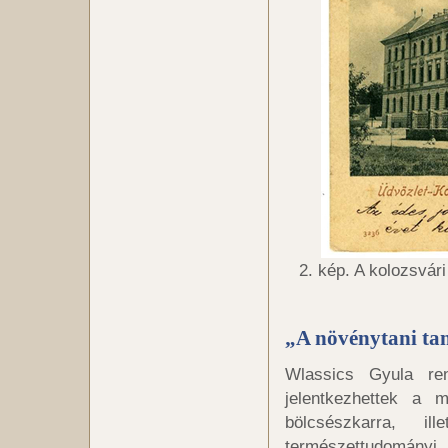
2. kép. A kolozsvár
„A növénytani tan
Wlassics Gyula ren
jelentkezhettek a 
bölcsészkarra, i
természettudományi 