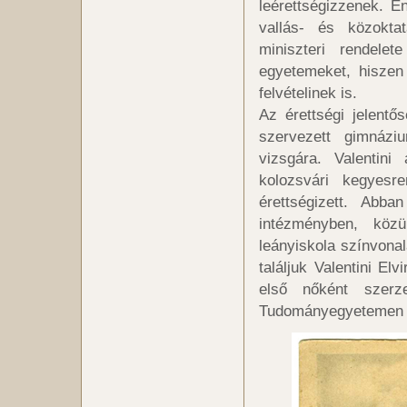
leérettségizzenek. 
vallás- és közokta
miniszteri rendel
egyetemeket, hiszen 
felvételinek is.
Az érettségi jelentő
szervezett gimnázi
vizsgára. Valentini
kolozsvári kegyesr
érettségizett. Ab
intézményben, köz
leányiskola színvonalá
találjuk Valentini Elv
első nőként szerz
Tudományegyetemen 