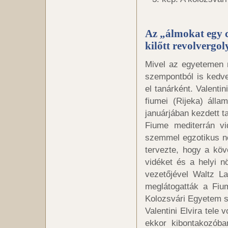
Az „álmokat egy 
kilőtt revolvergol
Mivel az egyetemen n
szempontból is kedv
el tanárként. Valenti
fiumei (Rijeka) áll
januárjában kezdett ta
Fiume mediterrán vi
szemmel egzotikus nö
tervezte, hogy a köv
vidéket és a helyi nö
vezetőjével Waltz L
meglátogatták a Fiu
Kolozsvári Egyetem 
Valentini Elvira tele 
ekkor kibontakozóba