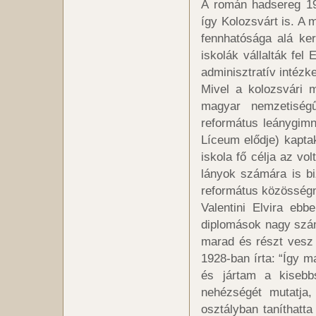
A román hadsereg 19
így Kolozsvárt is. A 
fennhatósága alá ker
iskolák vállalták fe
adminisztratív intézk
Mivel a kolozsvári 
magyar nemzetiségű
református leánygim
Líceum elődje) kapt
iskola fő célja az vo
lányok számára is bi
református közösségne
Valentini Elvira eb
diplomások nagy szám
marad és részt vesz 
1928-ban írta: “Így m
és jártam a kisebbs
nehézségét mutatja,
osztályban taníthatta