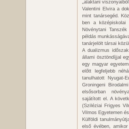
„alaktani viszonyaiból”
Valentini Elvira a do
mint tanársegéd. Köz
ben a középiskolai 
Növénytani Tanszék 
példás munkásságával,
tanárjelölt társai közül
A dualizmus időszak
állami ösztöndíjjal e
egy magyar egyetemen
előtt legfeljebb néh
tanulhatott Nyugat-E
Groningeni Birodalm
elsősorban növénya
sajátított el. A köve
(Sziléziai Frigyes V
Vilmos Egyetemen és 
Külföldi tanulmányút
első évében, amikor