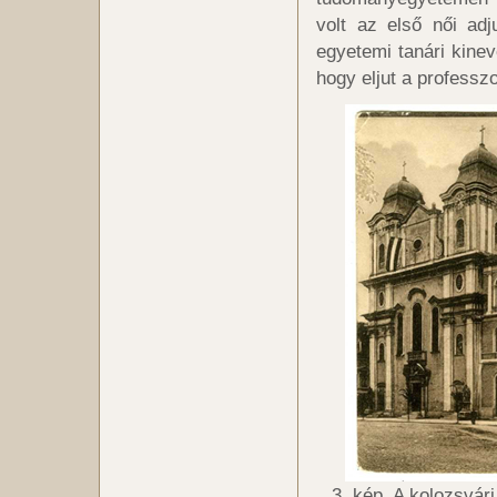
volt az első női ad
egyetemi tanári kine
hogy eljut a professzo
3. kép. A kolozsvá