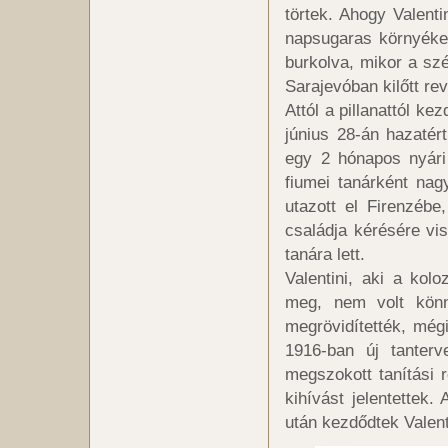
törtek. Ahogy Valenti
napsugaras környéke o
burkolva, mikor a sz
Sarajevóban kilőtt rev
Attól a pillanattól kez
június 28-án hazatér
egy 2 hónapos nyári 
fiumei tanárként nag
utazott el Firenzébe
családja kérésére vis
tanára lett.
Valentini, aki a kolo
meg, nem volt könn
megrövidítették, mégi
1916-ban új tanterv
megszokott tanítási 
kihívást jelentette
után kezdődtek Valent