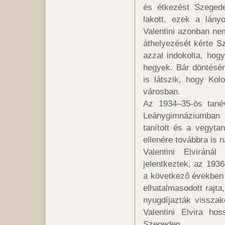
és étkezést Szeged
lakott, ezek a lányo
Valentini azonban ne
áthelyezését kérte S
azzal indokolta, ho
hegyek. Bár döntésén
is látszik, hogy Kol
városban.
Az 1934–35-ös tané
Leánygimnáziumban k
tanított és a vegytan
ellenére továbbra is 
Valentini Elvirán
jelentkeztek, az 1936
a következő években 
elhatalmasodott rajta
nyugdíjazták visszak
Valentini Elvira h
Szegeden.