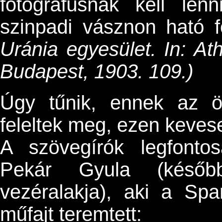
fotográfusnak kell len
szinpadi vásznon ható f
Uránia egyesület. In: 
Budapest, 1903. 109.)
Úgy tűnik, ennek az ö
feleltek meg, ezen keves
A szövegírók legfonto
Pekár Gyula (később
vezéralakja), aki a Sp
műfajt teremtett: