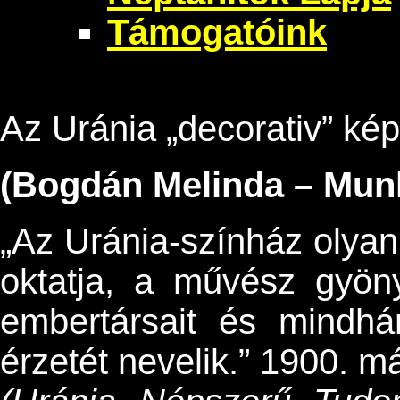
Támogatóink
Az Uránia „decorativ” kép
(Bogdán Melinda – Mun
„Az Uránia-színház olyan 
oktatja, a művész gyöny
embertársait és mindh
érzetét nevelik.” 1900. má