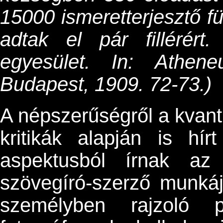
15000 ismeretterjesztő f
adtak el pár fillérér
egyesület. In: Athe
Budapest, 1909. 72-73.)
A népszerűségről a kvanti
kritikák alapján is hí
aspektusból írnak az
szövegíró-szerző munká
személyben rajzoló