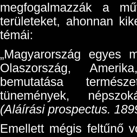
megfogalmazzák a műve
területeket, ahonnan ki
témái:
„Magyarország egyes me
Olaszország, Amerik
bemutatása természe
tünemények, népszoká
(Aláírási prospectus. 1899
Emellett mégis feltűnő 