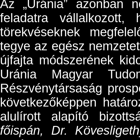
Az „Uránia” azonban n
feladatra vállalkozott
törekvéseknek megfele
tegye az egész nemzetet
újfajta módszerének kido
Uránia Magyar Tudom
Részvénytársaság prospe
következőképpen határo
alulírott alapító bizot
főispán, Dr. Kövesliget