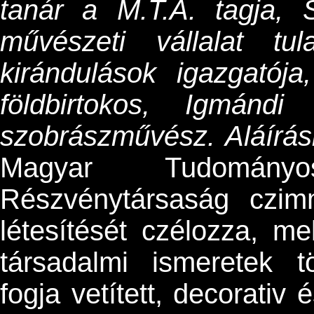
tanár a M.T.A. tagja,
művészeti vállalat tu
kirándulások igazgatój
földbirtokos, Igmánd
szobrászművész. Aláírás
Magyar Tudományo
Részvénytársaság czimm
létesítését czélozza, 
társadalmi ismeretek tör
fogja vetített, decorativ