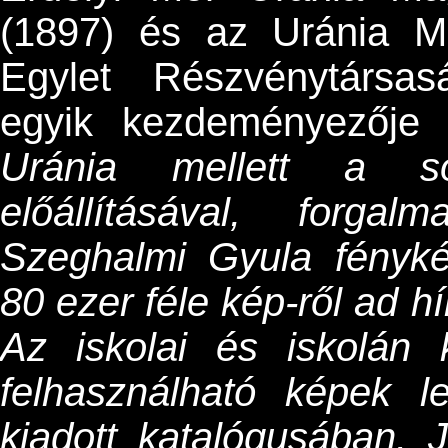
(1897) és az Uránia M
Egylet Részvénytársas
egyik kezdeményezője 
Uránia mellett a so
előállításával, forga
Szeghalmi Gyula fényk
80 ezer féle kép-ről ad hí
Az iskolai és iskolán k
felhasználható képek l
kiadott katalógusában. 