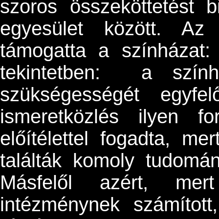
szoros összeköttetést 
egyesület között. Az
támogatta a színházat: 
tekintetben: a szính
szükségességét egyfe
ismeretközlés ilyen f
előítélettel fogadta, me
találták komoly tudomán
Másfelől azért, mer
intézménynek számítot