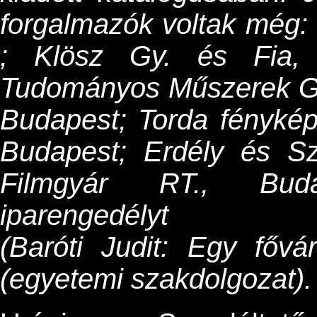
forgalmazók voltak még:
; Klösz Gy. és Fia,
Tudományos Műszerek Gy
Budapest; Torda fénykép
Budapest; Erdély és S
Filmgyár RT., Buda
iparengedélyt
(Baróti Judit: Egy fővá
(egyetemi szakdolgozat).