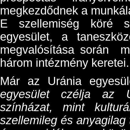
megkezdődnek a munkála
E szellemiség köré s
egyesület, a taneszkö
megvalósítása során m
három intézmény keretei.
Már az Uránia egyesül
egyesület czélja az 
színházat, mint kultur
szellemileg és anyagilag