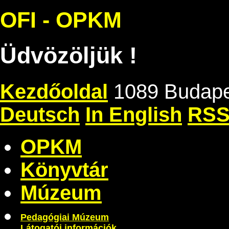
OFI - OPKM
Üdvözöljük !
Kezdőoldal
1089 Budape
Deutsch
In English
RS
OPKM
Könyvtár
Múzeum
Pedagógiai Múzeum
Látogatói információk