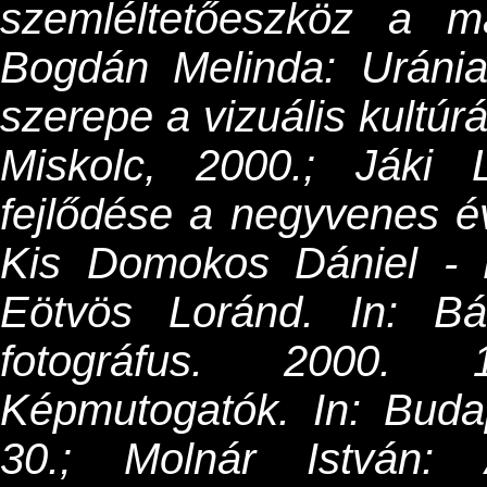
szemléltetőeszköz a ma
Bogdán Melinda: Uránia
szerepe a vizuális kultúr
Miskolc, 2000.; Jáki 
fejlődése a negyvenes é
Kis Domokos Dániel - K
Eötvös Loránd. In: B
fotográfus. 2000. 
Képmutogatók. In: Buda
30.; Molnár István: 