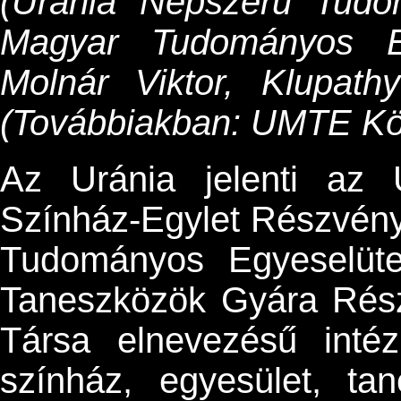
(Uránia Népszerű Tudo
Magyar Tudományos Eg
Molnár Viktor, Klupath
(Továbbiakban: UMTE Kö
Az Uránia jelenti az
Színház-Egylet Részvény
Tudományos Egyeselüte
Taneszközök Gyára Rész
Társa elnevezésű inté
színház, egyesület, ta