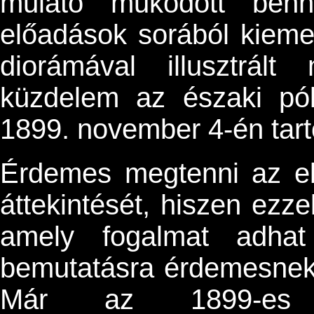
mulató működött benn
előadások sorából kiemel
diorámával illusztrál
küzdelem az északi pól
1899. november 4-én tart
Érdemes megtenni az el
áttekintését, hiszen ezze
amely fogalmat adhat
bemutatásra érdemesnek 
Már az 1899-es A