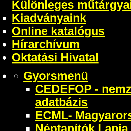
Különleges műtárgya
Kiadványaink
Online katalógus
Hírarchívum
Oktatási Hivatal
Gyorsmenü
CEDEFOP - nemze
adatbázis
ECML- Magyarors
Néptanítók Lapja