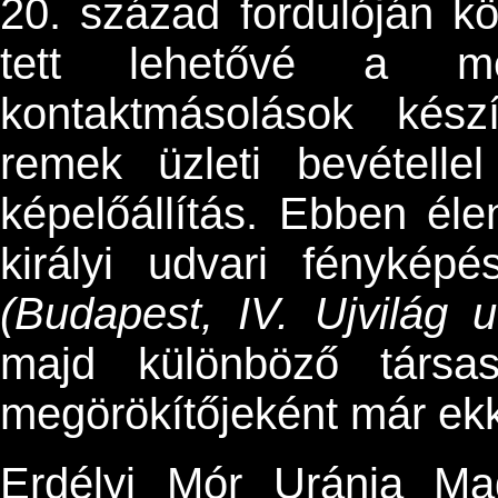
20. század fordulóján k
tett lehetővé a meg
kontaktmásolások kész
remek üzleti bevételle
képelőállítás. Ebben éle
királyi udvari fénykép
(Budapest, IV. Ujvilág u
majd különböző társa
megörökítőjeként már ekko
Erdélyi Mór Uránia Ma