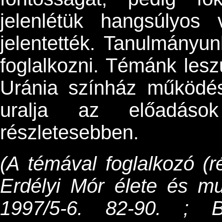
jelenlétük hangsúlyos 
jelentették. Tanulmányu
foglalkozni. Témánk leszű
Uránia színház működés
uralja az előadások
részletesebben.
(A témával foglalkozó (r
Erdélyi Mór élete és m
1997/5-6. 82-90. ; 