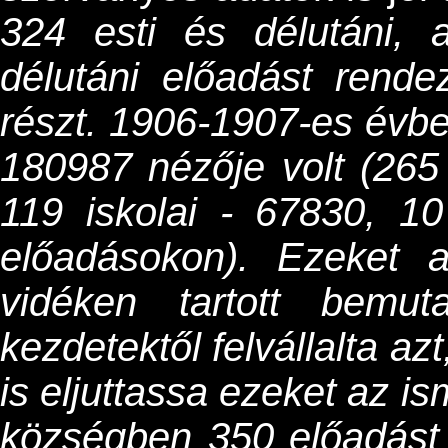
324 esti és délutáni, 
délutáni előadást rende
részt. 1906-1907-es évb
180987 nézője volt (265 
119 iskolai - 67830, 1
előadásokon). Ezeket 
vidéken tartott bemu
kezdetektől felvállalta a
is eljuttassa ezeket az 
községben 350 előadást 