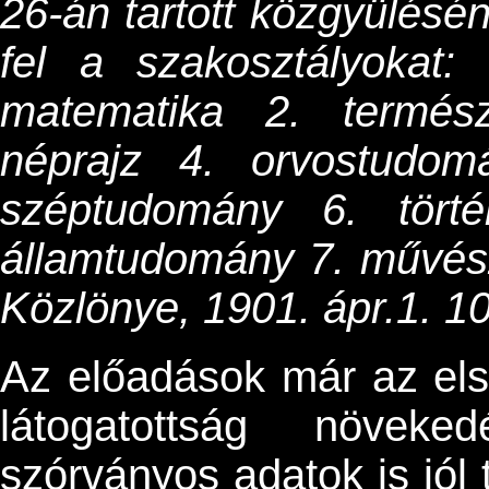
26-án tartott közgyülésé
fel a szakosztályokat: 1
matematika 2. természe
néprajz 4. orvostudom
széptudomány 6. törté
államtudomány 7. művész
Közlönye, 1901. ápr.1. 1
Az előadások már az els
látogatottság növe
szórványos adatok is jól 