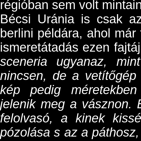
régióban sem volt mintai
Bécsi Uránia is csak a
berlini példára, ahol már
ismeretátadás ezen fajtá
sceneria ugyanaz, min
nincsen, de a vetítőgép
kép pedig méretekben
jelenik meg a vásznon. É
felolvasó, a kinek kissé
pózolása s az a páthosz, 