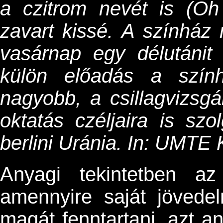
a czitrom nevét is (Oh
zavart kissé. A színház 
vasárnap egy délutánit 
külön előadás a szín
nagyobb, a csillagvizsgá
oktatás czéljaira is sz
berlini Uránia. In: UMTE 
Anyagi tekintetben az 
amennyire saját jöved
magát fenntartani, azt a