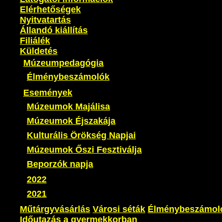
Elérhetőségek
Nyitvatartás
Állandó kiállítás
Filiálék
Küldetés
Múzeumpedagógia
Élménybeszámolók
Események
Múzeumok Majálisa
Múzeumok Éjszakája
Kulturális Örökség Napjai
Múzeumok Őszi Fesztiválja
Beporzók napja
2022
2021
Műtárgyvásárlás
Városi séták
Élménybeszámol
Időutazás a gyermekkorban