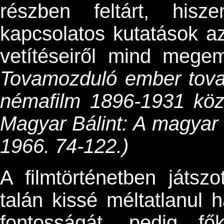
részben feltárt, his
kapcsolatos kutatások 
vetítéseiről mind mege
Tovamozduló ember tova
némafilm 1896-1931 köz
Magyar Bálint: A magyar 
1966. 74-122.)
A filmtörténetben játsz
talán kissé méltatlanul h
fontosságát, pedig fő