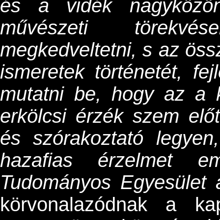
és a vidék nagyközö
művészeti törekvé
megkedveltetni, s az ös
ismeretek történetét, fe
mutatni be, hogy az a 
erkölcsi érzék szem elő
és szórakoztató legyen
hazafias érzelmet e
Tudományos Egyesület a
körvonalazódnak a kap