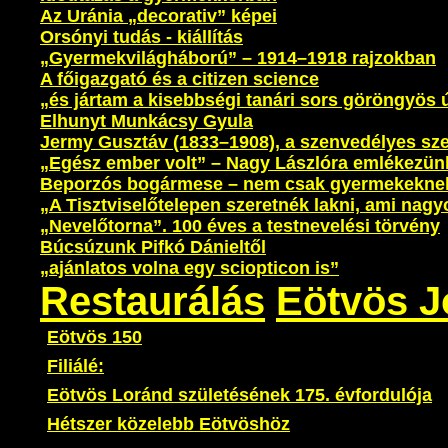
Az Uránia „decorativ” képei
Orsónyi tudás - kiállítás
„Gyermekvilágháború” – 1914–1918 rajzokban
A főigazgató és a citizen science
„és jártam a kisebbségi tanári sors göröngyös ú
Elhunyt Munkácsy Gyula
Jermy Gusztáv (1833–1908), a szenvedélyes sze
„Egész ember volt” – Nagy Lászlóra emlékezünk
Beporzós bogármese – nem csak gyermekekne
„A Tisztviselőtelepen szeretnék lakni, ami nag
„Nevelőtorna”. 100 éves a testnevelési törvény
Búcsúzunk Pifkó Dánieltől
„ajánlatos volna egy sciopticon is”
Restaurálás
Eötvös J
Eötvös 150
Filiálé:
Eötvös Loránd születésének 175. évfordulója
Hétszer közelebb Eötvöshöz