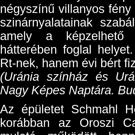
négyszínű villanyos fény 
szinárnyalatainak szabá
amely a képzelhető l
hátterében foglal helye
Rt-nek, hanem évi bért fiz
(Uránia színház és Urá
Nagy Képes Naptára. Bud
Az épületet Schmahl Hen
korábban az Oroszi Ca