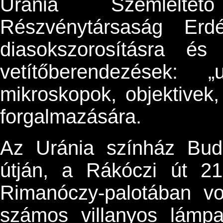
Uránia Szemlélte
Részvénytársaság Er
diasokszorosításra és 
vetítőberendezések: „
mikroskopok, objektivek
forgalmazására.
Az Uránia színház Bud
útján, a Rákóczi út 21
Rimanóczy-palotában vol
számos villanyos lámpa