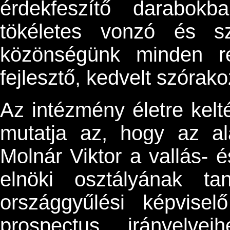
érdekfeszítő darabokb
tökéletes vonzó és sz
közönségünk minden ré
fejlesztő, kedvelt szórak
Az intézmény életre kelt
mutatja az, hogy az ala
Molnár Viktor a vallás- 
elnöki osztályának t
országgyűlési képvisel
prospectus irányelve