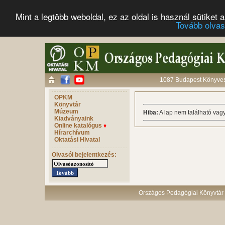
Mint a legtöbb weboldal, ez az oldal is használ sütike
Tovább olva
1087 Budapest Könyves 
OPKM
Könyvtár
Múzeum
Hiba:
A lap nem található vagy
Kiadványaink
Online katalógus
♦
Hírarchívum
Oktatási Hivatal
Olvasói bejelentkezés:
Országos Pedagógiai Könyvtár 