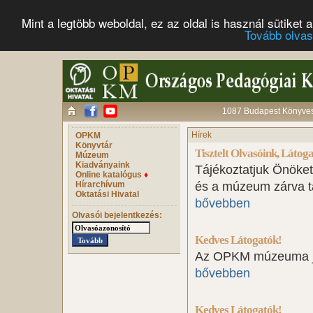
Mint a legtöbb weboldal, ez az oldal is használ sütike
Tovább olva
1087 Budapest Könyves 
Hírek
OPKM
Könyvtár
Tisztelt Olvasóink, Látog
Múzeum
Kiadványaink
Tájékoztatjuk Önöket
Online katalógus
♦
Hírarchívum
és a múzeum zárva ta
Oktatási Hivatal
bővebben
Olvasói bejelentkezés:
Kedves Látogatók!
Az OPKM múzeuma júli
bővebben
Kedves Látogatók!