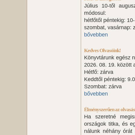
Július 10-től augu
módosul:
hétfőtől péntekig: 10
szombat, vasárnap: 
bővebben
Kedves Olvasóink!
Könyvtárunk egész ny
2026. 08. 19. között a
Hétfő: zárva
Keddtől péntekig: 9.
Szombat: zárva
bővebben
Élményszerűen az olvasás
Ha szeretné megism
országok titka, és e
nálunk néhány órát 