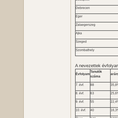
Debrecen
Eger
Zalaegerszeg
Ajka
Szeged
Szombathely
A nevezettek évfolya
Tanulók
Évfolyam
arán
száma
7. évf.
88
35,
8. évf.
63
25,
9. évf.
55
22,
10. évf.
40
16,