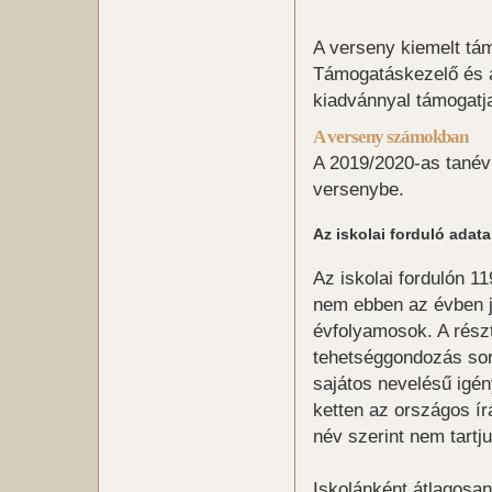
A verseny kiemelt tá
Támogatáskezelő és 
kiadvánnyal támogatj
A verseny számokban
A 2019/2020-as tanévb
versenybe.
Az iskolai forduló adata
Az iskolai fordulón 1
nem ebben az évben j
évfolyamosok. A rész
tehetséggondozás sorá
sajátos nevelésű igén
ketten az országos írá
név szerint nem tartju
Iskolánként átlagosan