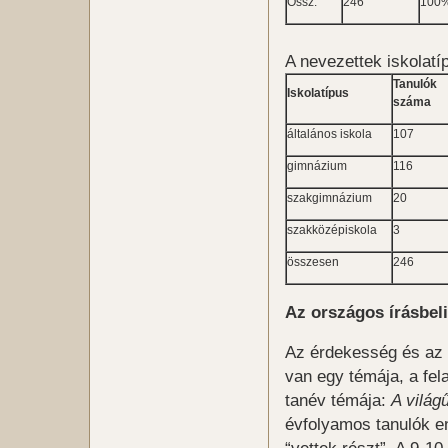
Össz.
246
100
A nevezettek iskolatíp
Tanulók
Iskolatípus
száma
általános iskola
107
gimnázium
116
szakgimnázium
20
szakközépiskola
3
összesen
246
Az országos írásbeli
Az érdekesség és az
van egy témája, a fel
tanév témája:
A világ
évfolyamos tanulók e