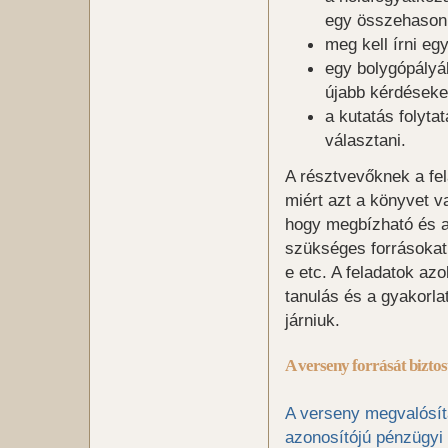
egy összehasonl
meg kell írni eg
egy bolygópályák
újabb kérdéseket
a kutatás folyta
választani.
A résztvevőknek a fel
miért azt a könyvet v
hogy megbízható és a 
szükséges forrásokat 
e etc. A feladatok az
tanulás és a gyakorlat
járniuk.
A verseny forrását bizto
A verseny megvalósí
azonosítójú pénzügyi