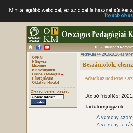
Mint a legtöbb weboldal, ez az oldal is használ sütike
Tovább olva
1087 Budapest Könyves 
Archívum
>>
2019/2020-as tané
OPKM
Könyvtár
Beszámolók, elemz
Múzeum
Kiadványaink
Online katalógus
♦
Adatok az Bod Péter Ors
Hírarchívum
Oktatási Hivatal
Olvasói bejelentkezés:
Utolsó frissítés: 2021
Tartalomjegyzék
A verseny szám
A verseny forrá