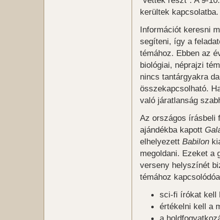
“vettek részt”. A 9-1
kerültek kapcsolatba.
Információt keresni 
segíteni, így a felad
témához. Ebben az évb
biológiai, néprajzi té
nincs tantárgyakra d
összekapcsolható. Ha
való járatlanság szab
Az országos írásbeli f
ajándékba kapott
Gal
elhelyezett
Babilon
ki
megoldani. Ezeket a
verseny helyszínét bi
témához kapcsolódóan
sci-fi írókat ke
értékelni kell a
a holdfogyatkoz