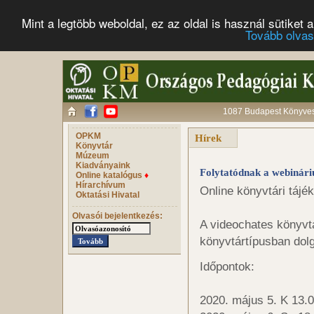
Mint a legtöbb weboldal, ez az oldal is használ sütike
Tovább olva
1087 Budapest Könyves 
OPKM
Hírek
Könyvtár
Múzeum
Kiadványaink
Folytatódnak a webinár
Online katalógus
♦
Hírarchívum
Online könyvtári tájé
Oktatási Hivatal
Olvasói bejelentkezés:
A videochates könyvt
könyvtártípusban dol
Időpontok:
2020. május 5. K 13.