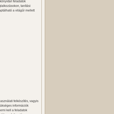
könyvtári feladatok
lalkozásokon, tanítási
tálható a világűr mellett
sználati felkészítés, vagyis
zükséges információk
rni kell a feladatok