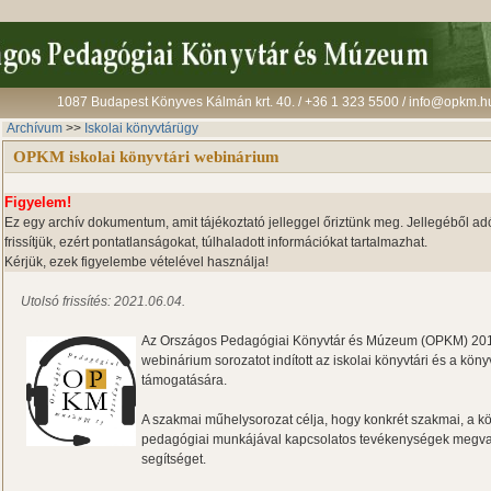
1087 Budapest Könyves Kálmán krt. 40. / +36 1 323 5500 / info@opkm.h
Archívum
>>
Iskolai könyvtárügy
OPKM iskolai könyvtári webinárium
Figyelem!
Ez egy archív dokumentum, amit tájékoztató jelleggel őriztünk meg. Jellegéből
frissítjük, ezért pontatlanságokat, túlhaladott információkat tartalmazhat.
Kérjük, ezek figyelembe vételével használja!
Utolsó frissítés: 2021.06.04.
Az Országos Pedagógiai Könyvtár és Múzeum (OPKM) 2
webinárium sorozatot indított az iskolai könyvtári és a kö
támogatására.
A szakmai műhelysorozat célja, hogy konkrét szakmai, a k
pedagógiai munkájával kapcsolatos tevékenységek megva
segítséget.