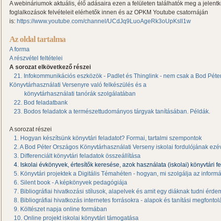
A webináriumok aktuális, élő adásaira ezen a felületen találhatók meg a jelent
foglalkozások felvételeit elérhetők innen és az OPKM Youtube csatornáján
is:
https://www.youtube.com/channel/UCdJq9LuoAgeRk3oUpKsll1w
Az oldal tartalma
A forma
A részvétel feltételei
A sorozat elkövetkező részei
21. Infokommunikációs eszközök - Padlet és Thinglink - nem csak a Bod Péte
Könyvtárhasználati Versenyre való felkészülés és a
könyvtárhasználati tanórák szolgálatában
22. Bod feladatbank
23. Bodos feladatok a természettudományos tárgyak tanításában. Példák.
A sorozat részei
1. Hogyan készítsünk könyvtári feladatot? Formai, tartalmi szempontok
2. A Bod Péter Országos Könyvtárhasználati Verseny iskolai fordulójának ezév
3. Differenciált könyvtári feladatok összeállítása
4. Iskolai évkönyvek, értesítők keresése, azok használata (iskolai) könyvtári 
5. Könyvtári projektek a Digitális Témahéten - hogyan, mi szolgálja az inform
6. Silent book
- A képkönyvek pedagógiája
7. Bibliográfiai hivatkozási stílusok, alapelvek és amit egy diáknak tudni érd
8. Bibliográfiai hivatkozás internetes forrásokra - alapok és tanítási megfonto
9. Költészet napja online formában
10. Online projekt iskolai könyvtári támogatása