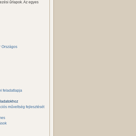
kezési űrlapok. Az egyes
r Országos
i feladatlapja
feladatokhoz
ációs műveltség fejlesztését
emes
lások