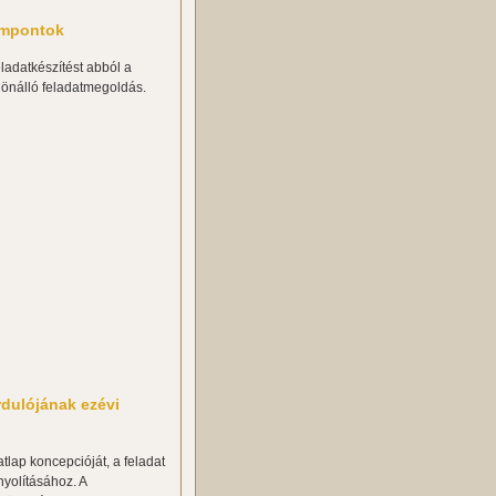
zempontok
ladatkészítést abból a
 önálló feladatmegoldás.
rdulójának ezévi
tlap koncepcióját, a feladat
nyolításához. A