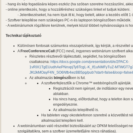
- hang és kép fogadására képes eszköz (ha szóban szeretne hozzászólni, akkor
- online jelentkezés, hogy a hozzáféréshez szükséges linket el tudjuk küldeni.
- Jelentkezéseket, ha nem írjuk itt ki, hogy betelt, akkor a kezdés előtt 
- Szoftver telepítése nem szükséges PC-n és laptopon böngészőben működik.
- A webináriumok rögzítésre kerülnek, melyek közül többet nyilvánosságra is h
Technikai tájékoztató
Különösen fontosak számunkra visszajelzéseik, így kérjük, a részvétel ut
A
FreeConferenceCall
(FCC) nevű, ingyenes webinárium szoftvert alk
Részletes résztvevői tájékoztató, segédlet, ha böngészőben
csatlakozna:
https://docs.google.com/presentation/d/e/2PACX-
1vRIX1TgEUudhAePNnxpjTy8TcgL-K_lf1uNMFyTuZ-MTWGT7g
JKtJkMOayF4N_SO6Nfb4wzBB5pg/pub?start=false&loop=fals
Az alkalmazás
böngésző
ben is fut.
A szoftverfejlesztők a Chrome™ webböngészőt ajánlják.
Regisztrációt nem igényel, de indításkor egy neve
ablakban.
Ha nincs hang, előfordulhat, hogy a telefon ikon s
engedélyeznie.
Az alkalmazás telepíthető is.
Ha tableten vagy okostelefonon szeretné a közvetítést né
alkalmazást telepíteni kell.
A webináriumban való részvétel biztosításáért az OPKM felelősséget nem
szolgáltatókra, sem a szoftver üzemeltetőjére nincs ráhatása).