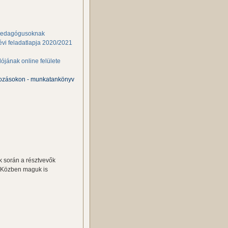
, pedagógusoknak
évi feladatlapja 2020/2021
ójának online felülete
kozásokon - munkatankönyv
k során a résztvevők
t. Közben maguk is