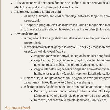
A közvetítésbe való bekapcsolódáshoz szükséges linket a szervezők a k
elküldik a regisztrációkor megadott e-mail címre.
A
jelentkézi adatlap kitöltése után
az űrlap autimatikusan elküldi Önnek jelentkezési lapját, mi azo
szervezünk,
1 nappal a program előtt visszajelzést küldünk a megadott e-mail 
1 órával a kezdés előtt emlékeztető e-mailt is küldünk (link + elő
A webinárium alatt
a megadott linken egy ablakban látható lesz a műhelyvezető és a
prezentáció,
lesznek interaktivitást igénylő feladatok. Ehhez egy másik abla
eszközön kell dolgozni. Vagyis
vagy megosztott képernyő, két egymás melletti böngésző
vagy két gép (pl. egy PC és egy laptop, esetleg tablet, ok
nézi hallgatja, a másikon a feladatot végzi, jegyzetel…,
vagy a feladatok végzésekor böngésző ablakot/tabot/fület 
hallható lesz, csak a közvetített kép nem látszik (de ez i
Célszerű fej-/fülhallgatót használni, hogy mi se zavarjuk környez
zavarjanak minket. Ezzel elkerülhető a visszhang is.
Kérdés
eit, hozzászólását a felületen található chatablakban vag
Kérdezni, hozzászólni a műhely közben is lehet. Sőt kérjü
kérdések felvételre kerülnek. (Utólag kérheti a szervezők
Kérdezni, hozzászólni a felvétel leállítása után is lehet.
A sorozat részei