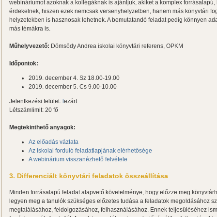
webináriumot azoknak a kollégáknak is ajánljuk, akiket a komplex forrásalapú, 
érdekelnek, hiszen ezek nemcsak versenyhelyzetben, hanem más könyvtári fog
helyzetekben is hasznosak lehetnek. A bemutatandó feladat pedig könnyen adap
más témákra is.
Műhelyvezető:
Dömsödy Andrea iskolai könyvtári referens, OPKM
Időpontok:
2019. december 4. Sz 18.00-19.00
2019. december 5. Cs 9.00-10.00
Jelentkezési felület:
l
ezárt
Létszámlimit: 20 fő
Megtekinthető anyagok:
Az előadás vázlata
Az iskolai forduló feladatlapjának elérhetősége
A webinárium visszanézhető felvétele
3. Differenciált könyvtári feladatok összeállítása
Minden forrásalapú feladat alapvető követelménye, hogy előzze meg könyvtárha
legyen meg a tanulók szükséges előzetes tudása a feladatok megoldásához s
megtalálásához, feldolgozásához, felhasználásához. Ennek teljesüléséhez isme