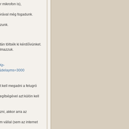
 mikrofon is),
1 órával még fogadunk.
ozunk.
án töltsék ki kérdőívünket.
almazzuk.
Xp-
e&delayms=3000
t kell megadni a felugró
egítségével azt külön kell
zni, akkor arra az
 vállal (sem az internet