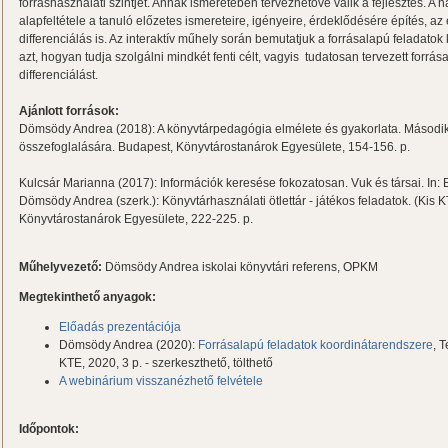
forráshasználati szintjét. Annak ismeretében tervezhetővé válik a fejlesztés. A h
alapfeltétele a tanuló előzetes ismereteire, igényeire, érdeklődésére építés, a
differenciálás is. Az interaktív műhely során bemutatjuk a forrásalapú feladato
azt, hogyan tudja szolgálni mindkét fenti célt, vagyis tudatosan tervezett forrás
differenciálást.
Ajánlott források:
Dömsödy Andrea (2018): A könyvtárpedagógia elmélete és gyakorlata. Második 
összefoglalására. Budapest, Könyvtárostanárok Egyesülete, 154-156. p.
Kulcsár Marianna (2017): Információk keresése fokozatosan. Vuk és társai. In: B
Dömsödy Andrea (szerk.): Könyvtárhasználati ötlettár - játékos feladatok. (Kis 
Könyvtárostanárok Egyesülete, 222-225. p.
Műhelyvezető:
Dömsödy Andrea iskolai könyvtári referens, OPKM
Megtekinthető anyagok:
Előadás prezentációja
Dömsödy Andrea (2020):
Forrásalapú feladatok koordinátarendszere
, 
KTE, 2020, 3 p. - szerkeszthető, tölthető
A webinárium visszanézhető felvétele
Időpontok: