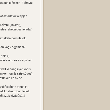
ezdés előtt min. 1 órával
kat az adatok alapján
címre (linkkel),
zetes lehetséges feladat).
z általa bemutatott
kban vagy egy másik
 ablak,
ostelefon), és az egyiken
vált. A hang ilyenkor is
lyenkor nem is szükséges).
etünket, és ők se
y élőszóban teheti fel.
k! Az élőszóban feltett
től azok kivágását.)