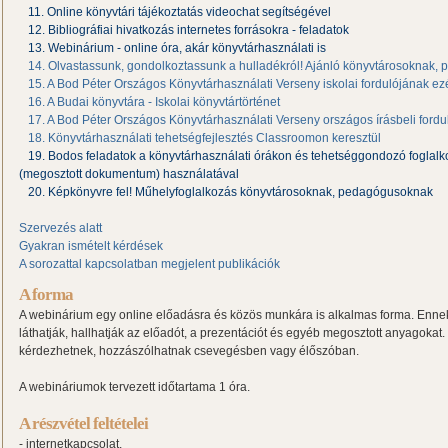
11. Online könyvtári tájékoztatás videochat segítségével
12. Bibliográfiai hivatkozás internetes forrásokra - feladatok
13. Webinárium - online óra, akár könyvtárhasználati is
14. Olvastassunk, gondolkoztassunk a hulladékról! Ajánló könyvtárosoknak
15. A Bod Péter Országos Könyvtárhasználati Verseny iskolai fordulójának ez
16. A Budai könyvtára - Iskolai könyvtártörténet
17. A Bod Péter Országos Könyvtárhasználati Verseny országos írásbeli fordul
18. Könyvtárhasználati tehetségfejlesztés Classroomon keresztül
19. Bodos feladatok a könyvtárhasználati órákon és tehetséggondozó foglal
(megosztott dokumentum) használatával
20. Képkönyvre fel! Műhelyfoglalkozás könyvtárosoknak, pedagógusoknak
Szervezés alatt
Gyakran ismételt kérdések
A sorozattal kapcsolatban megjelent publikációk
A forma
A webinárium egy online előadásra és közös munkára is alkalmas forma. Enne
láthatják, hallhatják az előadót, a prezentációt és egyéb megosztott anyagoka
kérdezhetnek, hozzászólhatnak csevegésben vagy élőszóban.
A webináriumok tervezett időtartama 1 óra.
A részvétel feltételei
- internetkapcsolat,