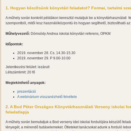
1. Hogyan készítsünk könyvtári feladatot? Formai, tartalmi s
A műhely során konkrét példákon keresztül mutatjuk be a könyvtárhasználati fe
szempontból, mitől lesz használóközpontú és hogyan segíthető, biztosítható az
Műhelyvezető:
Dömsödy Andrea iskolai könyvtári referens, OPKM
Időpontok:
2019. november 28. Cs. 14.30-15.30
2019. november 29. P 9.00-10.00
Jelentkezési felület:
l
ezárult
Létszámlimit: 20 fő
Megtekinthető anyagok:
prezentáció
A webinárium visszanézhető felvétele
2. A Bod Péter Országos Könyvtárhasználati Verseny iskolai fo
feladatlapja
A műhely során bemutatjuk a Bod verseny idei iskolai fordulójára készülő felada
lényegét, a mérendő tudáselemeket. Ötleteket tanácsokat adunk a forduló lebo