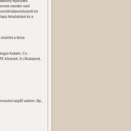
atékony fejlesztés
z ennek mentén való
k koordinátarendszerét és
alapú feladatokat és a
kísérlet a téma
ogyó Katalin, Cs. -
KTE könyvek, 9.) Budapest,
Tervezést segítő sablon. Bp.,