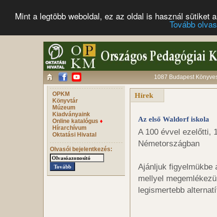
Mint a legtöbb weboldal, ez az oldal is használ sütike
Tovább olva
1087 Budapest Könyves 
OPKM
Hírek
Könyvtár
Múzeum
Kiadványaink
Az első Waldorf iskola
Online katalógus
♦
Hírarchívum
A 100 évvel ezelőtti, 
Oktatási Hivatal
Németországban
Olvasói bejelentkezés:
Ajánljuk figyelmükbe 
mellyel megemlékezün
legismertebb alternatív