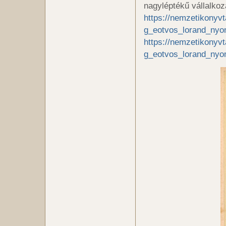
nagyléptékű vállalkoz
https://nemzetikonyv
g_eotvos_lorand_nyo
https://nemzetikonyv
g_eotvos_lorand_ny