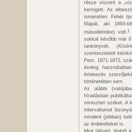
része viszont a „vi
keringett. Az elbesz
ismeretlen: Fehér Ip
főapát, aki 1893-t
1
másodelnöke) volt.
sokkal később már ő í
tankönyvét. (
Kísér
szerkesztetett kézik
Pest, 1871-1872, szá
évekig használatban
értekezés szerzőjek
történetében sem.
Az alábbi (valójáb
híradásban publikált
miniszteri széket. A
intervallumot bizony
mindent (jobban) tudó
az érdekelteket is.
Mint látható, légből 