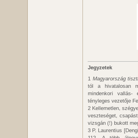
Jegyzetek
1
Magyarország tiszt
tól a hivatalosan 
mindenkori vallás- 
tényleges vezetője Fe
2 Kellemetlen, szégye
veszteséget, csapást 
vizsgán (!) bukott me
3 P. Laurentius [Deng
112. A több álnev