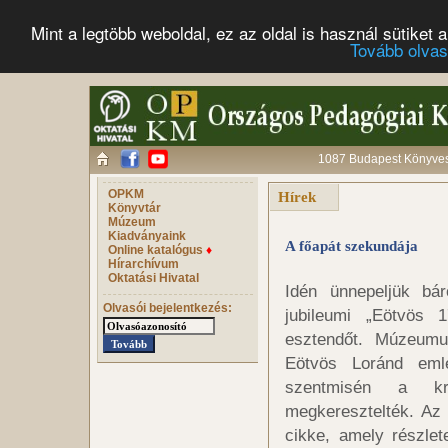
Mint a legtöbb weboldal, ez az oldal is használ sütike
Tovább olva
1087 Budapest Könyves 
OPKM
Hírek
Könyvtár
Múzeum
Kiadványaink
A főapát szekundája
Online katalógus
♦
Hírarchívum
Oktatási Hivatal
Idén ünnepeljük bár
Olvasói bejelentkezés:
jubileumi „Eötvös 
esztendőt. Múzeumu
Eötvös Loránd emlé
szentmisén a kri
megkeresztelték. Az
cikke, amely részle