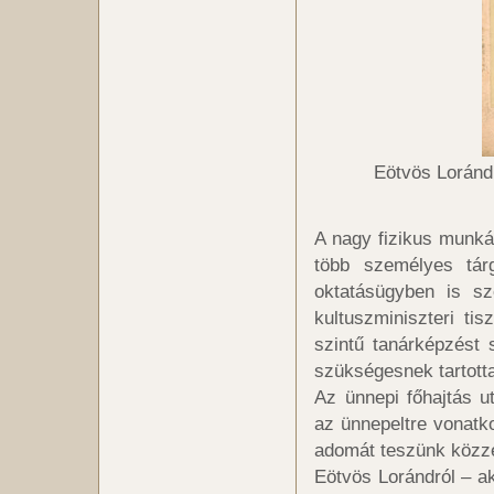
Eötvös Loránd
A nagy fizikus munk
több személyes tár
oktatásügyben is sz
kultuszminiszteri tis
szintű tanárképzést
szükségesnek tartotta
Az ünnepi főhajtás u
az ünnepeltre vonatk
adomát teszünk közz
Eötvös Lorándról – ak