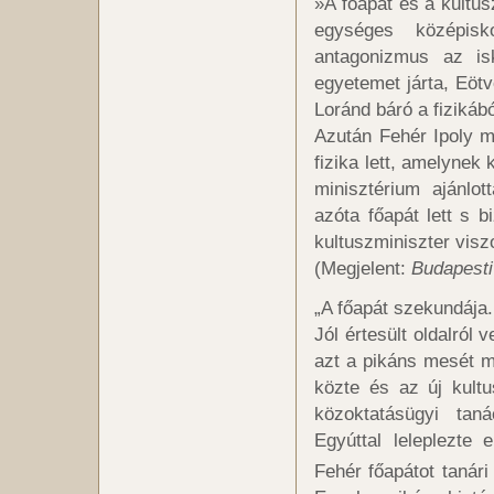
»A főapát és a kultus
egységes középis
antagonizmus az isk
egyetemet járta, Eötv
Loránd báró a fizikáb
Azután Fehér Ipoly mé
fizika lett, amelynek
minisztérium ajánlott
azóta főapát lett s b
kultuszminiszter visz
(Megjelent:
Budapesti
„A főapát szekundája.
Jól értesült oldalról
azt a pikáns mesét m
közte és az új kultu
közoktatásügyi taná
Egyúttal leleplezte
Fehér főapátot tanári