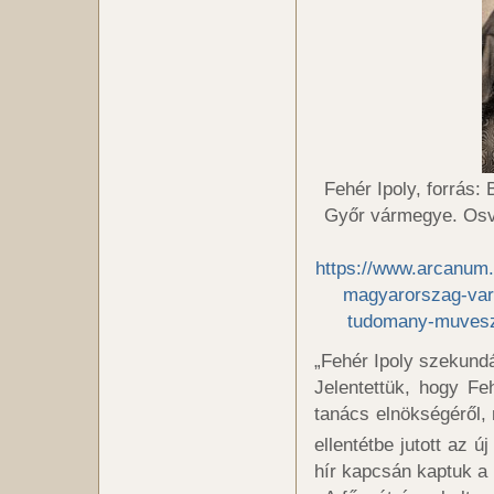
Fehér Ipoly, forrás
Győr vármegye. Osvá
https://www.arcanum
magyarorszag-var
tudomany-muvesze
„Fehér Ipoly szekundá
Jelentettük, hogy Fe
tanács elnökségéről, 
ellentétbe jutott az 
hír kapcsán kaptuk a 