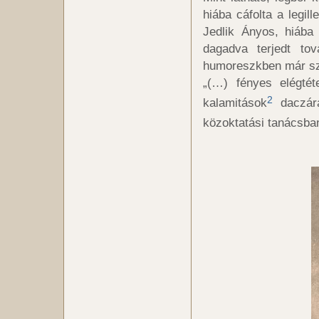
hiába cáfolta a legil
Jedlik Ányos, hiába 
dagadva terjedt tov
humoreszkben már szi
„(…) fényes elégtét
2
kalamitások
daczára
közoktatási tanácsba