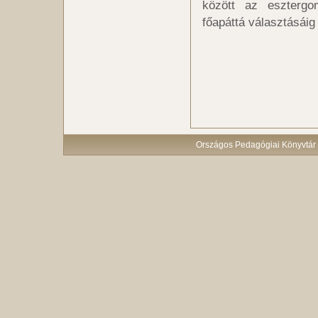
között az esztergo
főapáttá választásáig 
Országos Pedagógiai Könyvtár 