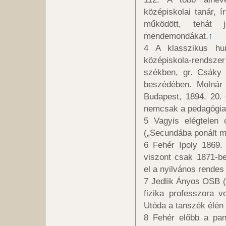
középiskolai tanár, 
működött, tehát 
mendemondákat.
↑
4 A klasszikus hu
középiskola-rendszer
székben, gr. Csáky 
beszédében. Molnár
Budapest, 1894. 20. 
nemcsak a pedagógiai 
5 Vagyis elégtelen 
(„Secundába ponált m
6 Fehér Ipoly 1869. 
viszont csak 1871-be
el a nyilvános rendes
7 Jedlik Ányos OSB (
fizika professzora 
Utóda a tanszék élén 
8 Fehér előbb a pan