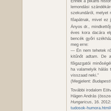
Ennek a pikáns histór
lemondási szándékáró
szekundáról, melyet m
főapátnak, mivel ez j
Ányos dr., mindkettőj
éves kora dacára elp
bencék győri székház
meg erre:
— Én nem tehetek ról
kitűnőt adtam. De a
főigazgatói minőségé
ha valamelyik hálás 
visszaad neki.”
(Megjelent:
Budapesti
További irodalom Eöt
Hágen András (összeál
Hungaricus
, 16. 2012
tudosok-humora.html