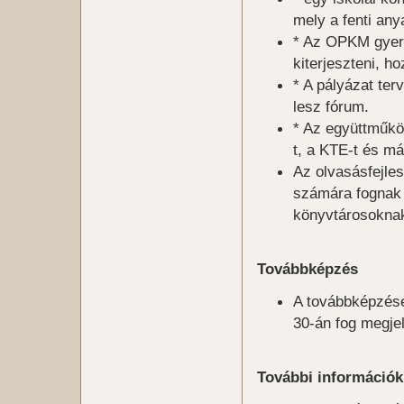
mely a fenti any
* Az OPKM gyerm
kiterjeszteni, ho
* A pályázat ter
lesz fórum.
* Az együttműkö
t, a KTE-t és m
Az olvasásfejle
számára fognak 
könyvtárosokna
Továbbképzés
A továbbképzése
30-án fog megjel
További információk