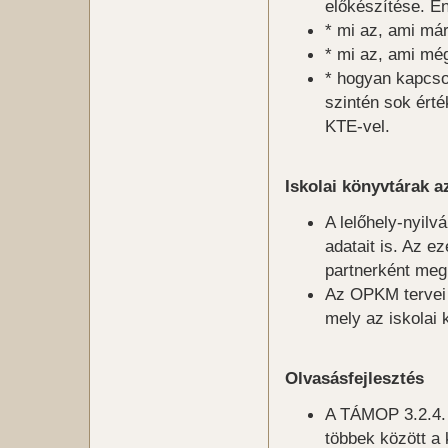
előkészítése. E
* mi az, ami már
* mi az, ami mé
* hogyan kapcso
szintén sok érté
KTE-vel.
Iskolai könyvtárak a
A lelőhely-nyilv
adatait is. Az 
partnerként meg
Az OPKM tervei k
mely az iskolai 
Olvasásfejlesztés
A TÁMOP 3.2.4. 
többek között a 