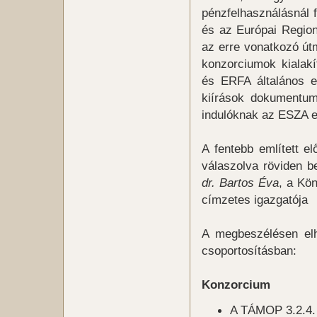
pénzfelhasználásnál f
és az Európai Regioná
az erre vonatkozó útm
konzorciumok kialak
és ERFA általános e
kiírások dokumentum
indulóknak az ESZA e
A fentebb említett e
válaszolva röviden 
dr. Bartos Éva
, a Kön
címzetes igazgatója
A megbeszélésen elh
csoportosításban:
Konzorcium
A TÁMOP 3.2.4.