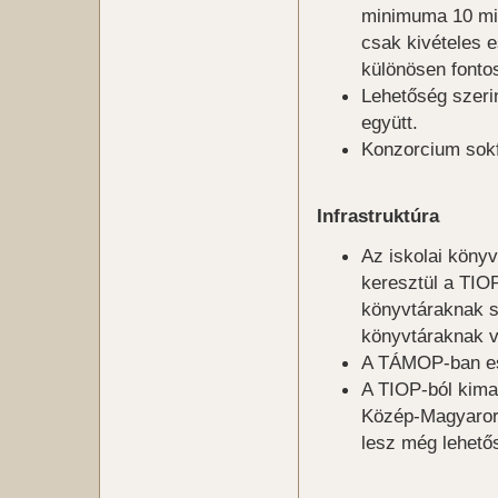
minimuma 10 mill
csak kivételes 
különösen fonto
Lehetőség szeri
együtt.
Konzorcium sokfé
Infrastruktúra
Az iskolai könyv
keresztül a TIOP
könyvtáraknak sz
könyvtáraknak v
A TÁMOP-ban es
A TIOP-ból kima
Közép-Magyaror
lesz még lehető