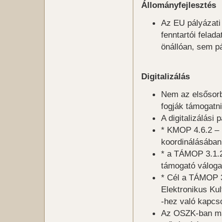
Állományfejlesztés
Az EU pályázati 
fenntartói fela
önállóan, sem p
Digitalizálás
Nem az elsősorb
fogják támogatn
A digitalizálási
* KMOP 4.6.2 –
koordinálásában
* a TÁMOP 3.1.2
támogató válogat
* Cél a TÁMOP 3
Elektronikus Kul
-hez való kapcs
Az OSZK-ban már