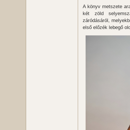
A könyv metszete ara
két zöld selyemsz
záródásáról, melyekb
első előzék lebegő old