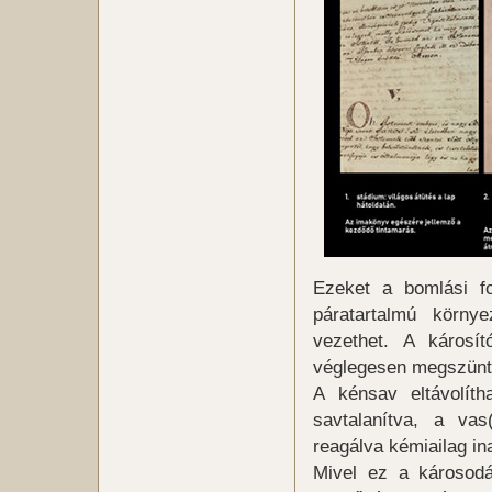
Ezeket a bomlási fo
páratartalmú körny
vezethet. A károsí
véglegesen megszünte
A kénsav eltávolíth
savtalanítva, a vas(
reagálva kémiailag ina
Mivel ez a károsod