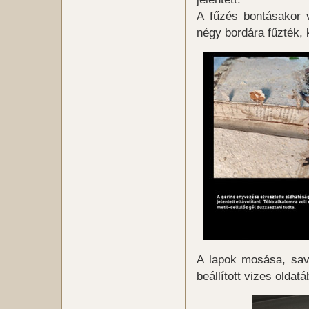
A fűzés bontásakor v
négy bordára fűzték, 
A lapok mosása, savt
beállított vizes oldatá