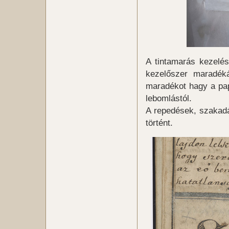
A tintamarás kezelésé
kezelőszer maradékát
maradékot hagy a pap
lebomlástól.
A repedések, szakadás
történt.