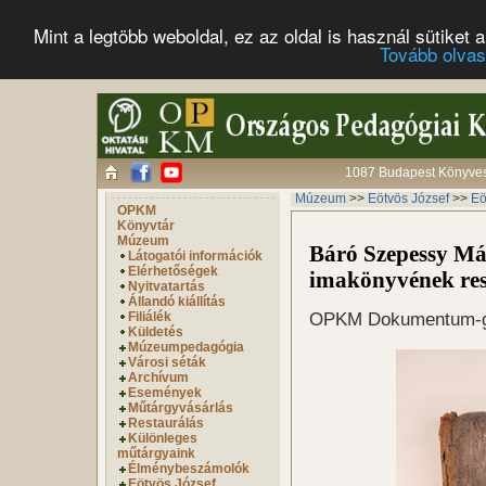
Mint a legtöbb weboldal, ez az oldal is használ sütike
Tovább olva
1087 Budapest Könyves 
Múzeum
>>
Eötvös József
>>
Eö
OPKM
Könyvtár
Múzeum
Báró Szepessy Má
Látogatói információk
Elérhetőségek
imakönyvének res
Nyitvatartás
Állandó kiállítás
OPKM Dokumentum-gy
Filiálék
Küldetés
Múzeumpedagógia
Városi séták
Archívum
Események
Műtárgyvásárlás
Restaurálás
Különleges
műtárgyaink
Élménybeszámolók
Eötvös József