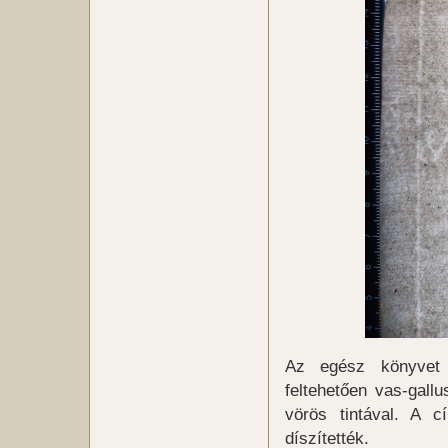
Az egész könyvet k
feltehetően vas-gall
vörös tintával. A c
díszítették.