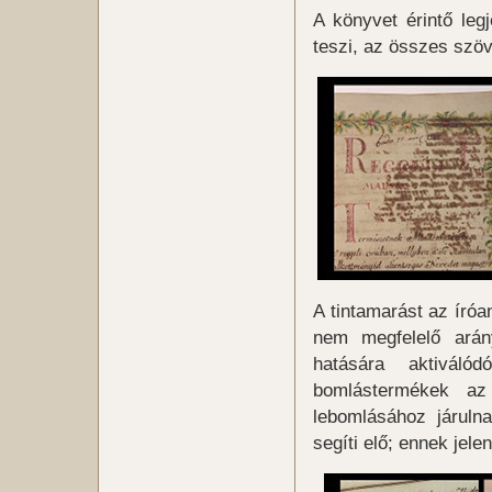
A könyvet érintő leg
teszi, az összes szöv
A tintamarást az íróa
nem megfelelő arán
hatására aktivál
bomlástermékek a
lebomlásához járuln
segíti elő; ennek jele