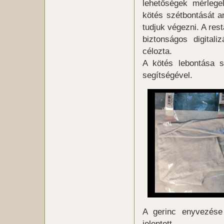
lehetőségek mérlegel
kötés szétbontását a
tudjuk végezni. A res
biztonságos digitaliz
célozta.
A kötés lebontása s
segítségével.
A gerinc enyvezése e
jelentett.