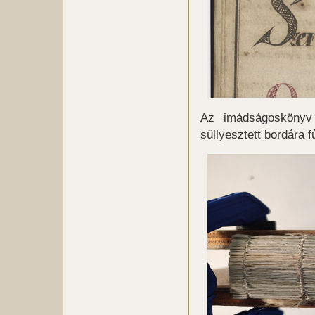
Az imádságoskönyv ö
süllyesztett bordára f