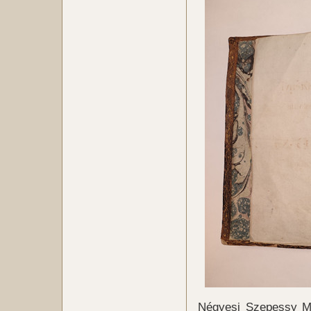
Négyesi Szepessy Má