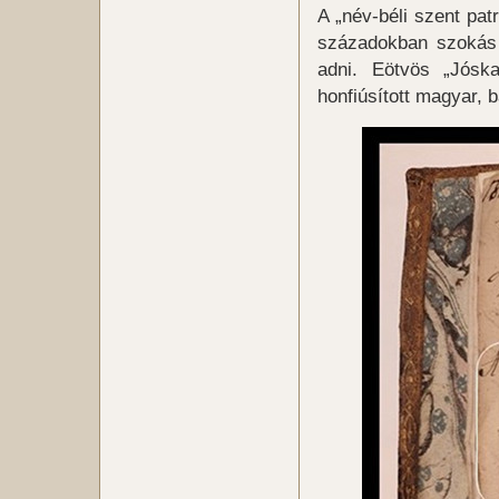
A „név-béli szent pat
századokban szokás 
adni. Eötvös „Jóska
honfiúsított magyar, b