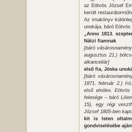
az Eötvös József Em
került restaurátormű
Az imakönyv különle
unokája, báró Eötvös 
„Anno 1813. szeptem
Nátzi fiamnak
[báró vásárosnaményi 
augusztus 21.) bölcse
alkancellár]
első fia, Jóska uno
[báró vásárosnamény
1871. február 2.) ír
első elnöke, Eötvös
felesége – báró Lilie
15), egy régi vesztf
József 1805-ben kapo
kit is Isten oltal
gondviselésébe aján