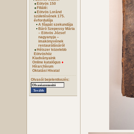
Eötvös 150
Filiálé:
Eötvös Loránd
születésének 175.
évfordulója
A főapát szekundája
Báró Szepessy Mária
– Eötvös József
nagyanyja –
imakönyvének
restaurálásáról
Hétszer közelebb
Eötvöshöz
Kiadványaink
Online katalógus
♦
Hírarchívum
Oktatási Hivatal
Olvasói bejelentkezés: