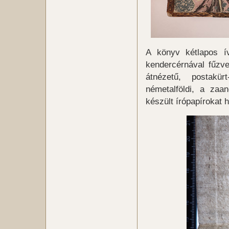
A könyv kétlapos ív
kendercérnával fűzve
átnézetű, postakürt
németalföldi, a zaa
készült írópapírokat 