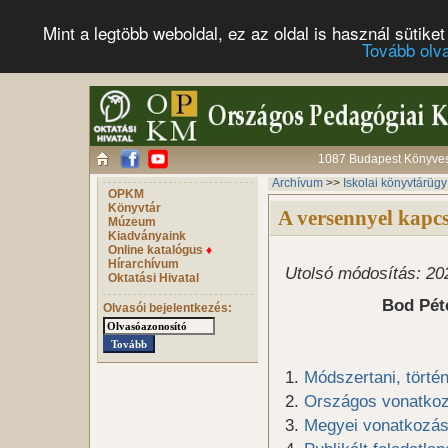
Mint a legtöbb weboldal, ez az oldal is használ süti
Tovább olv
1087 Budapest Könyves 
Archívum
>>
Iskolai könyvtárügy
OPKM
Könyvtár
A versennyel kapcs
Múzeum
Kiadványaink
Online katalógus
♦
Hírarchívum
Utolsó módosítás: 20
Oktatási Hivatal
Bod Pét
Olvasói bejelentkezés:
1.
Módszertani, történ
2.
Országos vonatkoz
3.
Megyei vonatkozás