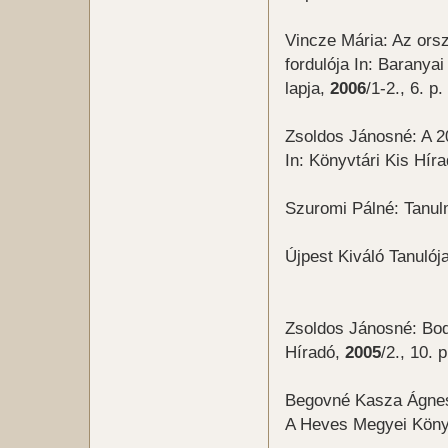
Vincze Mária: Az ors
fordulója In: Baranya
lapja,
2006
/1-2., 6. p.
Zsoldos Jánosné: A 2
In: Könyvtári Kis Híra
Szuromi Pálné: Tanul
Újpest Kiváló Tanulója
Zsoldos Jánosné: Bod
Híradó,
2005
/2., 10. p
Begovné Kasza Ágnes:
A Heves Megyei Köny