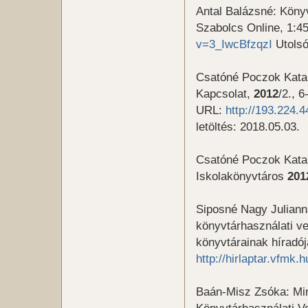
Antal Balázsné: Köny
Szabolcs Online, 1:4
v=3_IwcBfzqzI
Utolsó
Csatóné Poczok Katal
Kapcsolat,
2012
/2., 6
URL:
http://193.224.4
letöltés: 2018.05.03.
Csatóné Poczok Katal
Iskolakönyvtáros
201
Siposné Nagy Juliann
könyvtárhasználati v
könyvtárainak híradó
http://hirlaptar.vfmk
Baán-Misz Zsóka: Min
Könyvtárhasználati Ve