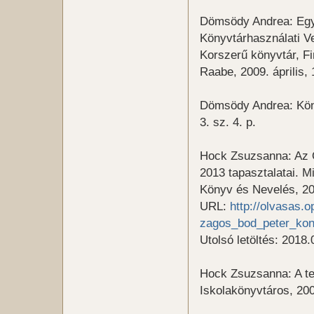
Dömsödy Andrea: Egy
Könyvtárhasználati Ve
Korszerű könyvtár, F
Raabe, 2009. április, 
Dömsödy Andrea: Köny
3. sz. 4. p.
Hock Zsuzsanna: Az 
2013 tapasztalatai. M
Könyv és Nevelés, 201
URL:
http://olvasas.
zagos_bod_peter_kon
Utolsó letöltés: 2018.
Hock Zsuzsanna: A te
Iskolakönyvtáros, 200