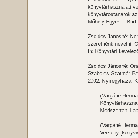
könyvtárhasználati 
könyvtárostanárok s
Műhely Egyes. - Bod P
Zsoldos Jánosné: Nem
szeretnénk nevelni, 
In: Könyvtári Levelező
Zsoldos Jánosné: Ors
Szabolcs-Szatmár-Be
2002, Nyíregyháza, K
(Vargáné Herma
Könyvtárhaszná
Módszertani Lapo
(Vargáné Herman
Verseny [könyvis