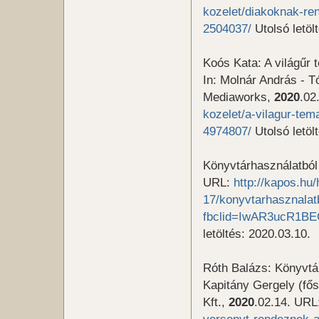
kozelet/diakoknak-re
2504037/
Utolsó letöl
Koós Kata: A világűr
In: Molnár András - T
Mediaworks,
2020
.02
kozelet/a-vilagur-te
4974807/
Utolsó letöl
Könyvtárhasználatból
URL:
http://kapos.hu/
17/konyvtarhasznalat
fbclid=IwAR3ucR1B
letöltés: 2020.03.10.
Róth Balázs: Könyvtá
Kapitány Gergely (fő
Kft.,
2020
.02.14. UR
versenyt-rendeznek-