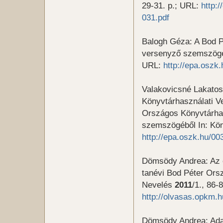
29-31. p.; URL:
http:
031.pdf
Balogh Géza: A Bod P
versenyző szemszögéb
URL:
http://epa.oszk
Valakovicsné Lakatos
Könyvtárhasználati V
Országos Könyvtárhasz
szemszögéből In: Kön
http://epa.oszk.hu/0
Dömsödy Andrea: Az o
tanévi Bod Péter Ors
Nevelés
2011
/1., 86-
http://olvasas.opkm.
Dömsödy Andrea: Ada