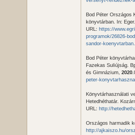
Bod Péter Országos K
könyvtárban. In: Eger.
URL:
https://www.eg
programok/26826-bod-
sandor-koenyvtarban.
Bod Péter könyvtárhasz
Fazekas Suliújság. B
és Gimnázium,
2020
.
peter-konyvtarhaszna
Könyvtárhasználati ve
Hetedhéthatár. Kozárm
URL:
http://hetedhet
Országos harmadik kö
http://ajkaiszo.hu/or