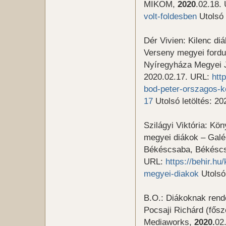
MIKOM,
2020
.02.18.
volt-foldesben
Utolsó 
Dér Vivien: Kilenc di
Verseny megyei fordul
Nyíregyháza Megyei J
2020.02.17. URL:
htt
bod-peter-orszagos-k
17
Utolsó letöltés: 20
Szilágyi Viktória: Kö
megyei diákok – Galéri
Békéscsaba, Békéscs
URL:
https://behir.h
megyei-diakok
Utolsó 
B.O.: Diákoknak rend
Pocsaji Richárd (fősz
Mediaworks,
2020.
02