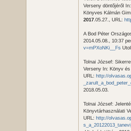
Verseny döntőjéről In
Könyves Kálmán Gimn
2017
.05.27., URL:
ht
A Bod Péter Országos
2014.05.08., 10:37 p
v=mPXoNKi__Fs
Utol
Tolnai József: Sikerr
Verseny In: Könyv és
URL:
http://olvasas.
_zarult_a_bod_peter_
2018.05.03.
Tolnai József: Jelen
Könyvtárhasználati Ve
URL:
http://olvasas.
s_a_20122013_tanevi