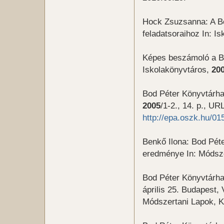
Hock Zsuzsanna: A Bo
feladatsoraihoz In: I
Képes beszámoló a Bo
Iskolakönyvtáros,
20
Bod Péter Könyvtárha
2005
/1-2., 14. p., UR
http://epa.oszk.hu/0
Benkő Ilona: Bod Pét
eredménye In: Módsze
Bod Péter Könyvtárha
április 25. Budapest,
Módszertani Lapok, K