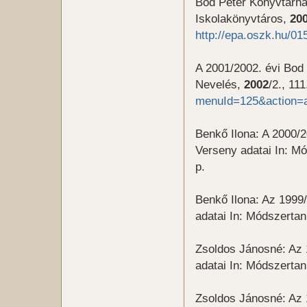
Bod Péter Könyvtárha
Iskolakönyvtáros,
20
http://epa.oszk.hu/0
A 2001/2002. évi Bod
Nevelés,
2002
/2., 11
menuId=125&action=a
Benkő Ilona: A 2000/
Verseny adatai In: M
p.
Benkő Ilona: Az 1999
adatai In: Módszerta
Zsoldos Jánosné: Az 
adatai In: Módszerta
Zsoldos Jánosné: Az 