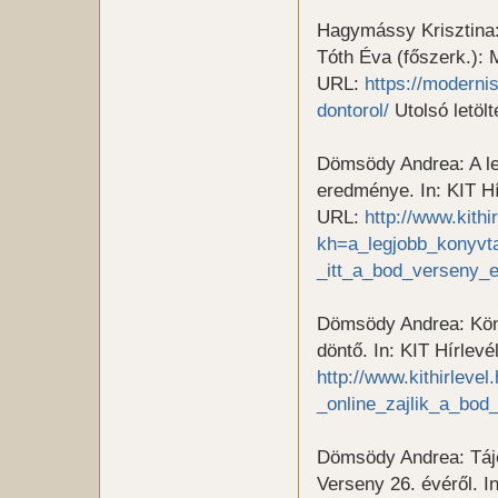
Hagymássy Krisztina
Tóth Éva (főszerk.):
URL:
https://moderni
dontorol/
Utolsó letölt
Dömsödy Andrea: A le
eredménye. In: KIT Hí
URL:
http://www.kithi
kh=a_legjobb_konyvt
_itt_a_bod_verseny_
Dömsödy Andrea: Könyv
döntő. In: KIT Hírlevé
http://www.kithirleve
_online_zajlik_a_bod
Dömsödy Andrea: Tájé
Verseny 26. évéről. 