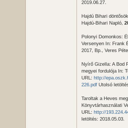
2019.06.27.
Hajdú Bihari döntősö
Hajdú-Bihari Napló,
2
Polonyi Domonkos: É
Versenyen In: Frank 
2017, Bp., Veres Pé
Nyírő Gizella: A Bod
megyei fordulója In
URL:
http://epa.osz
226.pdf
Utolsó letölté
Taroltak a Heves meg
Könyvtárhasználati V
URL:
http://193.224.4
letöltés: 2018.05.03.