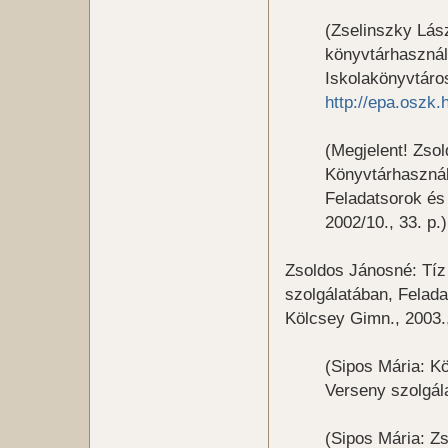
(Zselinszky Lás
könyvtárhasznál
Iskolakönyvtáros
http://epa.oszk
(Megjelent! Zso
Könyvtárhaszná
Feladatsorok és
2002/10., 33. p.)
Zsoldos Jánosné: Tíz
szolgálatában, Felad
Kölcsey Gimn., 2003.
(Sipos Mária: K
Verseny szolgál
(Sipos Mária: Z