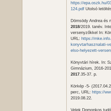
https://epa.oszk.hu
124.pdf
Utolsó letölté
Dömsödy Andrea és m
2018
/2019. tanév. Int
versenyzőkkel In: Kön
URL:
https://mke.inf
konyvtarhasznalati-ve
elso-helyezett-verse
Könyvtári hírek. In: 
Gimnázium, 2016-201
2017
.35-37. p.
Körkép -5- (2017.04.28
perc, URL:
https://
2019.08.22.
Velek Domonkos tudós