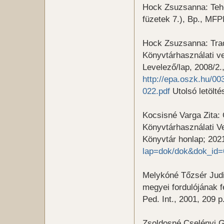
Hock Zsuzsanna: Teh
füzetek 7.), Bp., MFPI
Hock Zsuzsanna: Trad
Könyvtárhasználati ve
Levelező/lap, 2008/2.
http://epa.oszk.hu/
022.pdf
Utolsó letölté
Kocsisné Varga Zita: 
Könyvtárhasználati V
Könyvtár honlap; 202
lap=dok/dok&dok_id=
Melykóné Tőzsér Judi
megyei fordulójának 
Ped. Int., 2001, 209 p
Zsoldosné Cselényi G