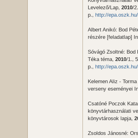
Levelező/Lap,
2010
/2
p.,
http://epa.oszk.
Albert Anikó: Bod Pét
részére [feladatlap] 
Sóvágó Zsoltné: Bod P
Téka téma,
2010
/1., 5
p.,
http://epa.oszk.
Kelemen Aliz - Torma
verseny eseményei In
Csatóné Poczok Katal
könyvtárhasználati v
könyvtárosok lapja,
2
Zsoldos Jánosné: Ors