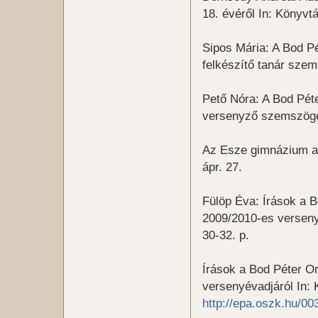
18. évéről In: Könyvt
Sipos Mária: A Bod P
felkészítő tanár sze
Pető Nóra: A Bod Pét
versenyző szemszögéb
Az Esze gimnázium ad
ápr. 27.
Fülöp Éva: Írások a 
2009/2010-es versenyé
30-32. p.
Írások a Bod Péter O
versenyévadjáról In:
http://epa.oszk.hu/