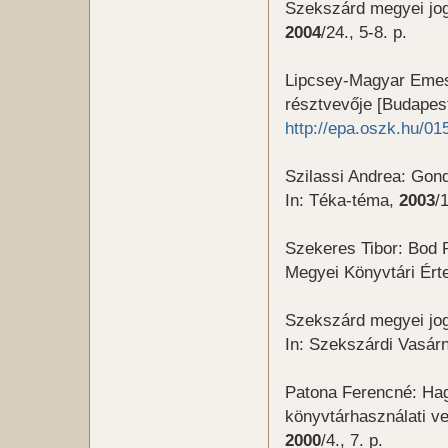
Szekszárd megyei jog
2004
/24., 5-8. p.
Lipcsey-Magyar Emese
résztvevője [Budapest
http://epa.oszk.hu/0
Szilassi Andrea: Gond
In: Téka-téma,
2003
/
Szekeres Tibor: Bod 
Megyei Könyvtári Érte
Szekszárd megyei jogú
In: Szekszárdi Vasár
Patona Ferencné: Ha
könyvtárhasználati v
2000
/4., 7. p.