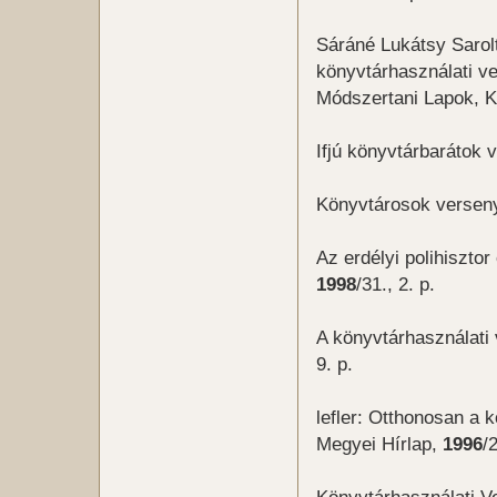
Sáráné Lukátsy Saro
könyvtárhasználati ve
Módszertani Lapok, K
Ifjú könyvtárbarátok
Könyvtárosok verseny
Az erdélyi polihiszt
1998
/31., 2. p.
A könyvtárhasználati 
9. p.
lefler: Otthonosan a 
Megyei Hírlap,
1996
/
Könyvtárhasználati 