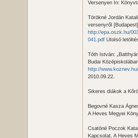
Versenyen In: Könyvt
Törökné Jordán Katal
versenyről [Budapest]
http://epa.oszk.hu/
041.pdf
Utolsó letölté
Tóth István: „Batthyá
Budai Középiskolában
http://www.koznev.h
2010.09.22.
Sikeres diákok a Kőr
Begovné Kasza Ágnes:
A Heves Megyei Köny
Csatóné Poczok Katal
Kapcsolat, A Heves M