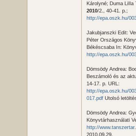
Károlyné; Duma Lilla 
2010
/2., 40-41. p.;
http://epa.oszk.hu/
Jakubjanszki Edit: Ve
Péter Országos Könyv
Békéscsaba In: Könyv
http://epa.oszk.hu/
Dömsödy Andrea: Bod
Beszámoló és az aktuá
14-17. p. URL:
http://epa.oszk.hu/
017.pdf
Utolsó letölté
Dömsödy Andrea: Gyor
Könyvtárhasználati V
http://www.tanszerta
2010.09.29.