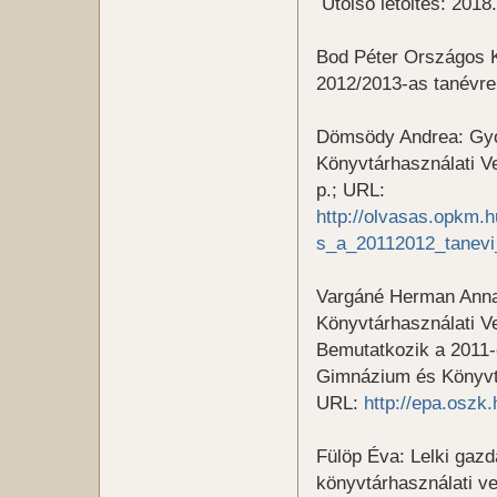
Utolsó letöltés: 2018
Bod Péter Országos K
2012/2013-as tanévre
Dömsödy Andrea: Gyor
Könyvtárhasználati V
p.; URL:
http://olvasas.opkm.
s_a_20112012_tanevi
Vargáné Herman Anna 
Könyvtárhasználati V
Bemutatkozik a 2011-
Gimnázium és Könyvtá
URL:
http://epa.oszk
Fülöp Éva: Lelki gazd
könyvtárhasználati v