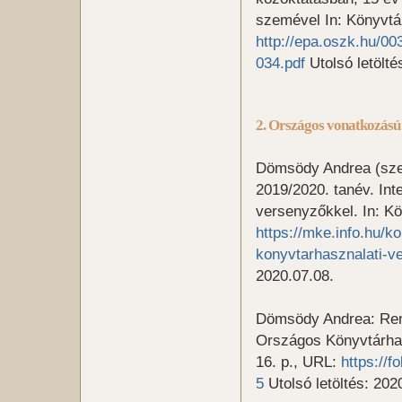
szemével In: Könyvtár
http://epa.oszk.hu/
034.pdf
Utolsó letölté
2. Országos vonatkozású
Dömsödy Andrea (szer
2019/2020. tanév. Inte
versenyzőkkel. In: Kö
https://mke.info.hu/k
konyvtarhasznalati-v
2020.07.08.
Dömsödy Andrea: Ren
Országos Könyvtárhasz
16. p., URL:
https://
5
Utolsó letöltés: 202