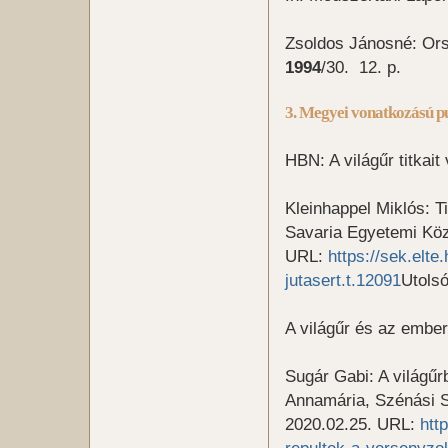
Zsoldos Jánosné: Ors
1994
/30. 12. p.
3. Megyei vonatkozású pu
HBN: A világűr titkait
Kleinhappel Miklós: T
Savaria Egyetemi Kö
URL:
https://sek.elt
jutasert.t.12091
Utolsó
A világűr és az ember
Sugár Gabi: A világűr
Annamária, Szénási 
2020.02.25. URL:
htt
repultek-a-versenyzo