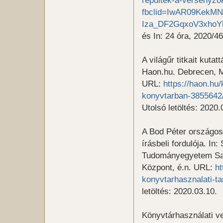
fbclid=IwAR09KekM
Iza_DF2GqxoV3xhoY
és In: 24 óra, 2020/46.
A világűr titkait kuta
Haon.hu. Debrecen, 
URL:
https://haon.hu/k
konyvtarban-3855642
Utolsó letöltés: 2020.
A Bod Péter országos
írásbeli fordulója. 
Tudományegyetem Sava
Központ, é.n. URL:
ht
konyvtarhasznalati-ta
letöltés: 2020.03.10.
Könyvtárhasználati ve