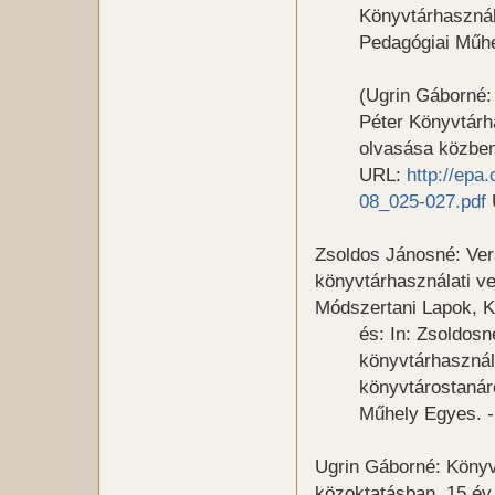
Könyvtárhasznál
Pedagógiai Műhel
(Ugrin Gáborné:
Péter Könyvtárh
olvasása közben 
URL:
http://ep
08_025-027.pdf
U
Zsoldos Jánosné: Ver
könyvtárhasználati v
Módszertani Lapok, K
és: In: Zsoldosn
könyvtárhasznál
könyvtárostanár
Műhely Egyes. - 
Ugrin Gáborné: Könyv
közoktatásban, 15 év