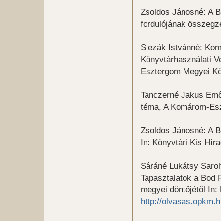
Zsoldos Jánosné: A B
fordulójának összegz
Slezák Istvánné: Ko
Könyvtárhasználati V
Esztergom Megyei Kö
Tanczerné Jakus Emők
téma, A Komárom-Esz
Zsoldos Jánosné: A B
In: Könyvtári Kis Hír
Sáráné Lukátsy Sarolt
Tapasztalatok a Bod 
megyei döntőjétől In
http://olvasas.opkm.