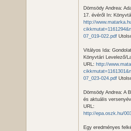
Dömsödy Andrea: Ada
17. évéről In: Könyvt
http://www.matarka.hu
cikkmutat=1161294&m
07_019-022.pdf
Utolsó
Vitályos Ida: Gondola
Könyvtári Levelező/L
URL:
http://www.mata
cikkmutat=1161301&m
07_023-024.pdf
Utolsó
Dömsödy Andrea: A B
és aktuális versenyé
URL:
http://epa.oszk.hu/
Egy eredményes felké