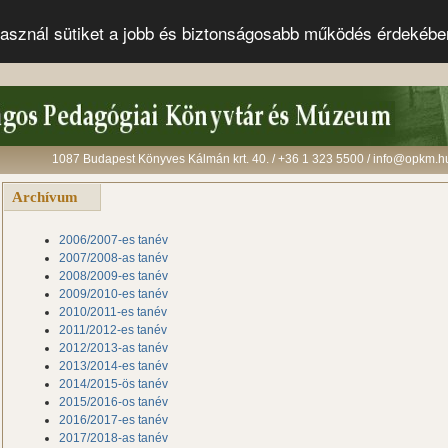
s használ sütiket a jobb és biztonságosabb működés érdekéb
1087 Budapest Könyves Kálmán krt. 40. / +36 1 323 5500 / info@opkm.h
Archívum
2006/2007-es tanév
2007/2008-as tanév
2008/2009-es tanév
2009/2010-es tanév
2010/2011-es tanév
2011/2012-es tanév
2012/2013-as tanév
2013/2014-es tanév
2014/2015-ös tanév
2015/2016-os tanév
2016/2017-es tanév
2017/2018-as tanév