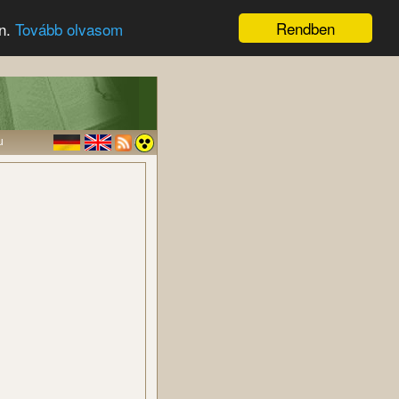
Rendben
en.
Tovább olvasom
u