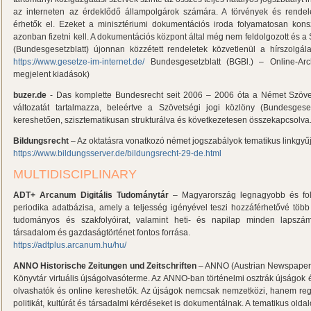
az interneten az érdeklődő állampolgárok számára. A törvények és rendele
érhetők el. Ezeket a minisztériumi dokumentációs iroda folyamatosan kons
azonban fizetni kell. A dokumentációs központ által még nem feldolgozott és 
(Bundesgesetzblatt) újonnan közzétett rendeletek közvetlenül a hírszolgála
https://www.gesetze-im-internet.de/
Bundesgesetzblatt (BGBl.) – Online-Ar
megjelent kiadások)
buzer.de
- Das komplette Bundesrecht seit 2006 – 2006 óta a Német Szöve
változatát tartalmazza, beleértve a Szövetségi jogi közlöny (Bundesgesetz
kereshetően, szisztematikusan strukturálva és következetesen összekapcsolva
Bildungsrecht
– Az oktatásra vonatkozó német jogszabályok tematikus linkgyű
https://www.bildungsserver.de/bildungsrecht-29-de.html
MULTIDISCIPLINARY
ADT+ Arcanum Digitális Tudománytár
– Magyarország legnagyobb és foly
periodika adatbázisa, amely a teljesség igényével teszi hozzáférhetővé töb
tudományos és szakfolyóirat, valamint heti- és napilap minden lapsz
társadalom és gazdaságtörténet fontos forrása.
https://adtplus.arcanum.hu/hu/
ANNO Historische Zeitungen und Zeitschriften
– ANNO (Austrian Newspaper 
Könyvtár virtuális újságolvasóterme. Az ANNO-ban történelmi osztrák újságok 
olvashatók és online kereshetők. Az újságok nemcsak nemzetközi, hanem regio
politikát, kultúrát és társadalmi kérdéseket is dokumentálnak. A tematikus olda