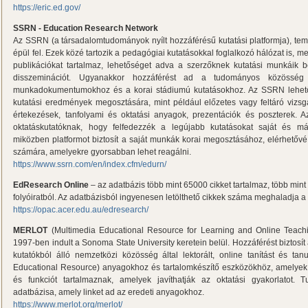
https://eric.ed.gov/
SSRN - Education Research Network
Az SSRN (a társadalomtudományok nyílt hozzáférésű kutatási platformja), tema
épül fel. Ezek közé tartozik a pedagógiai kutatásokkal foglalkozó hálózat is, mel
publikációkat tartalmaz, lehetőséget adva a szerzőknek kutatási munkáik b
disszeminációt. Ugyanakkor hozzáférést ad a tudományos közössé
munkadokumentumokhoz és a korai stádiumú kutatásokhoz. Az SSRN lehetős
kutatási eredmények megosztására, mint például előzetes vagy feltáró vizsg
értekezések, tanfolyami és oktatási anyagok, prezentációk és poszterek.
oktatáskutatóknak, hogy felfedezzék a legújabb kutatásokat saját és má
miközben platformot biztosít a saját munkák korai megosztásához, elérhetőv
számára, amelyekre gyorsabban lehet reagálni.
https://www.ssrn.com/en/index.cfm/edurn/
EdResearch Online
– az adatbázis több mint 65000 cikket tartalmaz, több min
folyóiratból. Az adatbázisból ingyenesen letölthető cikkek száma meghaladja a
https://opac.acer.edu.au/edresearch/
MERLOT
(Multimedia Educational Resource for Learning and Online Teac
1997-ben indult a Sonoma State University keretein belül. Hozzáférést biztosít 
kutatókból álló nemzetközi közösség által lektorált, online tanítást és t
Educational Resource) anyagokhoz és tartalomkészítő eszközökhöz, amelyek 
és funkciót tartalmaznak, amelyek javíthatják az oktatási gyakorlatot.
adatbázisa, amely linket ad az eredeti anyagokhoz.
https://www.merlot.org/merlot/