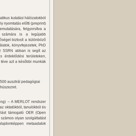
tikus kutatási hálózatokból
y nyomtatás előtti (preprint)
emutatására, felgyorsítva a
g számára is a legújabb
éget biztosít a különböző
álatok, könyvfejezetek, PhD
 Az SSRN abban is segít az
s érdeklődési területeken,
é téve azt a későbbi munkák
t 500 ausztrál pedagógiai
 húszezret.
hing) – A MERLOT rendszer
az oktatókból, tanulókból és
anulást támogató OER (Open
számos olyan szolgáltatást
 Tulajdonképpen metaadatok