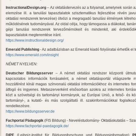
InstructionalDesign.org
– Az oktatástervezés az a folyamat, amelynek során az
elemzése ill. a tanulási tapasztalatok szisztematikus fejlesztése révén javu
oktatási rendszerek tervezése) ötvözi a megragadó tanulási élmények létre
működésének tudományával. Az oldal célja, hogy támogassa a diákokat, tanárok
gépi tanulási rendszerek tervezőmérnökeit és mindenkit, aki érdeklőd
tapasztalatok megteremtése iránt.
https://www.instructionaldesign.org/
Emerald Publishing
- Az adatbázisban az Emerald kiadó folyóiratai érhetők el t
https://www.emerald.com/insight
NÉMET NYELVEN:
Deutscher Bildungsserver
– A német oktatási rendszer központi útmuta
kapcsolatos információk forrásaként, a német oktatásportál világszerte
hozzáférést kínál magas színvonalú oktatási információkhoz és internetes fo
átfogó és ingyenes. Metaszerverként elsősorban azokra az internetes forrás
közt a szövetségi és tartományi kormányok, az Európai Unió, a felső- és kö
tartományi-, a kutató- és más szolgáltató ill. szakinformációkkal foglalk
rendelkezésre.
https://www.bildungsserver.de
Fachportal Pädagogik
(FIS Bildung) - Neveléstudomány- Oktatáskutatás – Sza
https://www.fachportal-paedagogik.de/
DIPF
(Leibniz-Institut für Bildungsforschung und Bildungsinformation)
P