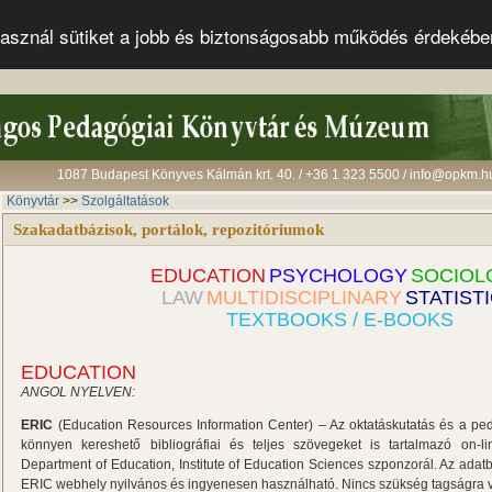
s használ sütiket a jobb és biztonságosabb működés érdekéb
1087 Budapest Könyves Kálmán krt. 40. / +36 1 323 5500 / info@opkm.h
Könyvtár
>>
Szolgáltatások
Szakadatbázisok, portálok, repozitóriumok
EDUCATION
PSYCHOLOGY
SOCIOL
LAW
MULTIDISCIPLINARY
STATIST
TEXTBOOKS / E-BOOKS
EDUCATION
ANGOL NYELVEN:
ERIC
(Education Resources Information Center) – Az oktatáskutatás és a ped
könnyen kereshető bibliográfiai és teljes szövegeket is tartalmazó on-l
Department of Education, Institute of Education Sciences szponzorál. Az adatb
ERIC webhely nyilvános és ingyenesen használható. Nincs szükség tagságra va