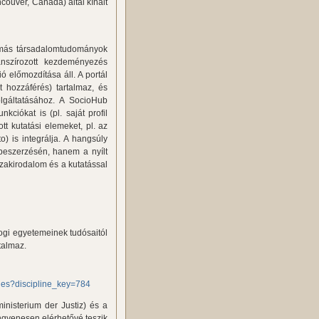
couver, Canada) által kínált
s más társadalomtudományok
anszírozott kezdeményezés
 előmozdítása áll. A portál
 hozzáférés) tartalmaz, és
olgáltatásához. A SocioHub
kciókat is (pl. saját profil
t kutatási elemeket, pl. az
 is integrálja. A hangsúly
 beszerzésén, hanem a nyílt
szakirodalom és a kutatással
jogi egyetemeinek tudósaitól
talmaz.
ines?discipline_key=784
nisterium der Justiz) és a
ingyenesen elérhetővé teszik