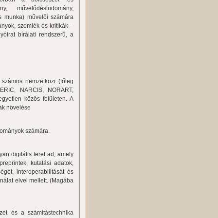
ány, művelődéstudomány,
ális munka) művelői számára
ányok, szemlék és kritikák –
óirat bírálati rendszerű, a
l számos nemzetközi (főleg
, ERIC, NARCIS, NORART,
gyetlen közös felületen. A
nak növelése
tudományok számára.
yan digitális teret ad, amely
preprintek, kutatási adatok,
égét, interoperabilitását és
nálat elvei mellett. (Magába
zet és a számítástechnika