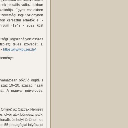
tek aktuális változatukban
zolidálja. Egyes esetekben
a Szövetségi Jogi Közlönyben
ton keresztül érhetők el. -
chivum (1949 - 2022 közt
tségi Jogszabályok összes
blatt) teljes szövegét is,
. -
https://www.buzer.de/
jteménye.
amatosan bővülő digitális
b száz 19–20. századi hazai
ámát. A magyar művelődés,
Online) az Osztrák Nemzeti
és folyóiratok böngészhetők,
nális és helyi történelmet,
lon 55 pedagógiai folyóiratot