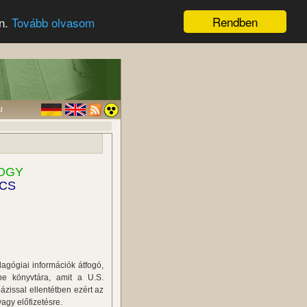
Rendben
en.
Tovább olvasom
u
OGY
ICS
agógiai információk átfogó,
ine könyvtára, amit a U.S.
ázissal ellentétben ezért az
gy előfizetésre.