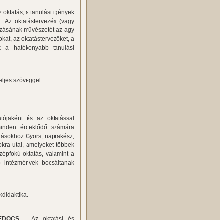
 oktatás, a tanulási igények
l. Az oktatástervezés (vagy
hozásának művészetét az agy
at, az oktatástervezőket, a
ik a hatékonyabb tanulási
eljes szöveggel.
tójaként és az oktatással
 minden érdeklődő számára
rrásokhoz Gyors, naprakész,
okra utal, amelyeket többek
zépfokú oktatás, valamint a
ozó intézmények bocsájtanak
kdidaktika.
EDOCS
– Az oktatási és