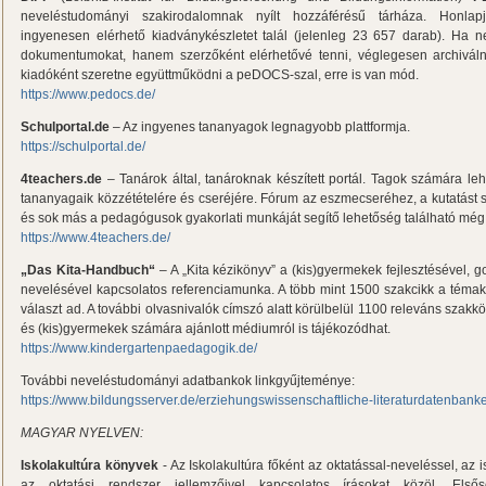
neveléstudományi szakirodalomnak nyílt hozzáférésű tárháza. Honlap
ingyenesen elérhető kiadványkészletet talál (jelenleg 23 657 darab). Ha n
dokumentumokat, hanem szerzőként elérhetővé tenni, véglegesen archiválni 
kiadóként szeretne együttműködni a peDOCS-szal, erre is van mód.
https://www.pedocs.de/
Schulportal.de
– Az ingyenes tananyagok legnagyobb plattformja.
https://schulportal.de/
4teachers.de
– Tanárok által, tanároknak készített portál. Tagok számára leh
tananyagaik közzétételére és cseréjére. Fórum az eszmecseréhez, a kutatást s
és sok más a pedagógusok gyakorlati munkáját segítő lehetőség található még
https://www.4teachers.de/
„Das Kita-Handbuch“
– A „Kita kézikönyv” a (kis)gyermekek fejlesztésével, 
nevelésével kapcsolatos referenciamunka. A több mint 1500 szakcikk a téma
választ ad. A további olvasnivalók címszó alatt körülbelül 1100 releváns szakk
és (kis)gyermekek számára ajánlott médiumról is tájékozódhat.
https://www.kindergartenpaedagogik.de/
További neveléstudományi adatbankok linkgyűjteménye:
https://www.bildungsserver.de/erziehungswissenschaftliche-literaturdatenbank
MAGYAR NYELVEN:
Iskolakultúra könyvek
- Az Iskolakultúra főként az oktatással-neveléssel, az is
az oktatási rendszer jellemzőivel kapcsolatos írásokat közöl. Els