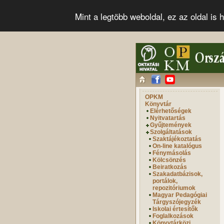
Mint a legtöbb weboldal, ez az oldal i
OPKM
Könyvtár
Elérhetőségek
Nyitvatartás
Gyűjtemények
Szolgáltatások
Szaktájékoztatás
On-line katalógus
Fénymásolás
Kölcsönzés
Beiratkozás
Szakadatbázisok,
portálok,
repozitóriumok
Magyar Pedagógiai
Tárgyszójegyzék
Iskolai értesítők
Foglalkozások
Könyvtárközi