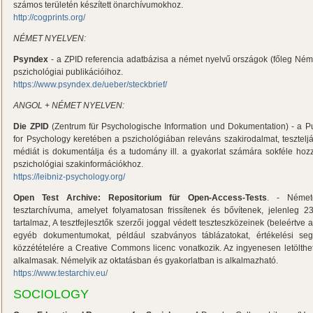
számos területén készített önarchívumokhoz.
http://cogprints.org/
NÉMET NYELVEN:
Psyndex
- a ZPID referencia adatbázisa a német nyelvű országok (főleg Néme
pszichológiai publikációihoz.
https://www.psyndex.de/ueber/steckbrief/
ANGOL + NÉMET NYELVEN:
Die ZPID
(Zentrum für Psychologische Information und Dokumentation) - a Pu
for Psychology keretében a pszichológiában releváns szakirodalmat, teszteljá
médiát is dokumentálja és a tudomány ill. a gyakorlat számára sokféle hozz
pszichológiai szakinformációkhoz.
https://leibniz-psychology.org/
Open Test Archive: Repositorium für Open-Access-Tests
. - Német
tesztarchívuma, amelyet folyamatosan frissítenek és bővítenek, jelenleg 23
tartalmaz, A tesztfejlesztők szerzői joggal védett teszteszközeinek (beleértve 
egyéb dokumentumokat, például szabványos táblázatokat, értékelési segéd
közzétételére a Creative Commons licenc vonatkozik. Az ingyenesen letölthe
alkalmasak. Némelyik az oktatásban és gyakorlatban is alkalmazható.
https://www.testarchiv.eu/
SOCIOLOGY