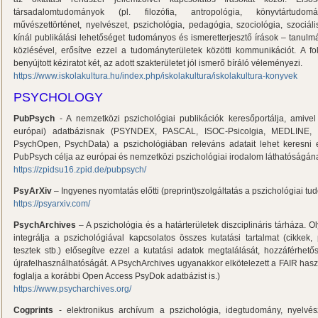
társadalomtudományok (pl. filozófia, antropológia, könyvtártudom
művészettörténet, nyelvészet, pszichológia, pedagógia, szociológia, szoci
kínál publikálási lehetőséget tudományos és ismeretterjesztő írások – tanulm
közlésével, erősítve ezzel a tudományterületek közötti kommunikációt. A foly
benyújtott kéziratot két, az adott szakterületet jól ismerő bíráló véleményezi.
https://www.iskolakultura.hu/index.php/iskolakultura/iskolakultura-konyvek
PSYCHOLOGY
PubPsych
- A nemzetközi pszichológiai publikációk keresőportálja, amive
európai) adatbázisnak (PSYNDEX, PASCAL, ISOC-Psicolgia, MEDLINE
PsychOpen, PsychData) a pszichológiában releváns adatait lehet keresni e
PubPsych célja az európai és nemzetközi pszichológiai irodalom láthatóságá
https://zpidsu16.zpid.de/pubpsych/
PsyArXiv
– Ingyenes nyomtatás előtti (preprint)szolgáltatás a pszichológiai 
https://psyarxiv.com/
PsychArchives
– A pszichológia és a határterületek diszciplináris tárháza. Ol
integrálja a pszichológiával kapcsolatos összes kutatási tartalmat (cikkek, 
tesztek stb.) elősegítve ezzel a kutatási adatok megtalálását, hozzáférhetős
újrafelhasználhatóságát. A PsychArchives ugyanakkor elkötelezett a FAIR hasz
foglalja a korábbi Open Access PsyDok adatbázist is.)
https://www.psycharchives.org/
Cogprints
- elektronikus archívum a pszichológia, idegtudomány, nyelvés