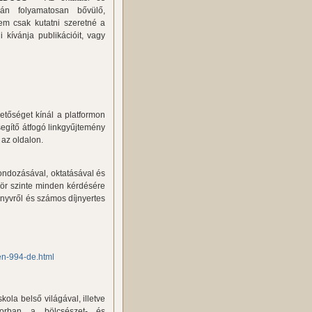
ján folyamatosan bővülő,
em csak kutatni szeretné a
kívánja publikációit, vagy
etőséget kínál a platformon
egítő átfogó linkgyűjtemény
 az oldalon.
gondozásával, oktatásával és
kör szinte minden kérdésére
önyvről és számos díjnyertes
en-994-de.html
kola belső világával, illetve
ősorban a bölcsészet- és