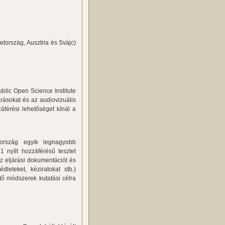
tország, Ausztria és Svájc)
blic Open Science Institute
rásokat és az audiovizuális
áférési lehetőséget kínál a
ország egyik legnagyobb
1 nyílt hozzáférésű tesztet
az eljárási dokumentációt és
leteket, kéziratokat stb.)
tő módszerek kutatási célra