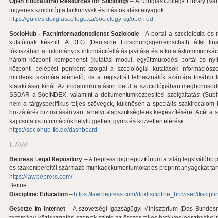
Open Educational Resources for Sociology
– A Douglas College Library (Van
ingyenes szociológia tankönyvek és más oktatási anyagok.
https://guides.douglascollege.ca/sociology-sg/open-ed
SocioHub - Fachinformationsdienst Soziologie
- A portál a szociológia é
kutatóinak készült. A DFG (Deutsche Forschungsgemeinschaft) által fin
fókuszában a tudományos információellátás javítása és a kutatáskommunikáció
három központi komponenst (kutatási modul, együttműködési portál és nyílt
központi belépési pontként szolgál a szociológiai kutatások információsz
mindenki számára elérhető, de a regisztrált felhasználók számára további fun
kialakítása) kínál. Az irodalomkutatáson belül a szociológiában meghonosodot
SSOAR a SocINDEX, valamint a dokumentumkézbesítési szolgáltatást (Subito)
nem a tárgyspecifikus teljes szövegek, különösen a speciális szakirodalom
hozzáférés biztosításán van, a helyi alapszükségletek kiegészítésére. A cél a 
kapcsolatos információk helyfüggetlen, gyors és közvetlen elérése.
https://sociohub-fid.de/dashboard
LAW
Bepress Legal Repository
– A bepress jogi repozitórium a világ legkiválóbb 
és szakembereitől származó munkadokumentumokat és preprint anyagokat tar
https://law.bepress.com/
Benne:
Discipline: Education
–
https://law.bepress.com/do/discipline_browser/discipl
Gesetze im Internet
– A szövetségi Igazságügyi Minisztérium (Das Bundesmi
tartományi közigazgatási szervek szinte az összes teljes hatályos jogszbaályt 