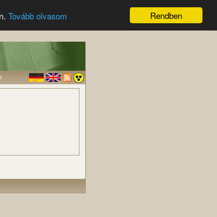
Rendben
en.
Tovább olvasom
u