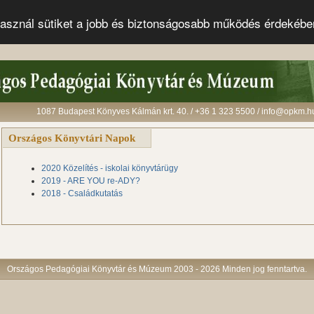
s használ sütiket a jobb és biztonságosabb működés érdekéb
1087 Budapest Könyves Kálmán krt. 40. / +36 1 323 5500 / info@opkm.h
Országos Könyvtári Napok
2020 Közelítés - iskolai könyvtárügy
2019 - ARE YOU re-ADY?
2018 - Családkutatás
Országos Pedagógiai Könyvtár és Múzeum 2003 - 2026 Minden jog fenntartva.