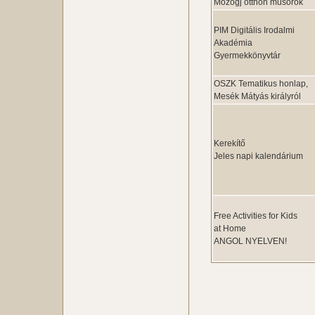
Mozogj otthon műsorok
PIM Digitális Irodalmi
Akadémia
Gyermekkönyvtár
OSZK Tematikus honlap,
Mesék Mátyás királyról
Kerekítő
Jeles napi kalendárium
Free Activities for Kids
at Home
ANGOL NYELVEN!