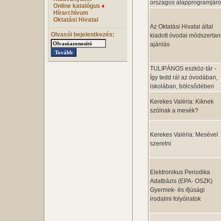
országos alapprogramjáró
Online katalógus
♦
Hírarchívum
Oktatási Hivatal
Az Oktatási Hivatal által
Olvasói bejelentkezés:
kiadott óvodai módszertan
ajánlás
TULIPÁNOS eszköz-tár -
Így tedd rá! az óvodában,
iskolában, bölcsődében
Kerekes Valéria: Kiknek
szólnak a mesék?
Kerekes Valéria: Mesével
szeretni
Elektronikus Periodika
Adatbázis (EPA- OSZK)
Gyermek- és ifjúsági
irodalmi folyóiratok