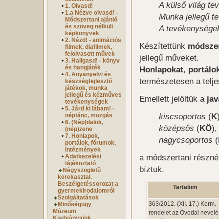
A külső világ t
1. Olvasd!
1.a Nézve olvasd! -
Munka jellegű 
Módszertani ajánló
és szöveg nélküli
A tevékenységek
képkönyvek
2. Nézd! - animációs
Készítettünk
módszer
filmek, diafilmek,
felolvasott művek
jellegű műveket.
3. Hallgasd! - könyv
és hangjáték
Honlapokat
,
portálo
4. Anyanyelvi és
természetesen a telje
készségfejlesztő
játékok, munka
jellegű és kézműves
Emellett jelöltük a
jav
tevékenységek
5. Járd ki lábam! -
kiscsoportos
(
K
néptánc, mozgás
6. (Nép)dalok,
középsős
(
KÖ
),
(nép)zene
7. Honlapok,
nagycsoportos
(
portálok, fórumok,
intézmények
a módszertani résznél
Adatkezelési
tájékoztató
bíztuk.
Négyszögletű
kerekasztal.
Beszélgetéssorozat a
Tartalom
gyermekirodalomról
Szolgáltatások
363/2012. (XII. 17.) Korm.
Minőségügy
Múzeum
rendelet az Óvodai nevelé
Kiadványaink