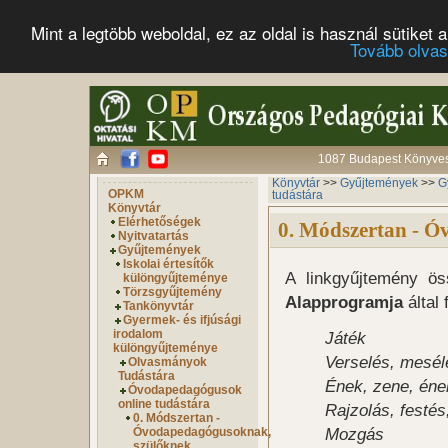
Mint a legtöbb weboldal, ez az oldal is használ sütike
Tovább olva
1087 Budapest Könyves 
Könyvtár
>>
Gyűjtemények
>>
G
OPKM
tudástára
Könyvtár
Elérhetőségek
0. Módszertan - 
Nyitvatartás
Gyűjtemények
Iskolai értesítők
A linkgyűjtemény ös
különgyűjteménye
Törzsgyűjtemény
Alapprogramja
által 
Tankönyvtár
Gyermek- és ifjúsági
irodalom
Játék
különgyűjteménye
Verselés, mesél
Olvasmányok
Tudástára
Ének, zene, éne
Óvodapedagógusok
online tudástára
Rajzolás, festé
0. Módszertan -
Mozgás
Óvodapedagógusoknak,
szülőknek