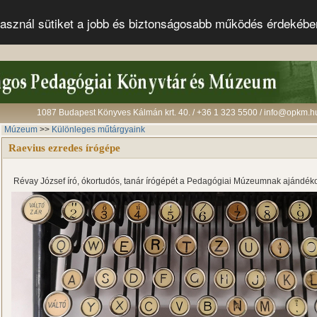
s használ sütiket a jobb és biztonságosabb működés érdekéb
1087 Budapest Könyves Kálmán krt. 40. / +36 1 323 5500 / info@opkm.h
Múzeum
>>
Különleges műtárgyaink
Raevius ezredes írógépe
Révay József író, ókortudós, tanár írógépét a Pedagógiai Múzeumnak ajándék