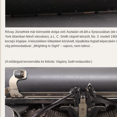
Révay Józsefnek már könnyebb dolga volt. Asztalán ott állt a Syracusában (d
York államban fekvő városban), a L. C. Smith cégnél készült, No. 3. modell 190
kocsijú írógépe. A készüléken lófejekkel körülvett, lópatkóba foglalt képecskén i
cég jelmondatával: „Wrighting in Sight” – sajnos, nem latinul…
(A műtárgyat konzerválta és fotózta: Vágány Judit restaurátor.)