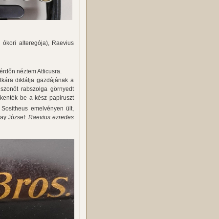
 ókori alteregója), Raevius
érdőn néztem Atticusra.
tkára diktálja gazdájának a
huszonöt rabszolga görnyedt
l kenték be a kész papiruszt
 Sositheus emelvényen ült,
vay József:
Raevius ezredes