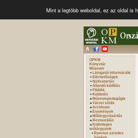
Mint a legtöbb weboldal, ez az oldal i
OPKM
Könyvtár
Múzeum
Látogatói információk
Elérhetőségek
Nyitvatartás
Állandó kiállítás
Filiálék
Küldetés
Múzeumpedagógia
Városi séták
Archívum
Események
Műtárgyvásárlás
Restaurálás
Különleges
műtárgyaink
Raevius ezredes
írógépe