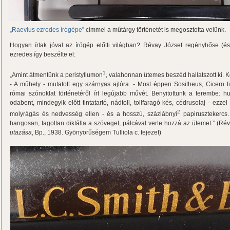
„Raevius ezredes írógépe”
címmel a műtárgy történetét is megosztotta velünk.
Hogyan írtak jóval az írógép előtti világban? Révay József regényhőse (és
ezredes így beszélte el:
1
„Amint átmentünk a peristyliumon
, valahonnan ütemes beszéd hallatszott ki. K
- A műhely - mutatott egy szárnyas ajtóra. - Most éppen Sositheus, Cicero ti
római szónoklat történetéről írt legújabb művét. Benyitottunk a terembe: 
odabent, mindegyik előtt tintatartó, nádtoll, tollfaragó kés, cédrusolaj - ezze
2
molyrágás és nedvesség ellen - és a hosszú, százlábnyi
papirusztekercs.
hangosan, tagoltan diktálta a szöveget, pálcával verte hozzá az ütemet.” (Ré
utazása
, Bp., 1938. Gyönyörűségem Tulliola c. fejezet)