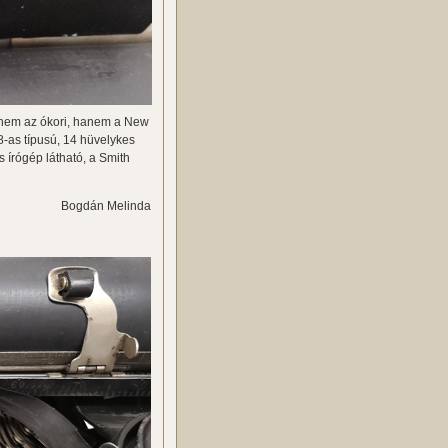
e nem az ókori, hanem a New
8-as típusú, 14 hüvelykes
s írógép látható, a Smith
Bogdán Melinda