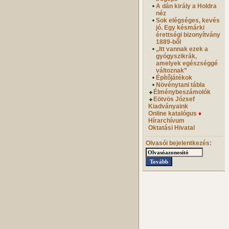
A dán király a Holdra
néz
Sok elégséges, kevés
jó. Egy késmárki
érettségi bizonyítvány
1889-ből
„Itt vannak ezek a
gyógyszikrák,
amelyek egészséggé
változnak”
Építőjátékok
Növénytani tábla
Élménybeszámolók
Eötvös József
Kiadványaink
Online katalógus
♦
Hírarchívum
Oktatási Hivatal
Olvasói bejelentkezés: