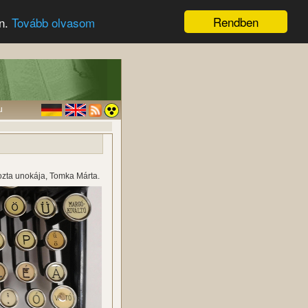
Rendben
en.
Tovább olvasom
u
ozta unokája, Tomka Márta.