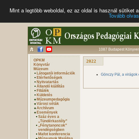
Mint a legtöbb weboldal, ez az oldal is használ sütike
Tovább olva
1087 Budapest Könyves 
OPKM
2022
Könyvtár
Múzeum
Látogatói információk
Gönczy Pál, a virágok
Elérhetőségek
Nyitvatartás
Állandó kiállítás
Filiálék
Küldetés
Múzeumpedagógia
Városi séták
Archívum
Események
Száz éves a
„Tündérkastély”
„Fénytanoncok”
vendégségben
Mafot konferencia
Múzeumok Majálisa