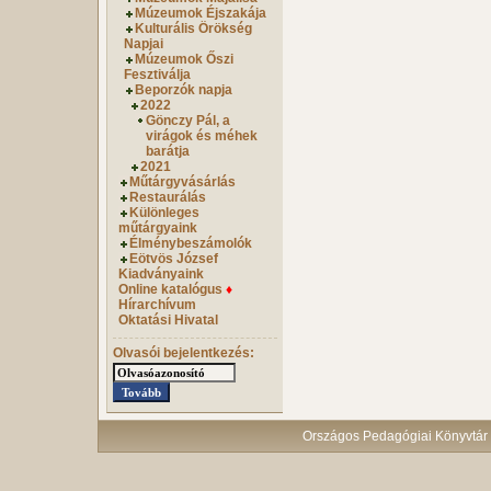
Múzeumok Éjszakája
Kulturális Örökség
Napjai
Múzeumok Őszi
Fesztiválja
Beporzók napja
2022
Gönczy Pál, a
virágok és méhek
barátja
2021
Műtárgyvásárlás
Restaurálás
Különleges
műtárgyaink
Élménybeszámolók
Eötvös József
Kiadványaink
Online katalógus
♦
Hírarchívum
Oktatási Hivatal
Olvasói bejelentkezés:
Országos Pedagógiai Könyvtár 