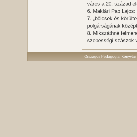
város a 20. század el
Maklári Pap Lajos:
„bölcsek és körülte
polgárságának középk
Mikszáthné felmenő
szepességi szászok 
Országos Pedagógiai Könyvtár 