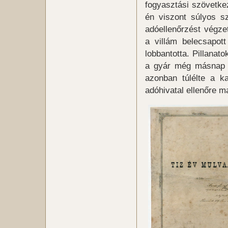
fogyasztási szövetkez
én viszont súlyos s
adóellenőrzést végze
a villám belecsapot
lobbantotta. Pillanat
a gyár még másnap i
azonban túlélte a ka
adóhivatal ellenőre m