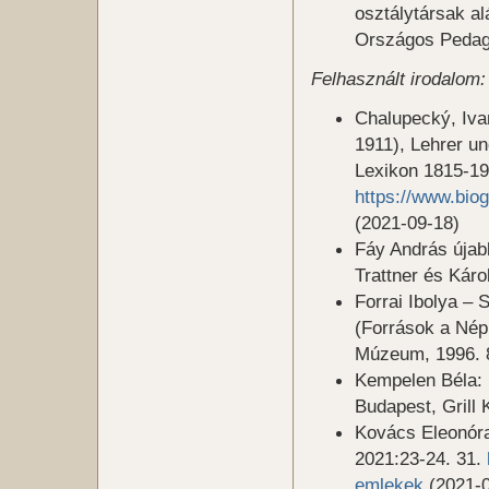
osztálytársak a
Országos Pedagó
Felhasznált irodalom:
Chalupecký, Ivan
1911), Lehrer un
Lexikon 1815-195
https://www.bio
(2021-09-18)
Fáy András újab
Trattner és Káro
Forrai Ibolya –
(Források a Nép
Múzeum, 1996. 
Kempelen Béla: 
Budapest, Grill 
Kovács Eleonóra:
2021:23-24. 31.
emlekek
(2021-0