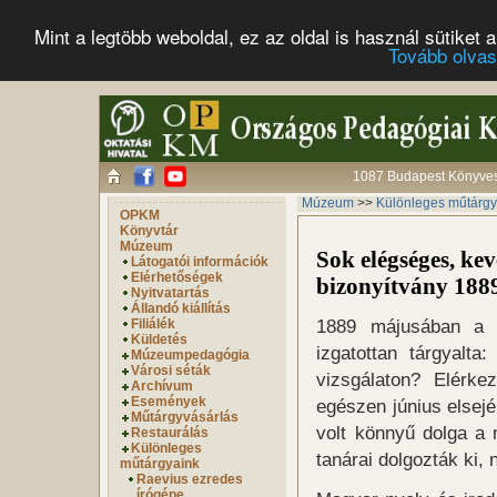
Mint a legtöbb weboldal, ez az oldal is használ sütike
Tovább olva
1087 Budapest Könyves 
Múzeum
>>
Különleges műtárgy
OPKM
Könyvtár
Múzeum
Sok elégséges, kev
Látogatói információk
Elérhetőségek
bizonyítvány 188
Nyitvatartás
Állandó kiállítás
1889 májusában a k
Filiálék
Küldetés
izgatottan tárgyalta
Múzeumpedagógia
Városi séták
vizsgálaton? Elérke
Archívum
Események
egészen június elsejé
Műtárgyvásárlás
volt könnyű dolga a 
Restaurálás
Különleges
tanárai dolgozták ki, 
műtárgyaink
Raevius ezredes
írógépe