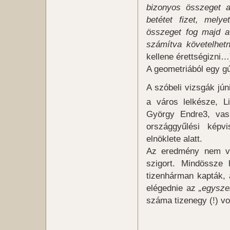
bizonyos összeget ak
betétet fizet, mely
összeget fog majd a
számítva követelhetn
kellene érettségizni…
A geometriából egy gúl
A szóbeli vizsgák jún
a város lelkésze, Li
György Endre3, vas
országgyűlési képvi
elnöklete alatt.
Az eredmény nem vol
szigort. Mindössze 
tizenhárman kapták, 
elégednie az
„egysze
száma tizenegy (!) vol