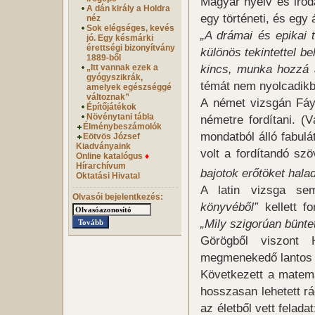
Magyar nyelv és irod
A dán király a Holdra
egy történeti, és egy
néz
Sok elégséges, kevés
„A drámai és epikai 
jó. Egy késmárki
érettségi bizonyítvány
különös tekintettel b
1889-ből
kincs, munka hozzá 
„Itt vannak ezek a
gyógyszikrák,
témát nem nyolcadikb
amelyek egészséggé
változnak”
A német vizsgán Fáy 
Építőjátékok
Növénytani tábla
németre fordítani. (V
Élménybeszámolók
mondatból álló fabulát
Eötvös József
Kiadványaink
volt a fordítandó sz
Online katalógus
♦
Hírarchívum
bajotok erőtöket halad
Oktatási Hivatal
A latin vizsga se
Olvasói bejelentkezés:
könyvéből”
kellett fo
„Mily szigorúan bünt
Görögből viszont H
megmenekedő lantos A
Következett a matemat
hosszasan lehetett rá
az életből vett felada