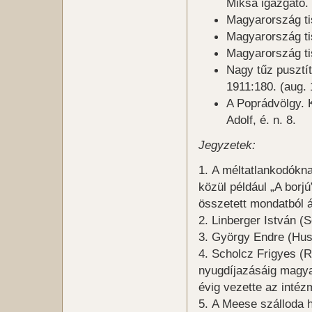
Miksa igazgató.
Magyarország tis
Magyarország ti
Magyarország ti
Nagy tűz pusztí
1911:180. (aug. 
A Poprádvölgy. 
Adolf, é. n. 8.
Jegyzetek:
A méltatlankodókna
közül például „A borj
összetett mondatból 
Linberger István (
György Endre (Hus
Scholcz Frigyes (R
nyugdíjazásáig magyar
évig vezette az inté
A Meese szálloda h