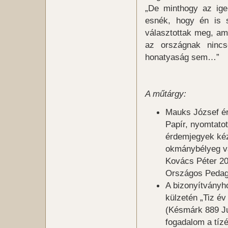
„De minthogy az igen
esnék, hogy én is 
választottak meg, a
az országnak nincse
honatyaság sem…”
A műtárgy:
Mauks József ér
Papír, nyomtatot
érdemjegyek kézz
okmánybélyeg va
Kovács Péter 2
Országos Pedagó
A bizonyítványho
külzetén „Tiz év
(Késmárk 889 Ju
fogadalom a tízé