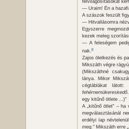
felvilágosításokat kér
— Uraim! Én a hazafia
A szászok feszült fi
— Hitvallásomra né
Egyszerre megmozdu
kezek meleg szorításr
— A feleségem pedi
8
nak.
Zajos ölelkezés és pa
Mikszáth végre rágyúj
(Mikszáthné csakug
lánya. Mikor Mikszá
cégtáblákat látott
fehérnemükereskedő
egy kitűnő ötlete ...)”
A „kitűnő ötlet” – ha
megválasztásánál nem
erdélyi lap névtelen
meg.”
Mikszáth erre