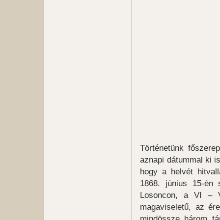
Történetünk főszerepl
aznapi dátummal ki is 
hogy a helvét hitva
1868. június 15-én 
Losoncon, a VI – V
magaviseletű, az ére
mindössze három tá