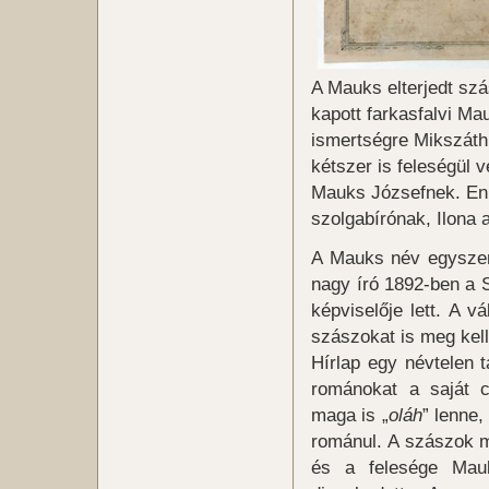
A Mauks elterjedt sz
kapott farkasfalvi Ma
ismertségre Mikszáth 
kétszer is feleségül 
Mauks Józsefnek. Enn
szolgabírónak, Ilona 
A Mauks név egyszer 
nagy író 1892-ben a S
képviselője lett. A v
szászokat is meg kell
Hírlap egy névtelen 
románokat a saját c
maga is „
oláh
” lenne,
románul. A szászok me
és a felesége Mauk