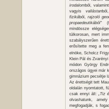
irodalom
ból, valamin
vagyis
vallástan
bó
fiziká
ból,
rajzoló geo
propaedeutikából”
(fi
mindössze elégsége
túlkorosan, mert im
szabályszerűen érett
erősítette meg a fen
elnöke, Scholcz Frig
Klein Pál és Zvarényi
módon György Endre
országos ügyei már k
gimnázium pecsétje lá
Az érettségit tett Ma
oldalán nyomtatott, f
csak ennyi áll:
„Tiz 
olvashatunk, amely
megfogadják, s fogad