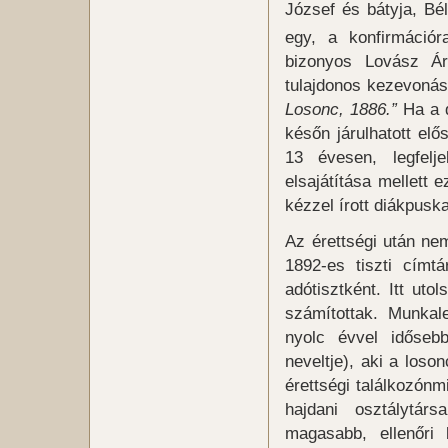
József és bátyja, Bél
egy, a konfirmációr
bizonyos Lovász Árp
tulajdonos kezevoná
Losonc, 1886.”
Ha a d
későn járulhatott elő
13 évesen, legfelj
elsajátítása mellett e
kézzel írott diákpusk
Az érettségi után ne
1892-es tiszti címtá
adótisztként. Itt uto
számítottak. Munkal
nyolc évvel időseb
neveltje), aki a loso
érettségi találkozónm
hajdani osztálytár
magasabb, ellenőri