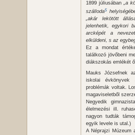
1899 júliusában
„a k
5
szálloda
helyiségéb
„akár lekötött áll
jelenhetik, egykori 
arcképét a nevezet
elküldeni, s az egybeg
Ez a mondat értékes
találkozó jövőbeni m
diákszokás emlékét ő
Mauks Józsefnek az 
iskolai évkönyvek 
problémák voltak. Lo
magaviseletből szerzet
Negyedik gimnazist
élelmezési ill. ruh
nagyon tudták támog
egyik levele is utal.)
A Néprajzi Múzeum ad