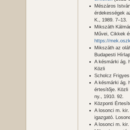
Mészáros István:
érdekességek az
K., 1989. 7–13.
Mikszáth Kálmán
Művei, Cikkek és
https://mek.osz
Mikszáth az oláh
Budapesti Hírlap
A késmárki ág. h
Közli
Scholcz Frigyes 
A késmárki ág. h
értesítője. Köz
ny., 1910. 92.
Központi Értesítő
A losonci m. kir
igazgató. Loson
A losonci m. kir