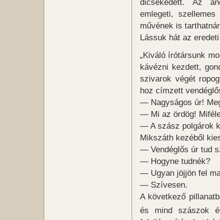
dicsekedett. Az an
emlegeti, szellemes 
művének is tarthatn
Lássuk hát az eredeti
„Kiváló írótársunk mo
kávézni kezdett, gon
szivarok végét ropog
hoz címzett vendéglős
— Nagyságos úr! Megi
— Mi az ördög! Mifél
— A szász polgárok k
Mikszáth kezéből kiese
— Vendéglős úr tud s
— Hogyne tudnék?
— Ugyan jöjjön fel ma
— Szívesen.
A következő pillanat
és mind szászok é